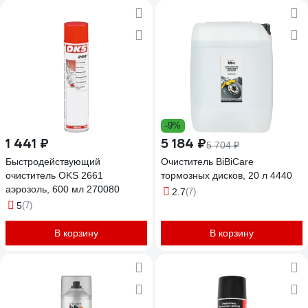
-9%
1 441 ₽
5 184 ₽
5 704 ₽
Быстродействующий
Очиститель BiBiCare
очиститель OKS 2661
тормозных дисков, 20 л 4440
аэрозоль, 600 мл 270080
2.7
(7)
5
(7)
В корзину
В корзину