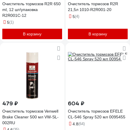
Очиститель тормозов R2R 650
Очиститель тормозов R2R
ml, 12 шт/упаковка
21,5л 1010-R2R001-20
R2R001С-12
5
(4)
5
(1)
В корзину
В корзину
479 ₽
604 ₽
Очиститель тормозов Venwell
Очиститель тормозов EFELE
Brake Cleaner 500 мл VW-SL-
CL-546 Spray 520 мл 0095455
002RU
4.8
(64)
4.6
(35)