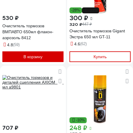
-28%
-33%
300 ₽
530 ₽
320 ₽
447 ₽
Очиститель тормозов
Очиститель тормозов Gigant
ВМПАВТО 650мл флакон-
Экстра 650 мл GT-11
аэрозоль 8412
4.6
(62)
4.8
(59)
В корзину
Купить
-10%
248 ₽
707 ₽