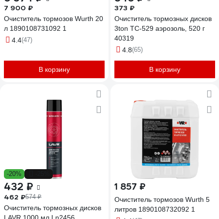
7 900 ₽
373 ₽
Очиститель тормозов Wurth 20
Очиститель тормозных дисков
л 1890108731092 1
3ton ТС-529 аэрозоль, 520 г
40319
4.4
(47)
4.8
(65)
В корзину
В корзину
-20%
-25%
432 ₽
1 857 ₽
462 ₽
574 ₽
Очиститель тормозов Wurth 5
Очиститель тормозных дисков
литров 1890108732092 1
LAVR 1000 мл Ln2456