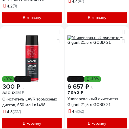
4.4
(47)
4.2
(9)
В корзину
В корзину
-20%
-25%
-12%
-10%
300 ₽
6 657 ₽
7 542 ₽
320 ₽
398 ₽
Универсальный очиститель
Очиститель LAVR тормозных
Gigant 21,5 л GCBD-21
дисков, 650 мл Ln1498
4.6
(62)
4.8
(227)
В корзину
В корзину