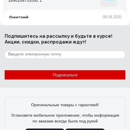
1890108731092 1
Дмитрий
08.09.2020
Отличный очиститель/обезжириватель.
Подпишитесь
на рассылку
и будьте в курсе!
Акции, скидки, распродажи ждут!
227 отзывов
Отзыв о Очиститель LAVR тормозных дисков,
650 мл Ln1498
Александр О.
03.06.2024
Подписаться
Как так?
Оригинальные товары с гарантией!
Установите мобильное приложение, чтобы информация
по заказам всегда была под рукой