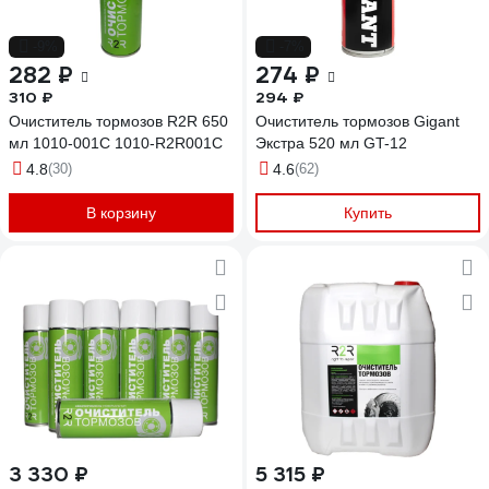
-9%
-7%
282 ₽
274 ₽
310 ₽
294 ₽
Очиститель тормозов R2R 650
Очиститель тормозов Gigant
мл 1010-001С 1010-R2R001С
Экстра 520 мл GT-12
4.8
(30)
4.6
(62)
В корзину
Купить
3 330 ₽
5 315 ₽