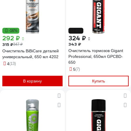
-16%
-6%
292 ₽
324 ₽
343 ₽
315 ₽
347 ₽
Очиститель тормозов Gigant
Очиститель BiBiCare деталей
Professional, 650мл GPCBD-
универсальный, 650 мл 4202
650
4
(13)
5
(7)
В корзину
Купить