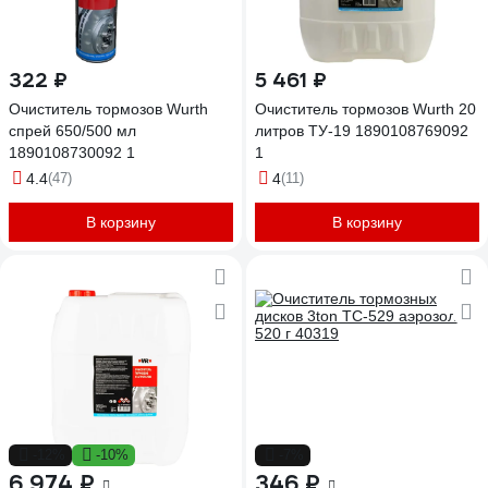
322 ₽
5 461 ₽
Очиститель тормозов Wurth
Очиститель тормозов Wurth 20
спрей 650/500 мл
литров ТУ-19 1890108769092
1890108730092 1
1
4.4
(47)
4
(11)
В корзину
В корзину
-12%
-10%
-7%
6 974 ₽
346 ₽