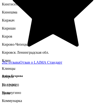
Кингисепп
Кинешма
Киржач
Кириши
Киров
Кирово-Чепецк
Кировск Ленинградская обл.
Клин
262 отзыва
Отзыв о LAIMA Стандарт
Клинцы
Алёна Егорова
Ковров
Коломна
21.12.2020
Кольчугино
Цена
Коммунарка