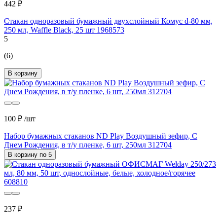
442 ₽
Стакан одноразовый бумажный двухслойный Комус d-80 мм,
250 мл, Waffle Black, 25 шт 1968573
5
(6)
В корзину
100 ₽
/шт
Набор бумажных стаканов ND Play Воздушный зефир, С
Днем Рождения, в т/у пленке, 6 шт, 250мл 312704
В корзину по 5
237 ₽