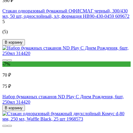
390 ₽
Стакан одноразовый бумажный ОФИСМАГ черный, 300/430
мл, 50 шт, однослойный, х/г, формация HB90-430-0459 609672
5
(5)
В корзину
-7%
70 ₽
75 ₽
Набор бумажных стаканов ND Play С Днем Рождения, 6шт,
250мл 314420
В корзину