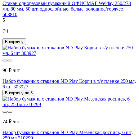
Стакан одноразовый бумажный ОФИСМАГ Welday 250/273
мл, 80 мм, 50 шт, однослойные, белые, холодное/горячее
608810
5
(5)
В корзину
96 ₽
/шт
Набор бумажных стаканов ND Play Корги в т/у пленке 250 мл,
6 шт 303927
В корзину по 5
74 ₽
/шт
Набор бумажных стаканов ND Play Мезенская роспись, 6 шт,
250 мл 310299