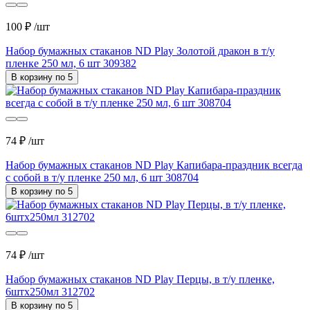
100 ₽
/шт
Набор бумажных стаканов ND Play Золотой дракон в т/у
пленке 250 мл, 6 шт 309382
В корзину по 5
74 ₽
/шт
Набор бумажных стаканов ND Play Капибара-праздник всегда
с собой в т/у пленке 250 мл, 6 шт 308704
В корзину по 5
74 ₽
/шт
Набор бумажных стаканов ND Play Перцы, в т/у пленке,
6штх250мл 312702
В корзину по 5