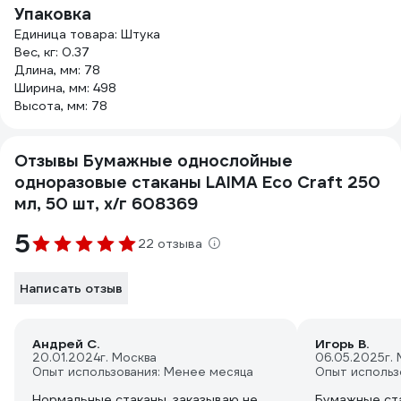
Упаковка
Единица товара: Штука
Вес, кг: 0.37
Длина, мм: 78
Ширина, мм: 498
Высота, мм: 78
Отзывы Бумажные однослойные
одноразовые стаканы LAIMA Eco Craft 250
мл, 50 шт, х/г 608369
5
22 отзыва
Написать отзыв
Андрей С.
Игорь В.
20.01.2024
г. Москва
06.05.2025
г.
Опыт использования: Менее месяца
Опыт использ
Нормальные стаканы, заказываю не
Бумажные ста