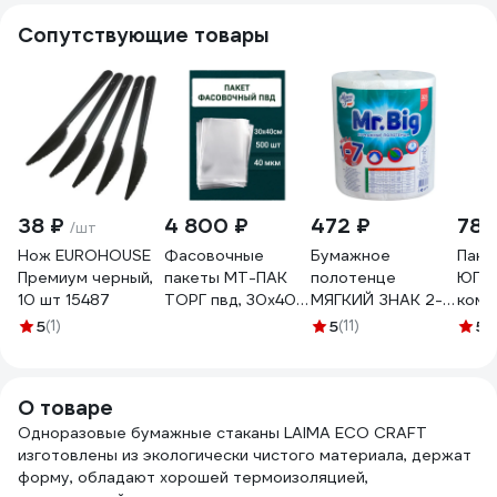
Сопутствующие товары
38 ₽
4 800 ₽
472 ₽
783
/шт
Нож EUROHOUSE
Фасовочные
Бумажное
Паке
Премиум черный,
пакеты МТ-ПАК
полотенце
ЮПЛ
10 шт 15487
ТОРГ пвд, 30x40
МЯГКИЙ ЗНАК 2-
комп
см, 40 мкм, 500
сл 1 рул/уп mr.big
30+1
5
(1)
5
(11)
5
(1
шт. 3197469
крепированное с
черн
тиснением и
604
перфорацией
О товаре
белое Г-С290
Одноразовые бумажные стаканы LAIMA ECO CRAFT
изготовлены из экологически чистого материала, держат
форму, обладают хорошей термоизоляцией,