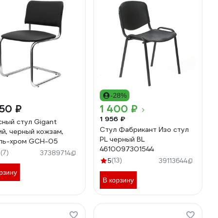
-28%
50 ₽
1 400 ₽
1 956 ₽
ный стул Gigant
Стул Фабрикант Изо стул
ий, черный кожзам,
PL черный BL
ль-хром GCH-05
4610097301544
(7)
3
37389714
(13)
5
39113644
рзину
В корзину