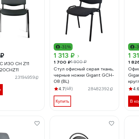
-31%
-
 ₽
1 313 ₽
1 3
1 700 ₽
1 82
1 900 ₽
C ИЗО СН Z11
Стул офисный серая ткань,
Офис
120CHZ11
черные ножки Gigant GCH-
Giga
23194959
08 (BL)
круг
(48)
4.7
28482392
4.
у
Купить
В ко