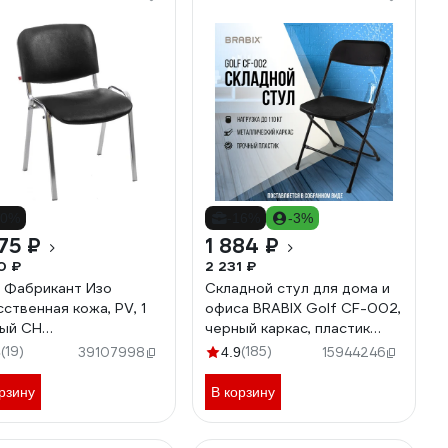
20%
-16%
-3%
75 ₽
1 884 ₽
0 ₽
2 231 ₽
 Фабрикант Изо
Складной стул для дома и
сственная кожа, PV, 1
офиса BRABIX Golf CF-002,
ый CH
черный каркас, пластик
3720945060
черный, 531563
(19)
(185)
8
39107998
4.9
15944246
рзину
В корзину