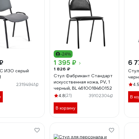
-24%
₽
1 395 ₽
6 7
1 826 ₽
FC ИЗО серый
Стул
Стул Фабрикант Стандарт
1
черн
искусственная кожа, PV, 1
23194941
4.
черный, BL 4610018460152
(21)
4.8
39102304
у
В ко
В корзину