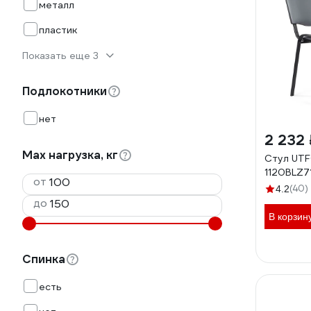
металл
пластик
Показать еще 3
Подлокотники
нет
2 232 
Max нагрузка, кг
Стул UT
1120BLZ7
от
(40)
4.2
до
В корзин
Спинка
есть