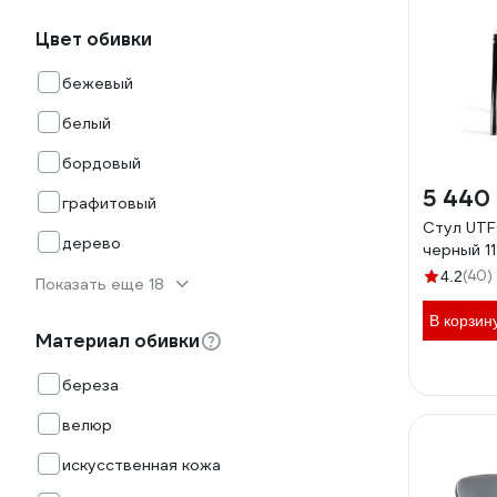
Цвет обивки
бежевый
белый
бордовый
5 440
графитовый
Стул UTF
дерево
черный 1
(40)
4.2
Показать еще 18
В корзин
Материал обивки
береза
велюр
искусственная кожа