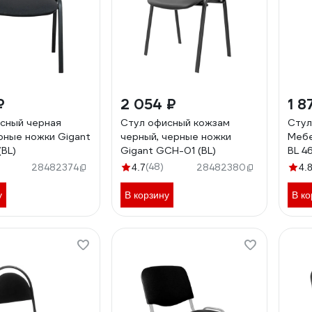
₽
2 054 ₽
1 8
сный черная
Стул офисный кожзам
Стул
ерные ножки Gigant
черный, черные ножки
Мебе
BL)
Gigant GCH-01 (BL)
BL 4
(48)
28482374
4.7
28482380
4.
у
В корзину
В ко