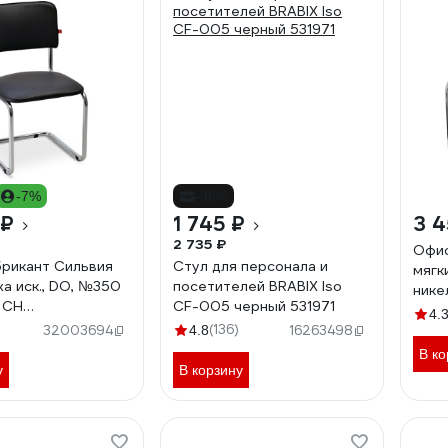
-7%
-36%
 ₽
1 745 ₽
3 4
2 735 ₽
Офис
рикант Сильвия
Стул для персонала и
мягк
а иск., DO, №350
посетителей BRABIX Iso
нике
, CH
CF-005 черный 531971
4.
307867
(136)
32003694
4.8
16263498
В ко
у
В корзину