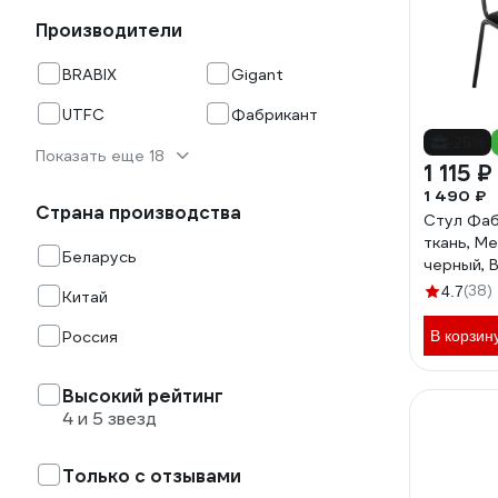
Производители
BRABIX
Gigant
UTFC
Фабрикант
-25%
Показать еще 18
1 115 ₽
1 490 ₽
Страна производства
Стул Фаб
ткань, Ме
Беларусь
черный, 
(38)
4.7
Китай
Россия
В корзин
Высокий рейтинг
4 и 5 звезд
Только с отзывами