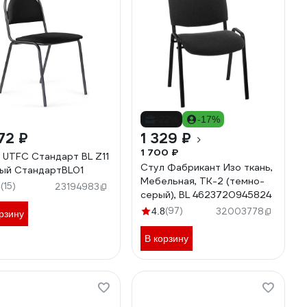
-22%
-17%
72 ₽
1 329 ₽
1 700 ₽
 UTFC Стандарт BL Z11
Стул Фабрикант Изо ткань,
ый СтандартBL01
Мебельная, ТК-2 (темно-
(15)
5
23194983
серый), BL 4623720945824
(97)
4.8
32003778
рзину
В корзину