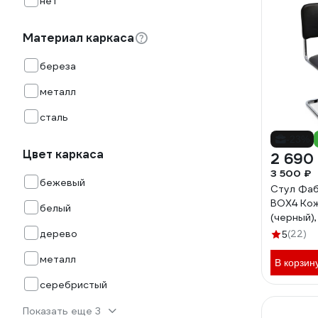
нет
Материал каркаса
береза
металл
сталь
-23%
Цвет каркаса
2 690
3 500 ₽
бежевый
Стул Фаб
BOX4 Кож
белый
(черный)
4610097
дерево
(22)
5
металл
В корзин
серебристый
Показать еще 3