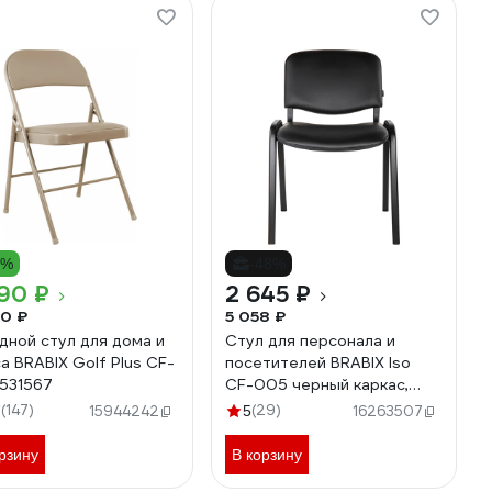
8%
-48%
90 ₽
2 645 ₽
0 ₽
5 058 ₽
дной стул для дома и
Стул для персонала и
а BRABIX Golf Plus CF-
посетителей BRABIX Iso
531567
CF-005 черный каркас,
кожзам черный 531977
(147)
(29)
7
15944242
5
16263507
рзину
В корзину