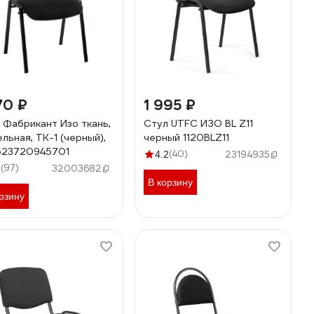
70 ₽
1 995 ₽
 Фабрикант Изо ткань,
Стул UTFC ИЗО BL Z11
льная, ТК-1 (черный),
черный 1120BLZ11
623720945701
(40)
4.2
23194935
(97)
8
32003682
В корзину
рзину