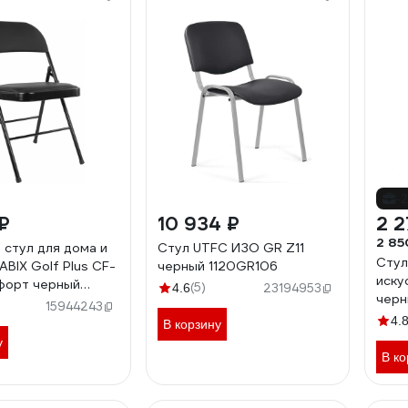
-
₽
10 934 ₽
2 2
2 85
 стул для дома и
Стул UTFC ИЗО GR Z11
Стул
ABIX Golf Plus CF-
черный 1120GR106
иску
форт черный
(5)
4.6
23194953
черн
кожзам черный,
15944243
462
4.
В корзину
у
В ко