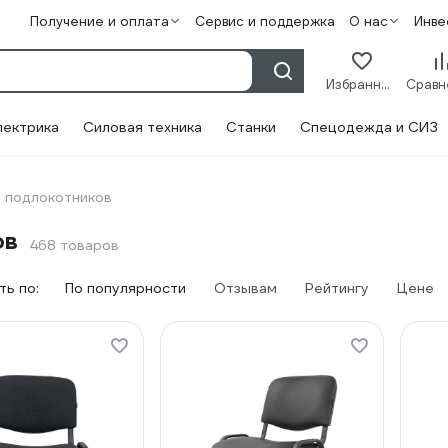
Получение и оплата
Сервис и поддержка
О нас
Инве
Избранное
лектрика
Силовая техника
Станки
Спецодежда и СИЗ
 подлокотников
ов
468 товаров
ь по:
По популярности
Отзывам
Рейтингу
Цене