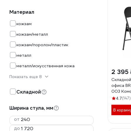
Материал
кожзам
кожзам/металл
кожзам/поролон/пластик
металл
металл/искусственная кожа
2 395 
Показать еще 8
Складной
офиса BR
003 Ком
Складной
каркас, 
(147)
4.7
531566
Ширина стула, мм
В корзин
от
до