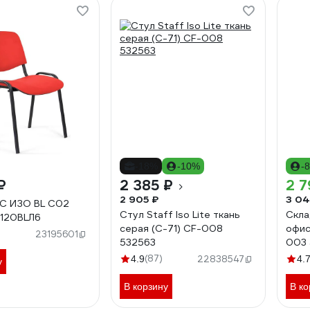
-18%
-10%
-
₽
2 385 ₽
2 7
2 905 ₽
3 04
C ИЗО BL С02
Стул Staff Iso Lite ткань
Скла
1120BLЛ6
серая (С-71) CF-008
офис
23195601
532563
003 
(87)
4.9
22838547
4.
у
В корзину
В ко