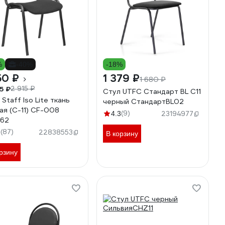
%
-40%
-18%
50 ₽
1 379 ₽
1 680 ₽
5 ₽
2 915 ₽
Стул UTFC Стандарт BL С11
Staff Iso Lite ткань
черный СтандартBL02
ая (С-11) CF-008
(9)
4.3
23194977
562
(87)
9
22838553
В корзину
рзину