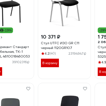
-19%
-29
10 371 ₽
1 7
2 06
Стул UTFC ИЗО GR С11
рикант Стандарт
Стул 
черный 1120GR107
бельная, ТК-1
черн
(40)
4.2
23194947
BL 4610018460053
532
39102316
4.
В корзину
у
В ко