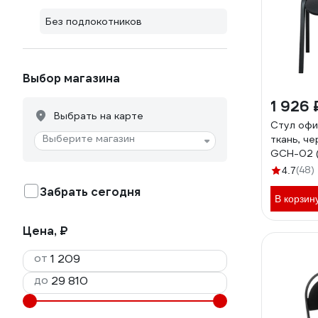
Без подлокотников
Выбор магазина
1 926 
Выбрать на карте
Стул офи
Выберите магазин
ткань, ч
GCH-02 (
(48)
4.7
Забрать сегодня
В корзин
Цена, ₽
от
до