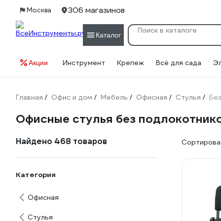
306 магазинов
Москва
Каталог
Инструмент
Крепеж
Всё для сада
Э
Акции
Главная
Офис и дом
Мебель
Офисная
Стулья
Без
/
/
/
/
/
Офисные стулья без подлокотник
Найдено 468 товаров
Сортироват
Категория
Офисная
Стулья