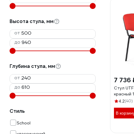
Высота стула, мм
от
до
Глубина стула, мм
от
7 736 
до
Стул UTF
красный 
(40)
4.2
Стиль
В корзин
School
классический