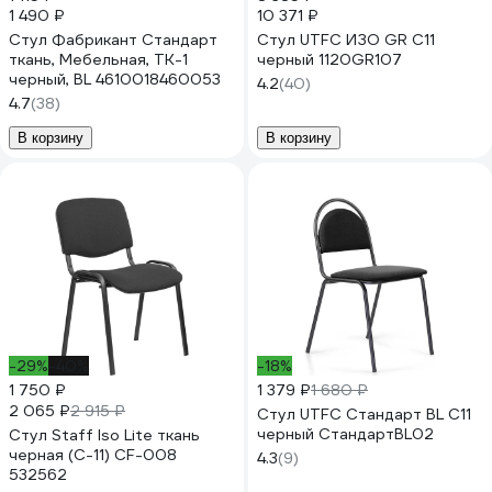
1 490 ₽
10 371 ₽
Стул Фабрикант Стандарт
Стул UTFC ИЗО GR С11
ткань, Мебельная, ТК-1
черный 1120GR107
черный, BL 4610018460053
4.2
(40)
4.7
(38)
В корзину
В корзину
-29%
-40%
-18%
1 750 ₽
1 379 ₽
1 680 ₽
2 065 ₽
2 915 ₽
Стул UTFC Стандарт BL С11
черный СтандартBL02
Стул Staff Iso Lite ткань
черная (С-11) CF-008
4.3
(9)
532562