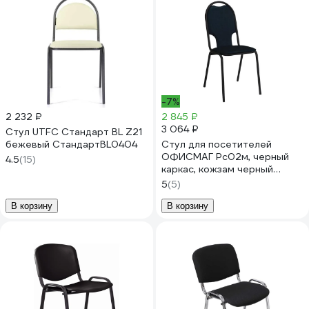
-7%
2 232 ₽
2 845 ₽
3 064 ₽
Стул UTFC Стандарт BL Z21
бежевый СтандартBL0404
Стул для посетителей
ОФИСМАГ Рс02м, черный
4.5
(15)
каркас, кожзам черный
531894
5
(5)
В корзину
В корзину