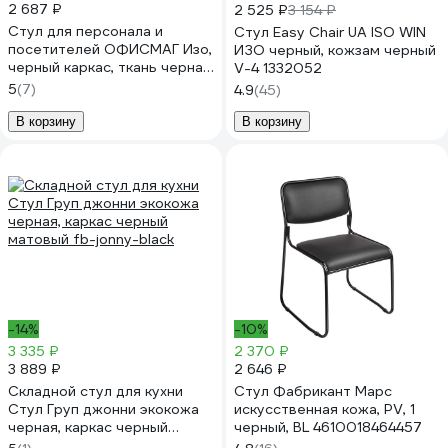
2 687 ₽
2 525 ₽
3 154 ₽
Стул для персонала и
Стул Easy Chair UA ISO WIN
посетителей ОФИСМАГ Изо,
ИЗО черный, кожзам черный
черный каркас, ткань черная,
V-4 1332052
В-14/с-11 530061
5
(7)
4.9
(45)
В корзину
В корзину
-14%
-10%
3 335 ₽
2 370 ₽
3 889 ₽
2 646 ₽
Складной стул для кухни
Стул Фабрикант Марс
Стул Груп джонни экокожа
искусственная кожа, PV, 1
черная, каркас черный
черный, BL 4610018464457
матовый fb-jonny-black