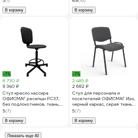
5
(1)
4.8
(16)
В корзину
В корзину
-7%
-7%
8 730 ₽
2 485 ₽
9 340 ₽
2 682 ₽
Стул кресло кассира
Стул для персонала и
ОФИСМАГ ресепшн РС37,
посетителей ОФИСМАГ Изо,
без подлокотников, ткань,
черный каркас, серая ткань,
темно-серый, ш/к 54771
В-3/с-71 меланж 530063
5
(7)
5
(7)
533064
В корзину
В корзину
Показать еще 40