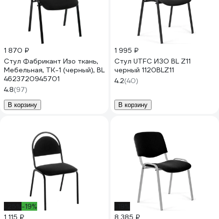
1 870 ₽
1 995 ₽
Стул Фабрикант Изо ткань,
Стул UTFC ИЗО BL Z11
Мебельная, ТК-1 (черный), BL
черный 1120BLZ11
4623720945701
4.2
(40)
4.8
(97)
В корзину
В корзину
-25%
-19%
-19%
1 115 ₽
8 385 ₽