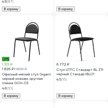
4.9
(87)
В корзину
В корзину
-31%
1 313 ₽
6 772 ₽
1 826 ₽
1 900 ₽
Стул UTFC Стандарт BL Z11
черный СтандартBL01
Офисный мягкий стул Gigant
черный кожзам, круглая
4.5
(15)
спинка GCH-03
4.6
(10)
В корзину
В корзину