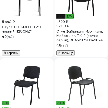
-22%
-17%
5 440 ₽
1 329 ₽
1 700 ₽
Стул UTFC ИЗО СН Z11
черный 1120CHZ11
Стул Фабрикант Изо ткань,
Мебельная, ТК-2 (темно-
4.2
(40)
серый), BL 4623720945824
4.8
(97)
В корзину
В корзину
-31%
-28%