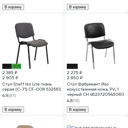
В корзину
В корзину
-18%
-10%
-20%
2 385 ₽
2 275 ₽
2 905 ₽
2 850 ₽
Стул Staff Iso Lite ткань
Стул Фабрикант Изо
серая (С-71) CF-008 532563
искусственная кожа, PV, 1
черный CH 4623720945060
4.9
(87)
4.8
(19)
В корзину
В корзину