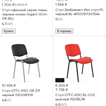
1 313 ₽
1 400 ₽
1 956 ₽
1 700 ₽
1 900 ₽
Стул Фабрикант Изо стул PL
Стул офисный серая ткань,
черный BL 4610097301544
черные ножки Gigant GCH-
08 (BL)
5
(13)
4.7
(48)
Купить
В корзину
-20%
10 934 ₽
6 204 ₽
7 736 ₽
Стул UTFC ИЗО GR Z11
черный 1120GR106
Стул UTFC ИЗО BL С02
красный 1120BLЛ6
4.6
(5)
4.2
(40)