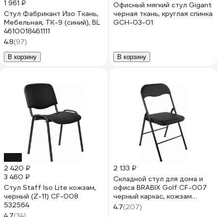
1 961 ₽
Офисный мягкий стул Gigant
Стул Фабрикант Изо Ткань,
черная ткань, круглая спинка
Мебельная, ТК-9 (синий), BL
GCH-03-01
4610018461111
4.8
(97)
В корзину
В корзину
-30%
2 420 ₽
2 133 ₽
3 460 ₽
Складной стул для дома и
Стул Staff Iso Lite кожзам,
офиса BRABIX Golf CF-007
черный (Z-11) CF-008
черный каркас, кожзам
532564
черный, 531565
4.7
(207)
4.7
(34)