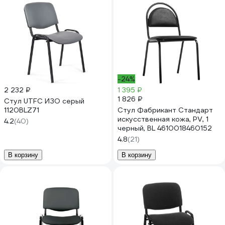
-24%
2 232 ₽
1 395 ₽
1 826 ₽
Стул UTFC ИЗО серый
1120BLZ71
Стул Фабрикант Стандарт
искусственная кожа, PV, 1
4.2
(40)
черный, BL 4610018460152
4.8
(21)
В корзину
В корзину