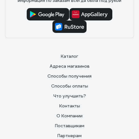
информация по заказам всегда была под рукой
Отзыв о Staff Iso Lite 532562
26.02.2023
ярослав к.
Достоинства: Крепкий стул, сидеть удобно
Недостатки: Была плохо закреплена спинка стула
Каталог
Адреса магазинов
Способы получения
Способы оплаты
Что улучшить?
Контакты
О Компании
Поставщикам
Партнерам