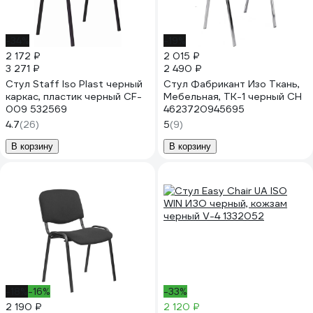
-34%
-19%
2 172 ₽
2 015 ₽
3 271 ₽
2 490 ₽
Стул Staff Iso Plast черный
Стул Фабрикант Изо Ткань,
каркас, пластик черный CF-
Мебельная, ТК-1 черный CH
009 532569
4623720945695
4.7
(26)
5
(9)
В корзину
В корзину
-18%
-16%
-33%
2 190 ₽
2 120 ₽