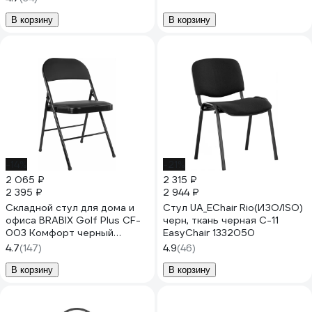
В корзину
В корзину
-14%
-21%
2 065 ₽
2 315 ₽
2 395 ₽
2 944 ₽
Складной стул для дома и
Стул UA_EChair Rio(ИЗО/ISO)
офиса BRABIX Golf Plus CF-
черн, ткань черная С-11
003 Комфорт черный
EasyChair 1332050
каркас, кожзам черный,
4.7
(147)
4.9
(46)
531566
В корзину
В корзину