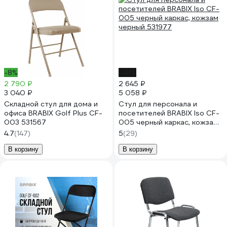
-8%
-48%
2 790 ₽
2 645 ₽
3 040 ₽
5 058 ₽
Складной стул для дома и
Стул для персонала и
офиса BRABIX Golf Plus CF-
посетителей BRABIX Iso CF-
003 531567
005 черный каркас, кожзам
черный 531977
4.7
(147)
5
(29)
В корзину
В корзину