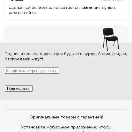
сделан качественно, не шатается, выглядит лучше,
чем на сайте
50 отзывов
Подпишитесь
на рассылку
и будьте в курсе! Акции, скидки,
распродажи ждут!
Отзыв о Фабрикант ТК-1 4623720945701
27.11.2024
Андрей С.
Прочный реально. Собран аккуратно, пошито тоже
Подписаться
всё ровно.
Оригинальные товары с гарантией!
45 отзывов
Установите мобильное приложение, чтобы