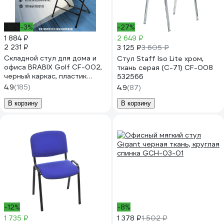
-16%
-3%
-27%
1 884 ₽
2 649 ₽
2 231 ₽
3 125 ₽
3 605 ₽
Складной стул для дома и
Стул Staff Iso Lite хром,
офиса BRABIX Golf CF-002,
ткань серая (С-71) CF-008
черный каркас, пластик
532566
черный, 531563
4.9
(185)
4.9
(87)
В корзину
В корзину
-12%
-8%
1 735 ₽
1 378 ₽
1 502 ₽