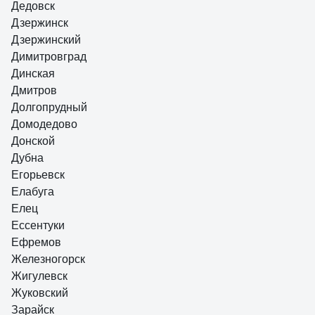
Дедовск
Дзержинск
Дзержинский
Димитровград
Динская
Дмитров
Долгопрудный
Домодедово
Донской
Дубна
Егорьевск
Елабуга
Елец
Ессентуки
Ефремов
Железногорск
Жигулевск
Жуковский
Зарайск