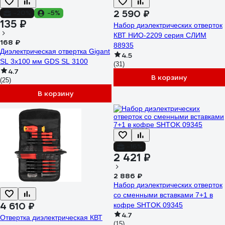
2 590 ₽
-20%
-5%
135 ₽
Набор диэлектрических отверток
КВТ НИО-2209 серия СЛИМ
168 ₽
88935
Диэлектрическая отвертка Gigant
4.5
SL 3x100 мм GDS SL 3100
(31)
4.7
В корзину
(25)
В корзину
-16%
2 421 ₽
2 886 ₽
Набор диэлектрических отверток
со сменными вставками 7+1 в
4 610 ₽
кофре SHTOK 09345
4.7
Отвертка диэлектрическая КВТ
(15)