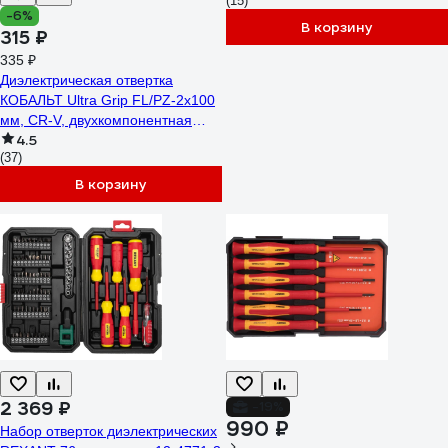
(15)
-6%
В корзину
315 ₽
335 ₽
Диэлектрическая отвертка
КОБАЛЬТ Ultra Grip FL/PZ-2x100
мм, CR-V, двухкомпонентная
4.5
рукоятка 799-734
(37)
В корзину
2 369 ₽
-19%
990 ₽
Набор отверток диэлектрических