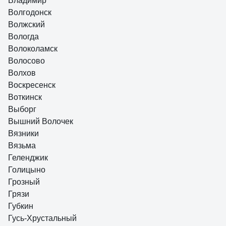
Владимир
Волгодонск
Волжский
Вологда
Волоколамск
Волосово
Волхов
Воскресенск
Воткинск
Выборг
Вышний Волочек
Вязники
Вязьма
Геленджик
Голицыно
Грозный
Грязи
Губкин
Гусь-Хрустальный