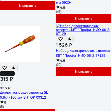
мм 09204
В корзину
4.8
(41)
В корзину
1 526 ₽
Набор диэлектрических отверток
КВТ "Профи" НИО-06-S 87129
4.8
(22)
В корзину
-6%
315 ₽
336 ₽
Диэлектрическая отвертка SL
0.8х4х100 мм SHTOK 09312
5
(5)