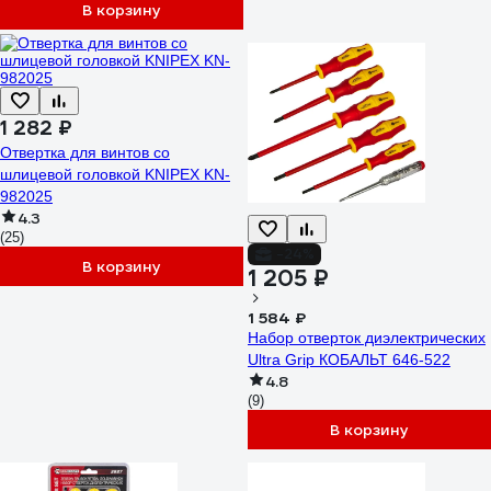
В корзину
1 282 ₽
Отвертка для винтов со
шлицевой головкой KNIPEX KN-
982025
4.3
(25)
-24%
В корзину
1 205 ₽
1 584 ₽
Набор отверток диэлектрических
Ultra Grip КОБАЛЬТ 646-522
4.8
(9)
В корзину