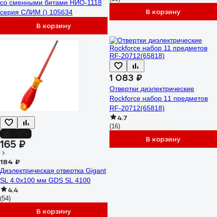
со сменными битами НИО-1118
В корзину
серия СЛИМ () 105634
В корзину
1 083 ₽
Отвертки диэлектрические
Rockforce набор 11 предметов
RF-20712(65818)
4.7
(16)
-10%
В корзину
165 ₽
184 ₽
Диэлектрическая отвертка Gigant
SL 4.0x100 мм GDS SL 4100
4.4
(54)
В корзину