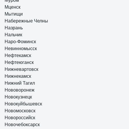
Муром
Мценск
Мытищи
Набережные Челны
Назрань
Нальчик
Наро-Фоминск
Невинномысск
Нефтекамск
Нефтеюганск
Нижневартовск
Нижнекамск
Нижний Тагил
Нововоронеж
Новокузнецк
Новокуйбышевск
Новомосковск
Новороссийск
Новочебоксарск