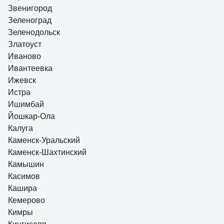
Звенигород
Зеленоград
Зеленодольск
Златоуст
Иваново
Ивантеевка
Ижевск
Истра
Ишимбай
Йошкар-Ола
Калуга
Каменск-Уральский
Каменск-Шахтинский
Камышин
Касимов
Кашира
Кемерово
Кимры