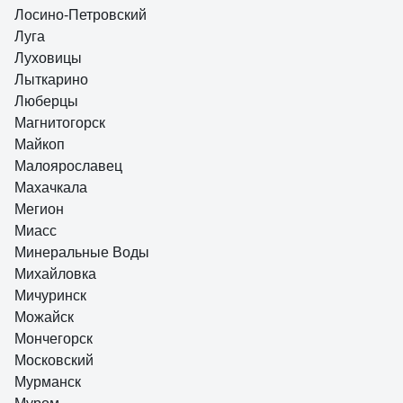
Лосино-Петровский
Луга
Луховицы
Лыткарино
Люберцы
Магнитогорск
Майкоп
Малоярославец
Махачкала
Мегион
Миасс
Минеральные Воды
Михайловка
Мичуринск
Можайск
Мончегорск
Московский
Мурманск