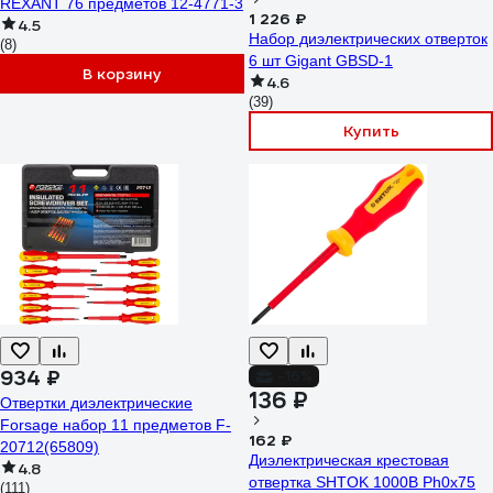
REXANT 76 предметов 12-4771-3
1 226 ₽
4.5
Набор диэлектрических отверток
(8)
6 шт Gigant GBSD-1
В корзину
4.6
(39)
Купить
934 ₽
-16%
136 ₽
Отвертки диэлектрические
Forsage набор 11 предметов F-
162 ₽
20712(65809)
Диэлектрическая крестовая
4.8
отвертка SHTOK 1000В Ph0x75
(111)