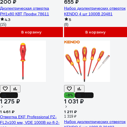
200 ₽
655 ₽
Диэлектрическая отвертка
Набор диэлектрических отверток
PH1x80 КВТ Профи 78611
KENDO 4 шт 1000В 20481
4.3
5
(15)
(8)
В корзину
В корзину
-13%
-8%
-22%
1 275 ₽
1 031 ₽
1 461 ₽
1 211 ₽
1 319 ₽
Отвертка EKF Professional PZ-
Набор диэлектрических отверток
FL2x100 мм, VDE 1000В pz-fl-2-