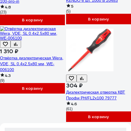
KENDO 6 шт. 1000 В 20483
100-pro-in
5
4.8
(5)
(23)
В корзину
В корзину
1 310 ₽
Отвёртка диэлектрическая Wera,
VDE, SL 0.4х2.5х80 мм, WE-
006100
4.3
(9)
304 ₽
В корзину
Диэлектрическая отвертка КВТ
Профи PH/FL2x100 79777
4.6
(61)
В корзину