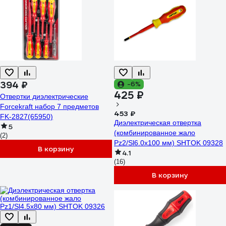
394 ₽
-6%
425 ₽
Отвертки диэлектрические
Forcekraft набор 7 предметов
453 ₽
FK-2827(65950)
Диэлектрическая отвертка
5
(комбинированное жало
(2)
Pz2/Sl6.0x100 мм) SHTOK 09328
В корзину
4.1
(16)
В корзину