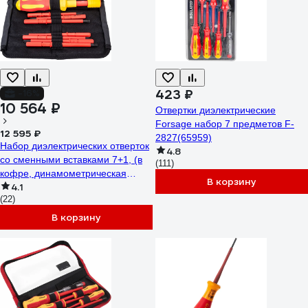
423 ₽
-16%
10 564 ₽
Отвертки диэлектрические
Forsage набор 7 предметов F-
12 595 ₽
2827(65959)
Набор диэлектрических отверток
4.8
со сменными вставками 7+1, (в
(111)
кофре, динамометрическая
В корзину
4.1
рукоятка 1-5 Нм) SHTOK 09350
(22)
В корзину