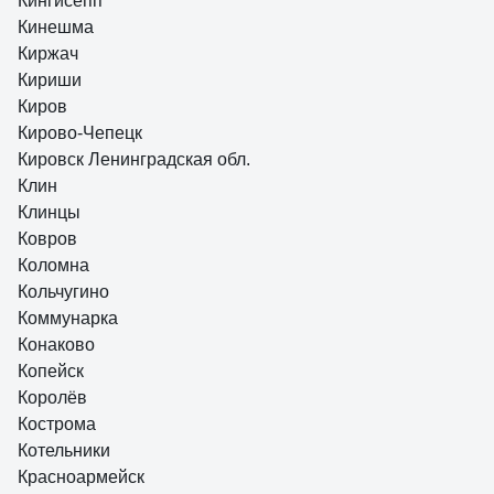
Кингисепп
Кинешма
Киржач
Кириши
Киров
Кирово-Чепецк
Кировск Ленинградская обл.
Клин
Клинцы
Ковров
Коломна
Кольчугино
Коммунарка
Конаково
Копейск
Королёв
Кострома
Котельники
Красноармейск