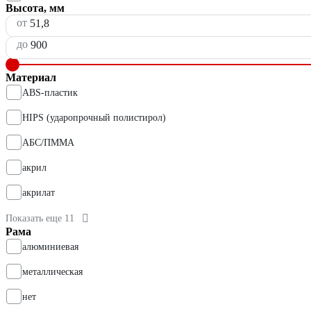
Высота, мм
от
до
Материал
ABS-пластик
HIPS (ударопрочный полистирол)
АБС/ПММА
акрил
акрилат
Показать еще 11
Рама
алюминиевая
металлическая
нет