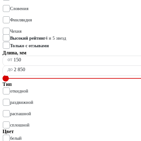
Словения
Финляндия
Чехия
Высокий рейтинг
4 и 5 звезд
Только с отзывами
Длина, мм
от
до
Тип
откидной
раздвижной
распашной
сплошной
Цвет
белый