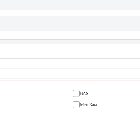
BAS
МетаКам