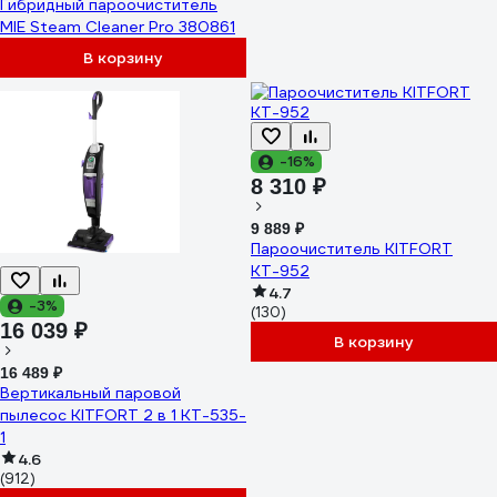
Гибридный пароочиститель
MIE Steam Cleaner Pro 380861
В корзину
-16%
8 310 ₽
9 889 ₽
Пароочиститель KITFORT
КТ-952
4.7
-3%
(130)
16 039 ₽
В корзину
16 489 ₽
Вертикальный паровой
пылесос KITFORT 2 в 1 КТ-535-
1
4.6
(912)