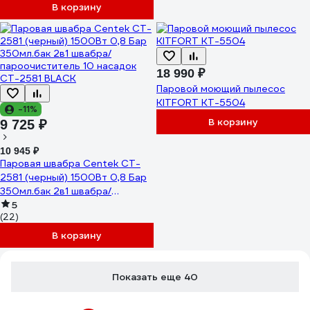
В корзину
18 990 ₽
Паровой моющий пылесос
KITFORT КТ-5504
-11%
В корзину
9 725 ₽
10 945 ₽
Паровая швабра Centek CT-
2581 (черный) 1500Вт 0,8 Бар
350мл.бак 2в1 швабра/
пароочиститель 10 насадок
5
(22)
CT-2581 BLACK
В корзину
Показать еще 40