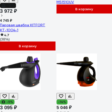
MS1510UV
-16%
В корзину
3 972 ₽
4 745 ₽
Паровая швабра KITFORT
КТ-1004-1
4.7
(3814)
В корзину
-5%
-14%
3 095 ₽
5 046 ₽