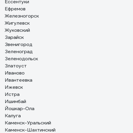
Ессентуки
Ефремов
Железногорск
Жигулевск
Жуковский
Зарайск
Звенигород
Зеленоград
Зеленодольск
Златоуст
Иваново
Ивантеевка
Ижевск
Истра
Ишимбай
Йошкар-Ола
Калуга
Каменск-Уральский
Каменск-Шахтинский