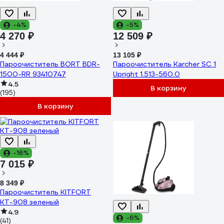
-4%
-5%
4 270 ₽
12 509 ₽
4 444 ₽
13 105 ₽
Пароочиститель BORT BDR-
Пароочиститель Karcher SC 1
1500-RR 93410747
Upright 1.513-560.0
4.5
В корзину
(195)
В корзину
-16%
7 015 ₽
8 349 ₽
Пароочиститель KITFORT
КТ-908 зеленый
4.9
-6%
(41)