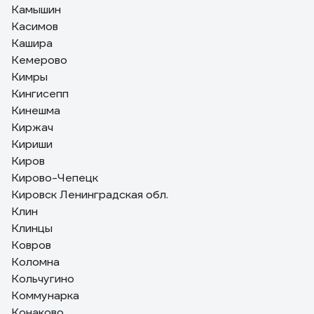
Камышин
Касимов
Кашира
Кемерово
Кимры
Кингисепп
Кинешма
Киржач
Кириши
Киров
Кирово-Чепецк
Кировск Ленинградская обл.
Клин
Клинцы
Ковров
Коломна
Кольчугино
Коммунарка
Конаково