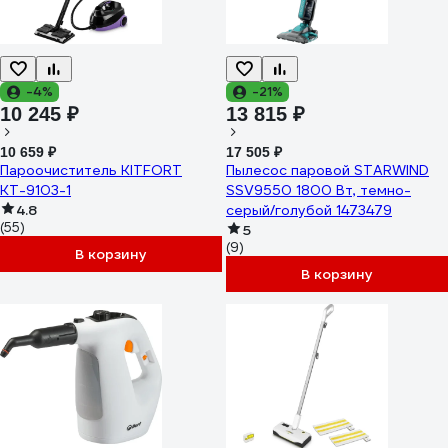
-4%
-21%
10 245 ₽
13 815 ₽
10 659 ₽
17 505 ₽
Пароочиститель KITFORT
Пылесос паровой STARWIND
КТ-9103-1
SSV9550 1800 Вт, темно-
4.8
серый/голубой 1473479
(55)
5
(9)
В корзину
В корзину