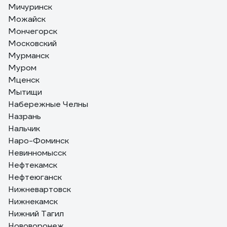
Мичуринск
Можайск
Мончегорск
Московский
Мурманск
Муром
Мценск
Мытищи
Набережные Челны
Назрань
Нальчик
Наро-Фоминск
Невинномысск
Нефтекамск
Нефтеюганск
Нижневартовск
Нижнекамск
Нижний Тагил
Нововоронеж