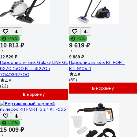
-14%
-3%
10 813 ₽
9 619 ₽
12 529 ₽
9 889 ₽
Пароочиститель Galaxy LINE GL
Пароочиститель KITFORT
6270 1500 Вт гл6270л
КТ-9104-1
7040362700
4.5
(69)
4.5
(22)
В корзину
В корзину
-10%
15 009 ₽