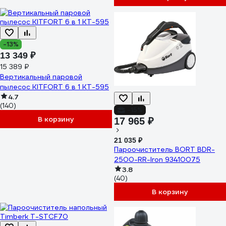
-13%
13 349 ₽
15 389 ₽
Вертикальный паровой
пылесос KITFORT 6 в 1 КТ-595
4.7
(140)
-15%
В корзину
17 965 ₽
21 035 ₽
Пароочиститель BORT BDR-
2500-RR-Iron 93410075
3.8
(40)
В корзину