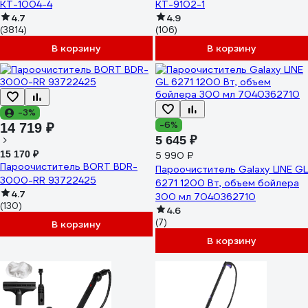
КТ-1004-4
КТ-9102-1
4.7
4.9
(3814)
(106)
В корзину
В корзину
-3%
-6%
14 719 ₽
5 645 ₽
15 170 ₽
5 990 ₽
Пароочиститель BORT BDR-
Пароочиститель Galaxy LINE GL
3000-RR 93722425
6271 1200 Вт, объем бойлера
4.7
300 мл 7040362710
(130)
4.6
(7)
В корзину
В корзину