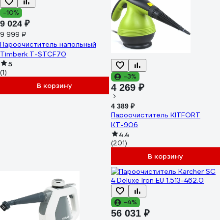
-10%
9 024 ₽
9 999 ₽
Пароочиститель напольный
Timberk T-STCF70
5
(1)
-3%
В корзину
4 269 ₽
4 389 ₽
Пароочиститель KITFORT
КТ-906
4.4
(201)
В корзину
-4%
56 031 ₽