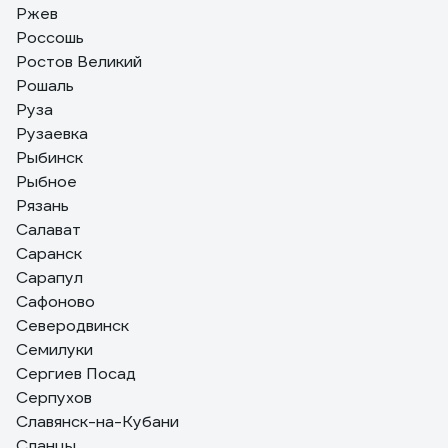
Ржев
Россошь
Ростов Великий
Рошаль
Руза
Рузаевка
Рыбинск
Рыбное
Рязань
Салават
Саранск
Сарапул
Сафоново
Северодвинск
Семилуки
Сергиев Посад
Серпухов
Славянск-на-Кубани
Сланцы