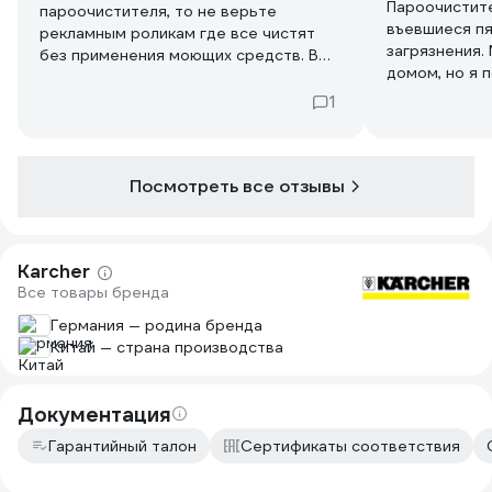
Пароочистит
пароочистителя, то не верьте
въевшиеся пя
рекламным роликам где все чистят
загрязнения.
без применения моющих средств. В
домом, но я 
случае очень сильных загрязнений
И скажу, что
сильнодействующую химию все равно
1
мои ожидания
придется применить. Использую этот
кожаная обив
пароочиститель в гараже для очистки
приятно смот
подкапотного пространства
расходует ме
Посмотреть все отзывы
автомобиля и дома / на даче для
очистки пола, окон, кафеля, кухонной
вытяжки, газовой плиты и т.д. Стоит он
не дешево, но значительно экономит
Karcher
время при проведении качественной
Все товары бренда
уборки.
Германия — родина бренда
Китай — страна производства
Документация
Гарантийный талон
Сертификаты соответствия