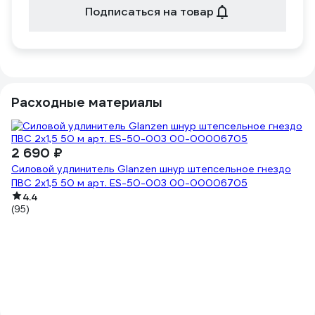
Подписаться на товар
Расходные материалы
-
2 690 ₽
3
Силовой удлинитель Glanzen шнур штепсельное гнездо
4
ПВС 2x1,5 50 м арт. ES-50-003 00-00006705
Во
4.4
(95)
(3