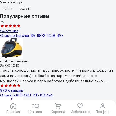
Часто ищут
230 В
240 В
Популярные отзывы
94 отзыва
Отзыв о Karcher SV 1902 1.439-310
mobile.dev.yar
25.03.2013
- очень хорошо чистит все поверхности (линолиум, ковролин,
ламинат, кафель) - обработка паром - тихий. для его
мощности, насоса и пара работает действительно тихо -
заливка воды во время работы (при уборке квартиры 150м
976 отзывов
доливаю 4-5 раз) - мощный - удобные насадки для всех типов
Отзыв о KITFORT КТ-1004-4
поверхности и загрязнений
Главная
Каталог
Корзина
Избранное
Профиль