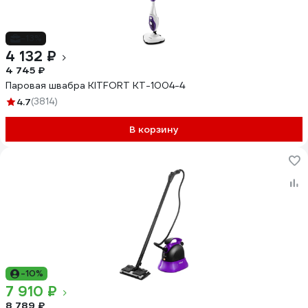
-13%
4 132 ₽
4 745 ₽
Паровая швабра KITFORT КТ-1004-4
4.7
(3814)
В корзину
-10%
7 910 ₽
8 789 ₽