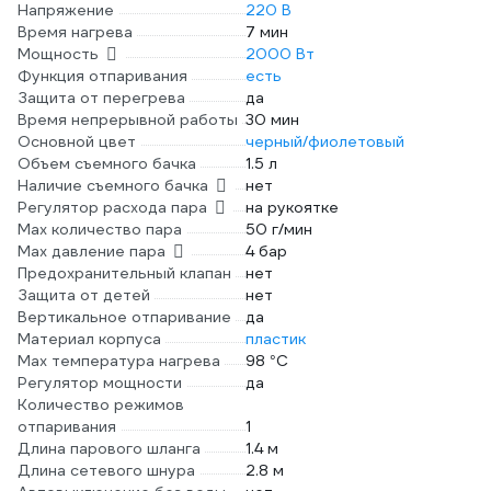
Напряжение
220 В
Время нагрева
7 мин
Мощность
2000 Вт
Функция отпаривания
есть
Защита от перегрева
да
Время непрерывной работы
30 мин
Основной цвет
черный/фиолетовый
Объем съемного бачка
1.5 л
Наличие съемного бачка
нет
Регулятор расхода пара
на рукоятке
Мах количество пара
50 г/мин
Max давление пара
4 бар
Предохранительный клапан
нет
Защита от детей
нет
Вертикальное отпаривание
да
Материал корпуса
пластик
Max температура нагрева
98 °С
Регулятор мощности
да
Количество режимов
отпаривания
1
Длина парового шланга
1.4 м
Длина сетевого шнура
2.8 м