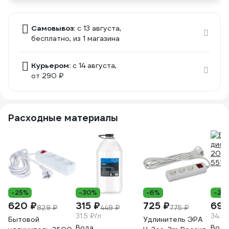
Самовывоз:
c 13 августа,
бесплатно
, из 1 магазина
Курьером:
c 14 августа,
от 290 ₽
Расходные материалы
-25%
-30%
-6%
-24
620 ₽
315 ₽
725 ₽
699
829 ₽
449 ₽
775 ₽
31.5 ₽/л
34.95
Бытовой
Удлинитель ЭРА
Вода
Вода