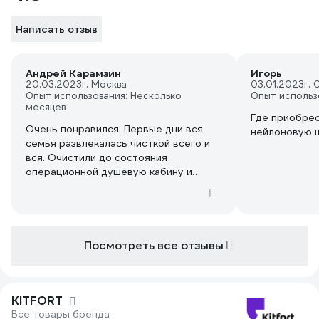
Написать отзыв
Андрей Карамзин
Игорь
20.03.2023
г. Москва
03.01.2023
г.
Опыт использования: Несколько
Опыт использ
месяцев
Где приобрес
Очень понравился. Первые дни вся
нейлоновую 
семья развлекалась чисткой всего и
вся. Очистили до состояния
операционной душевую кабину и
кафель в ванной. Газовая плита
засияла чистотой. Но особо восхитила
чистка диванов. Без всякой химчистки
после пароочистителя диваны (дома
несколько штук) стали просто очень-
Посмотреть все отзывы
очень чистыми. Хотя до момента
чистки пароочистителем и нельзя
было сказать, что они настолько уже
KITFORT
за время эксплуатации накопили грязи
Все товары бренда
в глубине ткани. А еще - понравилось