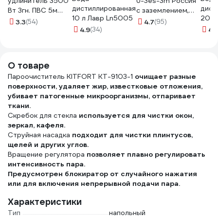
удлинитель 3500
U-3es-3m Россия
дистиллированная
дист
Вт 3гн. ПВС 5м
с заземлением,
10 л Лавр Ln5005
20 л
Союз 481S-8305
3x1мм2, 16A, ПВС, с
3.3
(54)
4.7
(95)
5516
4.9
(34)
выкл, 3гн, 3м
4.
Б0028378
О товаре
Пароочиститель KITFORT КТ-9103-1
очищает разные
поверхности, удаляет жир, известковые отложения,
убивает патогенные микроорганизмы, отпаривает
ткани.
Скребок для стекла
используется для чистки окон,
зеркал, кафеля.
Струйная насадка
подходит для чистки плинтусов,
щелей и других углов.
Вращение регулятора
позволяет плавно регулировать
интенсивность пара.
Предусмотрен блокиратор от случайного нажатия
или для включения непрерывной подачи пара.
Характеристики
Тип
напольный