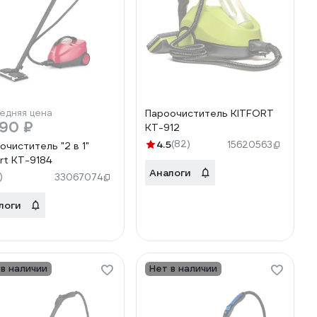
едняя цена
Пароочиститель KITFORT
990 ₽
КТ-912
4.5
(82)
15620563
очиститель "2 в 1"
ort КТ-9184
Аналоги
)
33067074
логи
 в наличии
Нет в наличии