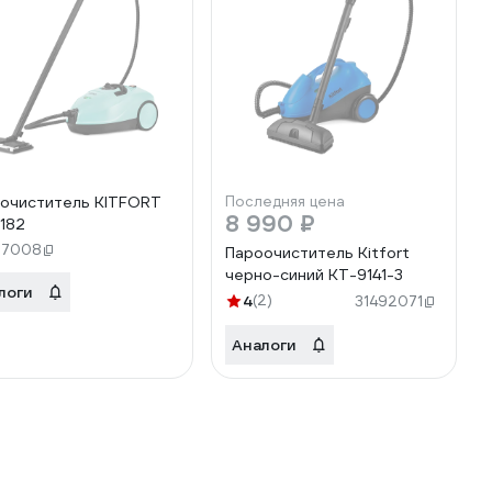
очиститель KITFORT
Последняя цена
8 990 ₽
182
87008
Пароочиститель Kitfort
черно-синий КТ-9141-3
логи
4
(2)
31492071
Аналоги