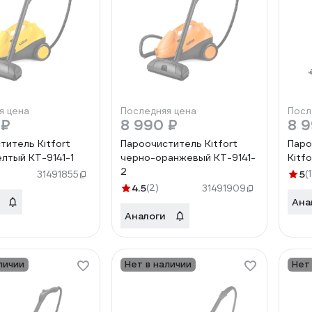
я цена
Последняя цена
Посл
 ₽
8 990 ₽
8 
титель Kitfort
Пароочиститель Kitfort
Паро
лтый КТ-9141-1
черно-оранжевый КТ-9141-
Kitf
2
5
(1
31491855
4.5
(2)
31491909
Ана
Аналоги
личии
Нет в наличии
Нет