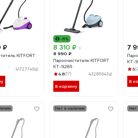
-8%
0 ₽
8 310 ₽
7 9
8 990 ₽
титель KITFORT
Паро
Пароочиститель KITFORT
КТ-
КТ-9285
5
(
41727749
4.8
(17)
43285643
ну
В к
В корзину
личии
Нет в наличии
Нет