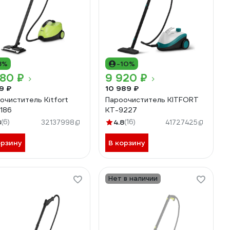
8%
-10%
080 ₽
9 920 ₽
9 ₽
10 989 ₽
очиститель Kitfort
Пароочиститель KITFORT
186
КТ-9227
8
(6)
4.8
(16)
32137998
41727425
орзину
В корзину
Нет в наличии