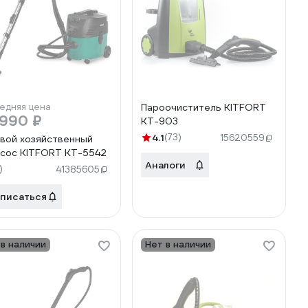
едняя цена
Пароочиститель KITFORT
 990 ₽
КТ-903
4.1
(73)
15620559
вой хозяйственный
сос KITFORT КТ-5542
Аналоги
)
41385605
писаться
 в наличии
Нет в наличии