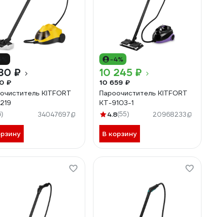
6%
-4%
30 ₽
10 245 ₽
0 ₽
10 659 ₽
очиститель KITFORT
Пароочиститель KITFORT
219
КТ-9103-1
6)
4.8
(55)
34047697
20968233
орзину
В корзину