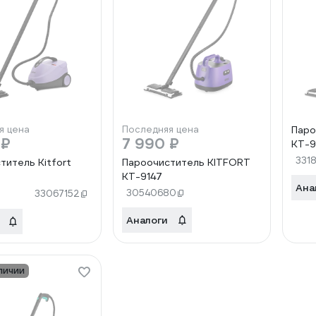
я цена
Последняя цена
Паро
 ₽
7 990 ₽
КТ-9
331
титель Kitfort
Пароочиститель KITFORT
КТ-9147
Ана
30540680
33067152
Аналоги
личии