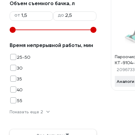
Объем съемного бачка, л
от
до
Время непрерывной работы, мин
Пароочис
25-50
КТ-9104-
30
2096733
35
Аналоги
40
55
Показать еще 2