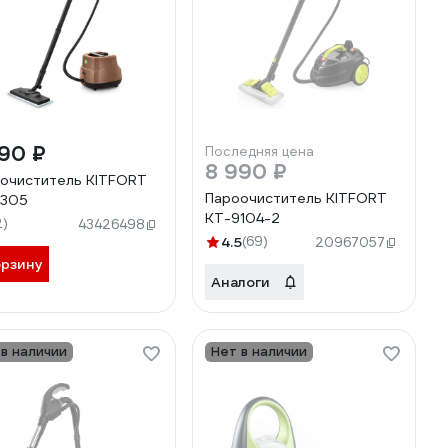
90 ₽
Последняя цена
8 990 ₽
очиститель KITFORT
Пароочиститель KITFORT
9305
КТ-9104-2
2)
43426498
4.5
(69)
20967057
орзину
Аналоги
 в наличии
Нет в наличии