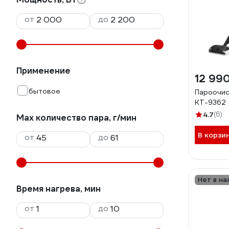
от
до
Применение
12 99
бытовое
Пароочис
КТ-9362
4.7
(6)
Мах количество пара, г/мин
В корзи
от
до
Нет в на
Время нагрева, мин
от
до