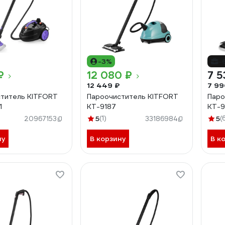
-3%
-
₽
12 080 ₽
7 5
12 449 ₽
7 99
титель KITFORT
Пароочиститель KITFORT
Паро
1
КТ-9187
КТ-9
5
(1)
5
(
20967153
33186984
ну
В корзину
В к