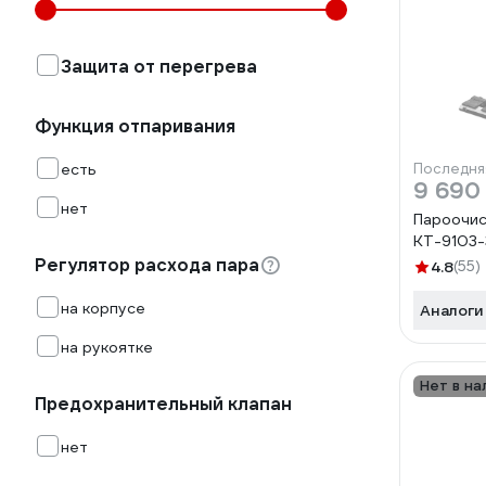
Защита от перегрева
Функция отпаривания
есть
Последня
9 690
нет
Пароочис
КТ-9103-
Регулятор расхода пара
4.8
(55)
на корпусе
Аналоги
на рукоятке
Нет в на
Предохранительный клапан
нет