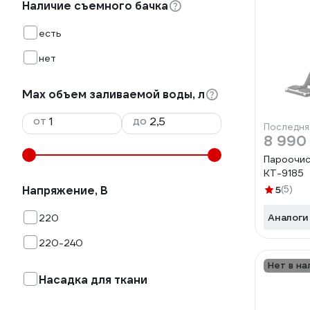
Наличие съемного бачка
есть
нет
Max объем заливаемой воды, л
от
до
Последня
8 990
Пароочис
КТ-9185
Напряжение, В
5
(5)
Аналоги
220
220-240
Нет в на
Насадка для ткани