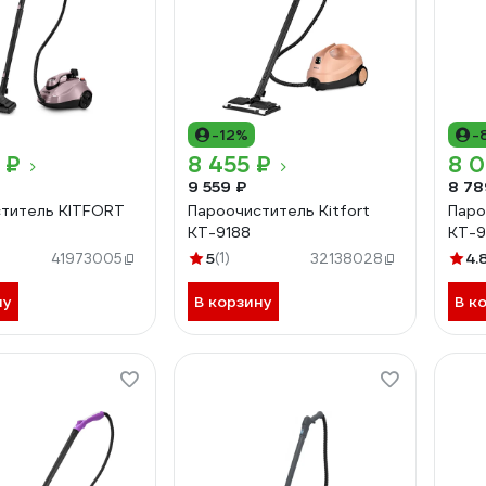
-12%
-
 ₽
8 455 ₽
8 
9 559 ₽
8 78
титель KITFORT
Пароочиститель Kitfort
Паро
КТ-9188
КТ-9
5
(1)
4.
41973005
32138028
ну
В корзину
В к