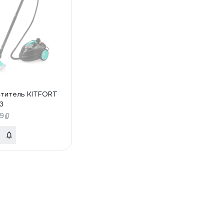
титель KITFORT
3
9