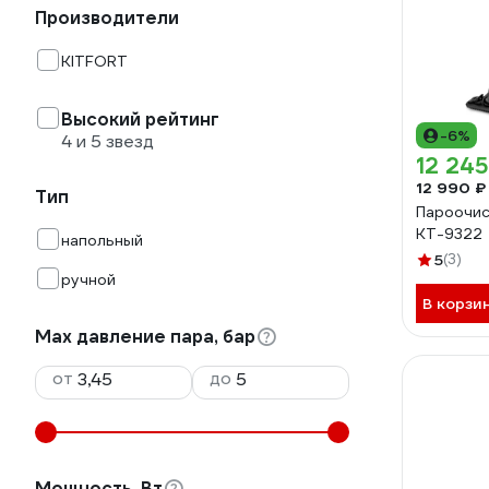
Производители
KITFORT
Высокий рейтинг
-6%
4 и 5 звезд
12 245
12 990 ₽
Тип
Пароочис
КТ-9322
напольный
5
(3)
ручной
В корзи
Max давление пара, бар
от
до
Мощность, Вт