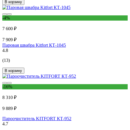
В корзину
-4%
7 600 ₽
7 909 ₽
Паровая швабра Kitfort КТ-1045
4.8
(13)
В корзину
-16%
8 310 ₽
9 889 ₽
Пароочиститель KITFORT КТ-952
4.7