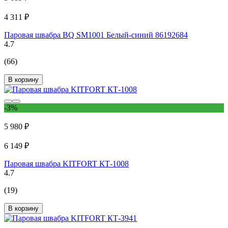
4 311 ₽
Паровая швабра BQ SM1001 Белый-синий 86192684
4.7
(66)
В корзину
-3%
5 980 ₽
6 149 ₽
Паровая швабра KITFORT КТ-1008
4.7
(19)
В корзину