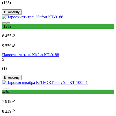
(135)
В корзину
-12%
8 455 ₽
9 559 ₽
Пароочиститель Kitfort КТ-9188
5
(1)
В корзину
-4%
7 919 ₽
8 239 ₽