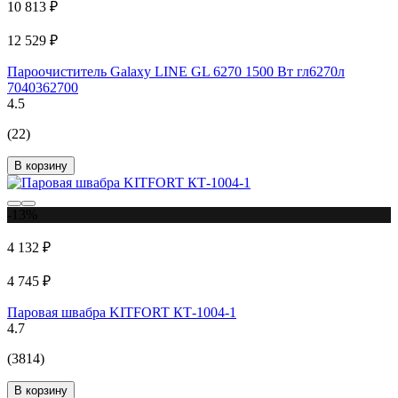
10 813 ₽
12 529 ₽
Пароочиститель Galaxy LINE GL 6270 1500 Вт гл6270л
7040362700
4.5
(22)
В корзину
-13%
4 132 ₽
4 745 ₽
Паровая швабра KITFORT КТ-1004-1
4.7
(3814)
В корзину