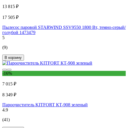
13 815 ₽
17 505 ₽
Пылесос паровой STARWIND SSV9550 1800 Вт, темно-серый/
голубой 1473479
5
(9)
В корзину
-16%
7 015 ₽
8 349 ₽
Пароочиститель KITFORT КТ-908 зеленый
4.9
(41)