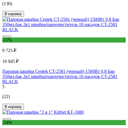
(130)
В корзину
-11%
9 725 ₽
10 945 ₽
Паровая швабра Centek CT-2581 (черный) 1500Вт 0,8 Бар
350мл.бак 2в1 швабра/пароочиститель 10 насадок CT-2581
BLACK
5
(22)
В корзину
-14%