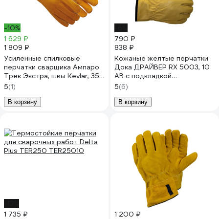
-10%
-6%
1 629 ₽
790 ₽
1 809 ₽
838 ₽
Усиленные спилковые
Кожаные желтые перчатки
перчатки сварщика Ампаро
Дока ДРАЙВЕР RX 5003, 10
Трек Экстра, швы Kevlar, 35
АВ с подкладкой
см, р.10 6715-10
DK.3500.06681
5
(1)
5
(6)
В корзину
В корзину
-13%
1 735 ₽
1 200 ₽