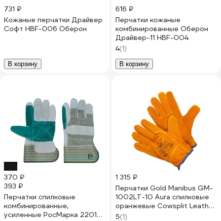
731 ₽
616 ₽
Кожаные перчатки Драйвер
Перчатки кожаные
Софт HBF-006 Оберон
комбинированные Оберон
Драйвер-11 HBF-004
4
(1)
В корзину
В корзину
-6%
370 ₽
1 315 ₽
393 ₽
Перчатки Gold Manibus GM-
Перчатки спилковые
1002LT-10 Aura спилковые
комбинированные,
оранжевые Cowsplit Leather
усиленные РосМарка 2201
Driver Gloves р.10 (XL) 12/120
5
(1)