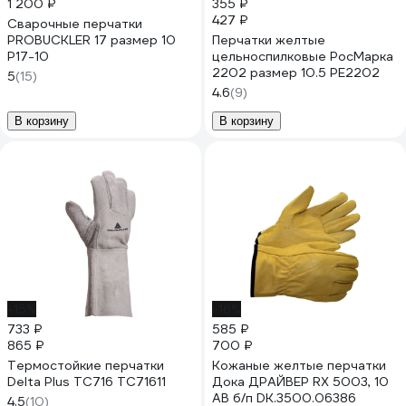
1 200 ₽
355 ₽
427 ₽
Сварочные перчатки
PROBUCKLER 17 размер 10
Перчатки желтые
P17-10
цельноспилковые РосМарка
2202 размер 10.5 РЕ2202
5
(15)
4.6
(9)
В корзину
В корзину
-15%
-16%
733 ₽
585 ₽
865 ₽
700 ₽
Термостойкие перчатки
Кожаные желтые перчатки
Delta Plus TC716 TC71611
Дока ДРАЙВЕР RX 5003, 10
АВ б/п DK.3500.06386
4.5
(10)