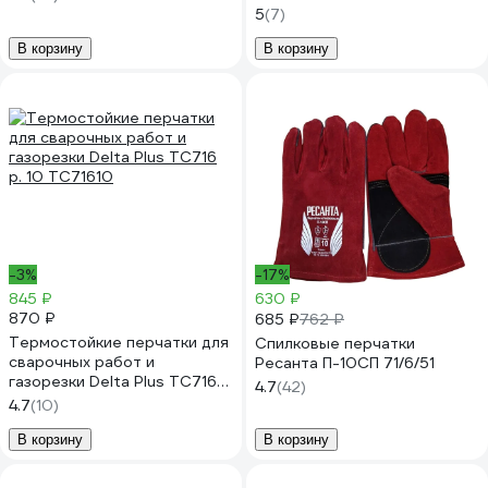
5
(7)
В корзину
В корзину
-3%
-17%
845 ₽
630 ₽
870 ₽
685 ₽
762 ₽
Термостойкие перчатки для
Спилковые перчатки
сварочных работ и
Ресанта П-10СП 71/6/51
газорезки Delta Plus TC716
4.7
(42)
р. 10 TC71610
4.7
(10)
В корзину
В корзину