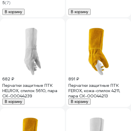
серый/зеленый, размер 10.5
УТ-00000597
5
(7)
Р2201
В корзину
В корзину
682 ₽
891 ₽
Перчатки защитные ПТК
Перчатки защитные ПТК
HELROX, спилок 5610, пара
FEROX, кожа-спилок 4211,
СК-00044239
пара СК-00044213
В корзину
В корзину