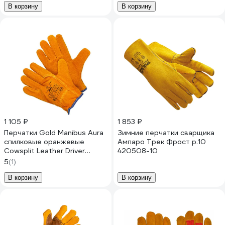
В корзину
В корзину
1 105 ₽
1 853 ₽
Перчатки Gold Manibus Aura
Зимние перчатки сварщика
спилковые оранжевые
Ампаро Трек Фрост р.10
Cowsplit Leather Driver
420508-10
Gloves р.1 (XXL) 12/120 GM-
5
(1)
1002LT-11
В корзину
В корзину