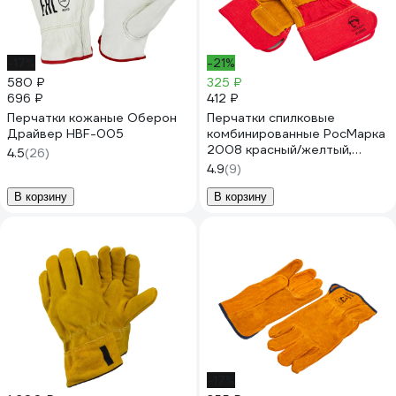
-17%
-21%
580 ₽
325 ₽
696 ₽
412 ₽
Перчатки кожаные Оберон
Перчатки спилковые
Драйвер HBF-005
комбинированные РосМарка
2008 красный/желтый,
4.5
(26)
размер 10.5 Р2008
4.9
(9)
В корзину
В корзину
-17%