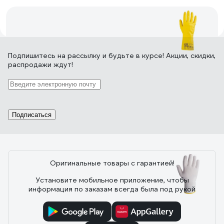
11 отзывов
Подпишитесь
на рассылку
и будьте в курсе! Акции, скидки,
распродажи ждут!
Отзыв о перчатках Jeta Safety JL711-XXL
08.01.2022
покупатель
Брал на свою огромную ладонь. Подошли отлично.
Подписаться
Размер XXL подойдёт на ладонь шириной примерно
12см.
Оригинальные товары с гарантией!
Установите мобильное приложение, чтобы
16 отзывов
информация по заказам всегда была под рукой
Отзыв о перчатках Jeta Safety JS011p/M