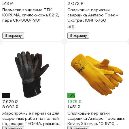
518 ₽
2 072 ₽
Перчатки защитные ПТК
Спилковые перчатки
KORUMA, спилок-кожа 8212,
сварщика Ампаро Трек -
пара СК-00044181
Экстра ЛОНГ 6760
5
(1)
В корзину
В корзину
-6%
-5%
7 629 ₽
1 375 ₽
8 092 ₽
1 451 ₽
Жаропрочные перчатки для
Спилковые перчатки
сварочных работ на полной
сварщика Ампаро Трек, швы
подкладке TEGERA, размер
Kevlar, 35 см, р. 10 6710
10 132a-10
(419508)-10