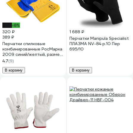
-18%
-8%
320 ₽
1 688 ₽
389 ₽
Перчатки Manipula Specialist
Перчатки спилковые
ПЛАЗМА NV-84 р.10 Пер
комбинированные РосМарка
695/10
2009 синий/желтый, размер
10.5 Р2009
4.7
(9)
В корзину
В корзину