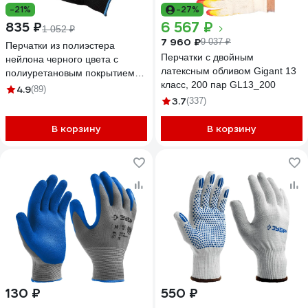
-21%
-27%
6 567 ₽
835 ₽
1 052 ₽
7 960 ₽
9 037 ₽
Перчатки из полиэстера
Перчатки с двойным
нейлона черного цвета с
латексным обливом Gigant 13
полиуретановым покрытием
класс, 200 пар GL13_200
Black Gward размер L 12 пар в
4.9
(89)
упаковке арт. PU1001B/L
3.7
(337)
В корзину
В корзину
130 ₽
550 ₽