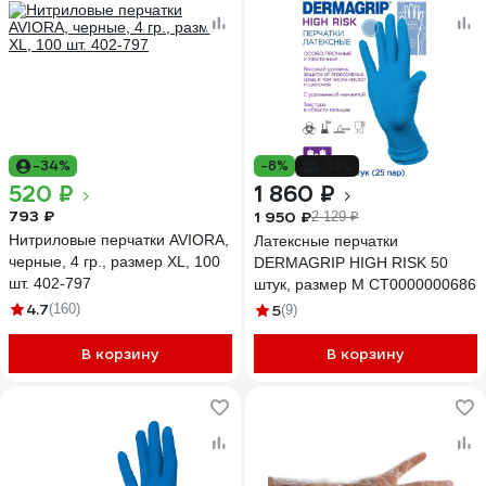
-34%
-8%
-13%
520 ₽
1 860 ₽
793 ₽
1 950 ₽
2 129 ₽
Нитриловые перчатки AVIORA,
Латексные перчатки
черные, 4 гр., размер XL, 100
DERMAGRIP HIGH RISK 50
шт. 402-797
штук, размер M CT0000000686
4.7
(160)
5
(9)
В корзину
В корзину