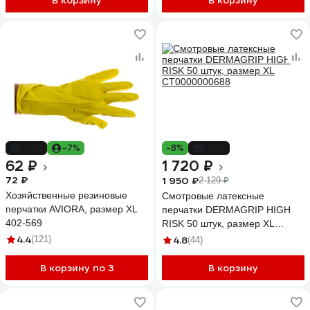
В корзину
В корзину
-14%
-7%
-8%
-19%
62 ₽
1 720 ₽
72 ₽
1 950 ₽
2 129 ₽
Хозяйственные резиновые
Смотровые латексные
перчатки AVIORA, размер XL
перчатки DERMAGRIP HIGH
402-569
RISK 50 штук, размер XL
CT0000000688
4.4
(121)
4.8
(44)
В корзину по 3
В корзину