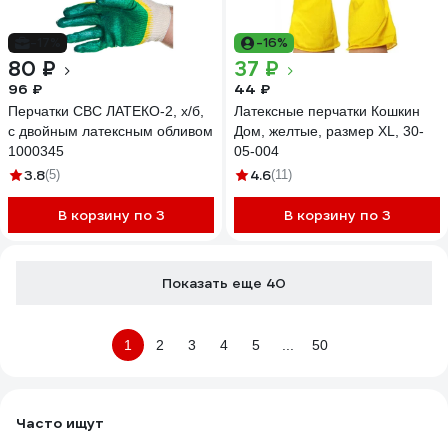
-17%
-16%
80 ₽
37 ₽
96 ₽
44 ₽
Перчатки СВС ЛАТЕКО-2, х/б,
Латексные перчатки Кошкин
с двойным латексным обливом
Дом, желтые, размер XL, 30-
1000345
05-004
3.8
4.6
(5)
(11)
В корзину по 3
В корзину по 3
Показать еще 40
1
2
3
4
5
...
50
Часто ищут