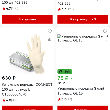
100 шт. 402-796
402-568
4.7
(160)
4.4
(121)
В корзину
В корзину по 3
-14%
78 ₽
630 ₽
91 ₽
Латексные перчатки CONNECT
Утепленные перчатки Gigant
100 шт., размер L
15 класс, GL 15
CТ0000004670
3.8
(72)
4.6
(39)