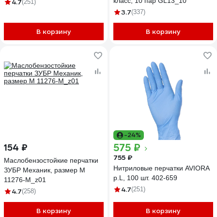
класс, 10 пар GL13_10
4.7
(251)
3.7
(337)
В корзину
В корзину
-24%
575 ₽
154 ₽
755 ₽
Маслобензостойкие перчатки
Нитриловые перчатки AVIORA
ЗУБР Механик, размер M
р.L, 100 шт. 402-659
11276-M_z01
4.7
(251)
4.7
(258)
В корзину
В корзину