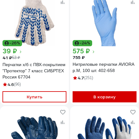
-26%
-24%
39 ₽
575 ₽
755 ₽
41 ₽
53 ₽
Нитриловые перчатки AVIORA
Перчатки х/б с ПВХ-покрытием
р.M, 100 шт. 402-658
"Протектор" 7 класс СИБРТЕХ
Россия 67704
4.7
(251)
4.6
(96)
Купить
В корзину