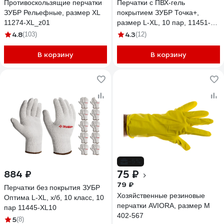
Противоскользящие перчатки
Перчатки с ПВХ-гель
ЗУБР Рельефные, размер XL
покрытием ЗУБР Точка+,
11274-XL_z01
размер L-XL, 10 пар, 11451-
K10
4.8
4.3
(103)
(12)
В корзину
В корзину
-5%
75 ₽
884 ₽
79 ₽
Перчатки без покрытия ЗУБР
Хозяйственные резиновые
Оптима L-XL, х/б, 10 класс, 10
перчатки AVIORA, размер M
пар 11445-XL10
402-567
5
(8)