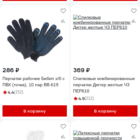
286 ₽
369 ₽
Перчатки рабочие Бибип х/б с
Спилковые комбинированные
ПВХ (точка), 10 пар BB-619
перчатки Диггер желтые ЧЗ
ПЕР610
4.4
(152)
4.9
(212)
В корзину
В корзину