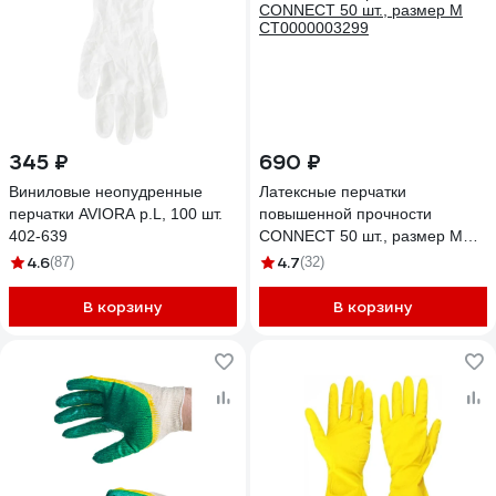
345 ₽
690 ₽
Виниловые неопудренные
Латексные перчатки
перчатки AVIORA р.L, 100 шт.
повышенной прочности
402-639
CONNECT 50 шт., размер M
CТ0000003299
4.6
4.7
(87)
(32)
В корзину
В корзину