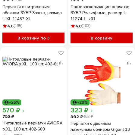
Перчатки с нитриловым
Противоскользящие перчатки
обливом ЗУБР Захват, размер
ЗУБР Рельефные, размер L
L-XL 11457-XL
11274-L_z01
4.6
4.8
(195)
(103)
В корзину по 3
В корзину
-25%
-29%
570 ₽
323 ₽
755 ₽
392 ₽
452 ₽
Нитриловые перчатки AVIORA
Перчатки с двойным
р.XL, 100 шт. 402-660
латексным обливом Gigant 13