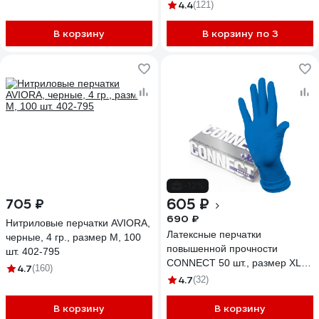
4.4
(121)
В корзину
В корзину по 3
-12%
605 ₽
705 ₽
690 ₽
Нитриловые перчатки AVIORA,
Латексные перчатки
черные, 4 гр., размер M, 100
повышенной прочности
шт. 402-795
CONNECT 50 шт., размер XL
4.7
(160)
CТ0000003301
4.7
(32)
В корзину
В корзину