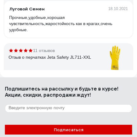
Луговой Семен
18.10.2021
Прочные,удобные,хорошая
чувствительность,жаростойкость как в крагах,очень
удобные.
11 отзывов
Отзыв о перчатках Jeta Safety JL711-XXL
покупатель
08.01.2022
Подпишитесь
на рассылку
и будьте в курсе!
Брал на свою огромную ладонь. Подошли отлично.
Акции, скидки, распродажи ждут!
Размер XXL подойдёт на ладонь шириной примерно
12см.
16 отзывов
Отзыв о перчатках Jeta Safety JS011p/M
Подписаться