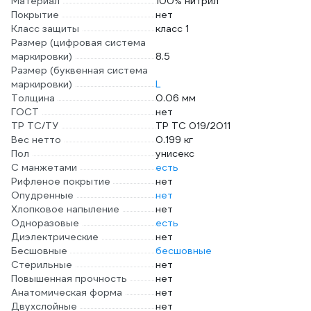
Материал
100% нитрил
Покрытие
нет
Класс защиты
класс 1
Размер (цифровая система
маркировки)
8.5
Размер (буквенная система
маркировки)
L
Толщина
0.06 мм
ГОСТ
нет
ТР ТС/ТУ
ТР ТС 019/2011
Вес нетто
0.199 кг
Пол
унисекс
С манжетами
есть
Рифленое покрытие
нет
Опудренные
нет
Хлопковое напыление
нет
Одноразовые
есть
Диэлектрические
нет
Бесшовные
бесшовные
Стерильные
нет
Повышенная прочность
нет
Анатомическая форма
нет
Двухслойные
нет