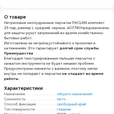
2,5х7,2 см.
Здравдез 1 л,
(уп/5
тканевая основа,
насос-дозатор
200 шт. 881180
ЗДГ-573
О товаре
Нитриловые неопудренные перчатки PACLAN комплект
25 пар, размер L средний, черные, 407780предназначены
для защиты рукот загрязнений во время хозяйственно-
бытовых работ.
Изготовлены из нитрила,устойчивого к проколам и
натяжениям. Это гарантирует
долгий срок службы.
Преимущества
Благодаря текстурированным пальцам перчаток с
захватом инструмента не будет никаких проблем.
Предусмотрены манжеты с валиком, поэтому капли
внутрь не попадают и перчатки
не спадают во время
работы.
Характеристики
Назначение
общего назначения
Сезонность
лето
Способ фиксации
свободный край
Тип поверхности
гладкая