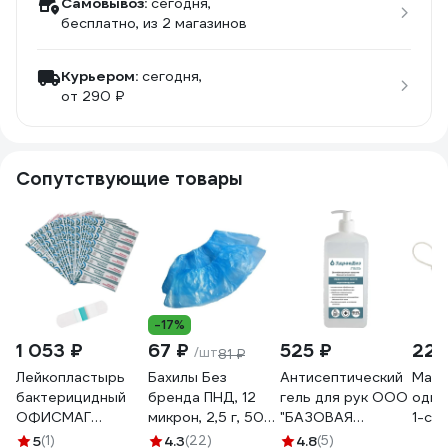
Самовывоз:
сегодня,
бесплатно
, из 2 магазинов
Курьером:
сегодня,
от 290 ₽
Сопутствующие товары
-17%
1 053 ₽
67 ₽
525 ₽
222
/шт
81 ₽
Лейкопластырь
Бахилы Без
Антисептический
Маск
бактерицидный
бренда ПНД, 12
гель для рук ООО
одно
ОФИСМАГ
микрон, 2,5 г, 50
"БАЗОВАЯ
1-сл
ВЕРОФАРМ,
пар 89551
ДЕЗИНФЕКЦИЯ"
быто
5
(1)
4.3
(22)
4.8
(5)