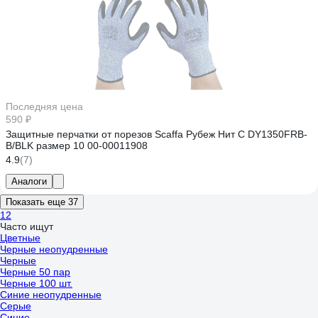
Последняя цена
590 ₽
Защитные перчатки от порезов Scaffa Рубеж Нит С DY1350FRB-
B/BLK размер 10 00-00011908
4.9
(7)
Аналоги
Показать еще 37
1
2
Часто ищут
Цветные
Черные неопудренные
Черные
Черные 50 пар
Черные 100 шт.
Синие неопудренные
Серые
Синие