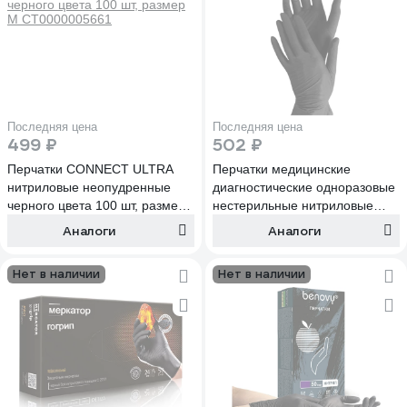
Последняя цена
Последняя цена
499 ₽
502 ₽
Перчатки CONNECT ULTRA
Перчатки медицинские
нитриловые неопудренные
диагностические одноразовые
черного цвета 100 шт, размер
нестерильные нитриловые
M CT0000005661
текстурированные на пальцах
Аналоги
Аналоги
неопудренные хлорированные
BENOVY черные, размер M,
Нет в наличии
Нет в наличии
100 шт 18 505