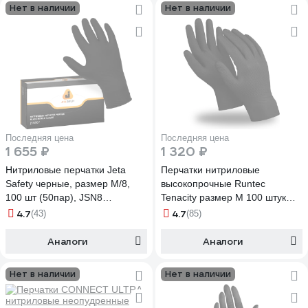
Нет в наличии
Нет в наличии
Последняя цена
Последняя цена
1 655 ₽
1 320 ₽
Нитриловые перчатки Jeta
Перчатки нитриловые
Safety черные, размер М/8,
высокопрочные Runtec
100 шт (50пар), JSN8
Tenacity размер M 100 штук
JSN808/M
RT-GLVS-M
4.7
4.7
(43)
(85)
Аналоги
Аналоги
Нет в наличии
Нет в наличии