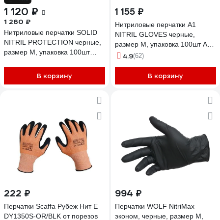
1 120 ₽
1 155 ₽
1 260 ₽
Нитриловые перчатки А1
Нитриловые перчатки SOLID
NITRIL GLOVES черные,
NITRIL PROTECTION черные,
размер M, упаковка 100шт A1-
размер M, упаковка 100шт
Gloves-M
4.9
(62)
575.02.100
В корзину
В корзину
222 ₽
994 ₽
Перчатки Scaffa Рубеж Нит Е
Перчатки WOLF NitriMax
DY1350S-OR/BLK от порезов
эконом, черные, размер M,