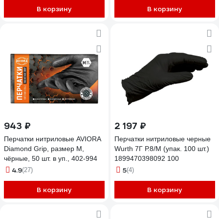
В корзину
В корзину
943 ₽
2 197 ₽
Перчатки нитриловые AVIORA
Перчатки нитриловые черные
Diamond Grip, размер M,
Wurth 7Г Р.8/M (упак. 100 шт.)
чёрные, 50 шт. в уп., 402-994
1899470398092 100
4.9
5
(27)
(4)
В корзину
В корзину