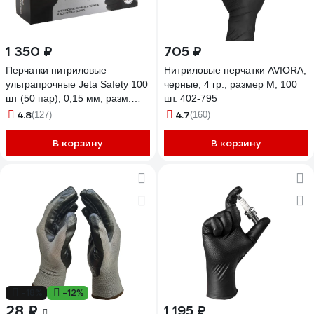
1 350 ₽
705 ₽
Перчатки нитриловые
Нитриловые перчатки AVIORA,
ультрапрочные Jeta Safety 100
черные, 4 гр., размер M, 100
шт (50 пар), 0,15 мм, разм.
шт. 402-795
8/M JSN908
4.8
4.7
(127)
(160)
В корзину
В корзину
-18%
-12%
28 ₽
1 195 ₽