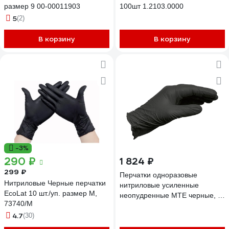
размер 9 00-00011903
100шт 1.2103.0000
5
(2)
В корзину
В корзину
-3%
290 ₽
1 824 ₽
299 ₽
Перчатки одноразовые
Нитриловые Черные перчатки
нитриловые усиленные
EcoLat 10 шт./уп. размер M,
неопудренные MTE черные, р.
73740/M
М 2899470398
4.7
(30)