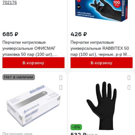
685 ₽
426 ₽
Перчатки нитриловые
Перчатки нитриловые
универсальные ОФИСМАГ
универсальные RABBITEX 50
упаковка 50 пар (100 шт),
пар (100 шт.), черные, р-р M
черные, р-р M (средний)
(средний) 702156
В корзину
В корзину
702176
Нет в наличии
-5%
532 ₽
Последняя цена