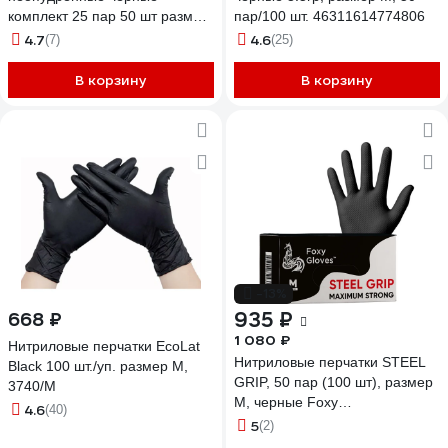
комплект 25 пар 50 шт размер
пар/100 шт. 46311614774806
M средний 407786
4.7
4.6
(7)
(25)
В корзину
В корзину
-13%
935 ₽
668 ₽
1 080 ₽
Нитриловые перчатки EcoLat
Нитриловые перчатки STEEL
Black 100 шт./уп. размер M,
GRIP, 50 пар (100 шт), размер
3740/M
M, черные Foxy
4.6
(40)
61263001009296
5
(2)