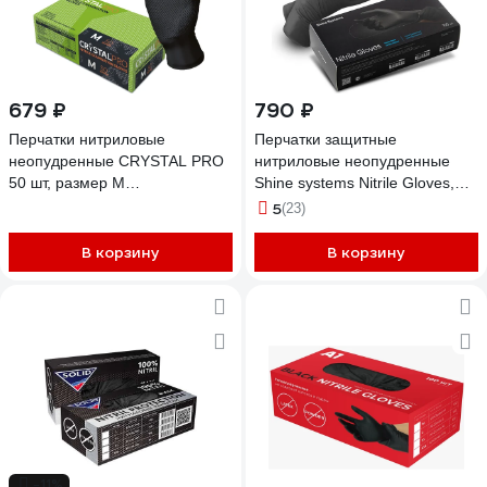
679 ₽
790 ₽
Перчатки нитриловые
Перчатки защитные
неопудренные CRYSTAL PRO
нитриловые неопудренные
50 шт, размер M
Shine systems Nitrile Gloves,
CT0000005416
размер M, черные, 100 шт (50
5
(23)
пар) SS414
В корзину
В корзину
-11%