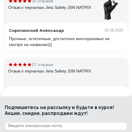
30 отзывов
Отзыв о перчатках Jeta Safety JSN NATRIX
Сорочинский Александр
16.08.2020
Прочные, эстетичные, достаточно многоразовые не
смотря на название)))
27 отзывов
Отзыв о перчатках Jeta Safety JSN NATRIX
Алексей
11.05.2020
Мне очень понравились . В сервисе 1 папа выдержала 3
Подпишитесь
на рассылку
и будьте в курсе!
дня . Очень прочные.
Акции, скидки, распродажи ждут!
18 отзывов