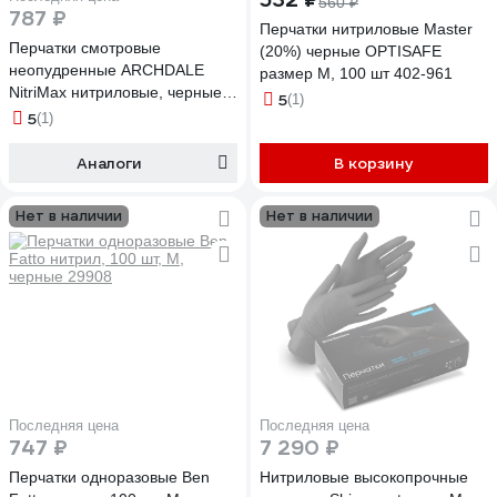
560 ₽
787 ₽
Перчатки нитриловые Master
Перчатки смотровые
(20%) черные OPTISAFE
неопудренные ARCHDALE
размер M, 100 шт 402-961
NitriMax нитриловые, черные,
5
(1)
4г, 50 пар, р.M B784M
5
(1)
Аналоги
В корзину
Нет в наличии
Нет в наличии
Последняя цена
Последняя цена
747 ₽
7 290 ₽
Перчатки одноразовые Ben
Нитриловые высокопрочные