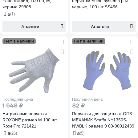
Fatto нитрил, 100 шт, M,
перчатки Shine systems р.M,
черные 29908
черные, 100 шт SS456
5
(1)
Аналоги
Аналоги
Нет в наличии
Нет в наличии
Последняя цена
Последняя цена
1 648 ₽
82 ₽
Нитриловые перчатки
Перчатки для защиты от ОПЗ
ROXONE размер М 100 шт
МЕХАНИК Scaffa NY1350S-
RoxelPro 721421
NV/BLK размер 9 00-00012439
5
5
(26)
(5)