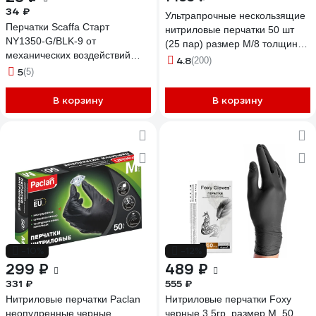
34 ₽
Ультрапрочные нескользящие
Перчатки Scaffa Старт
нитриловые перчатки 50 шт
NY1350-G/BLK-9 от
(25 пар) размер M/8 толщина
механических воздействий
0,15 мм Jeta Safety NATRIX-
4.8
(200)
размер 9 00-01018559
5
(5)
50BL-08
В корзину
В корзину
-10%
-12%
299 ₽
489 ₽
331 ₽
555 ₽
Нитриловые перчатки Paclan
Нитриловые перчатки Foxy
неопудренные черные
черные 3.5гр, размер M, 50