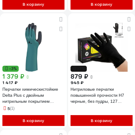
В корзину
В корзину
-3%
-7%
1 379 ₽
879 ₽
1 417 ₽
945 ₽
Перчатки химическистойкие
Нитриловые перчатки
Delta Plus с двойным
повышенной прочности H7
нитрильным покрытием
черные, без пудры, 127
CHEMSAFE VV835 размер 8
микрон, 24 см, размер M (50
5
(1)
VV835VE08
пар) 957447
В корзину
В корзину