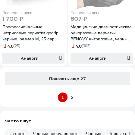
Последняя цена
Последняя цена
1 700 ₽
607 ₽
Профессиональные
Медицинские диагностические
нитриловые перчатки gogrip,
одноразовые перчатки
черные, размер М, 25 пар
BENOVY нитриловые, черные,
RP30023003_0001
р. M, 100 шт 24 547
4.8
4.8
(25)
(303)
Аналоги
Аналоги
Показать еще 27
1
2
Часто ищут
Цветные
Черные неопудренные
Черные
Черные р.L