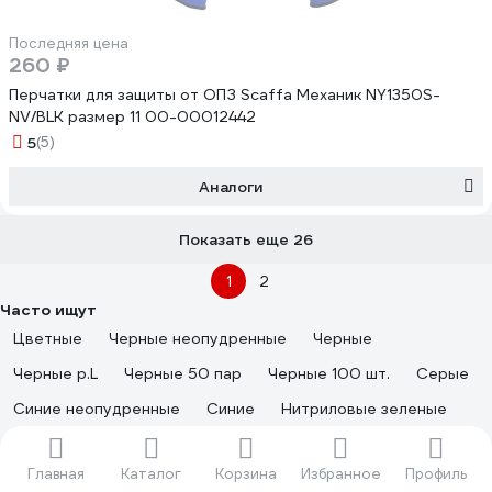
Последняя цена
260 ₽
Перчатки для защиты от ОПЗ Scaffa Механик NY1350S-
NV/BLK размер 11 00-00012442
5
(5)
Аналоги
Показать еще 26
1
2
Часто ищут
Цветные
Черные неопудренные
Черные
Черные р.L
Черные 50 пар
Черные 100 шт.
Серые
Синие неопудренные
Синие
Нитриловые зеленые
Голубые
Голубые
Голубые неопудренные
Главная
Каталог
Корзина
Избранное
Профиль
Голубые 50 пар
Синие р.L
Р.М черные
Оранжевые