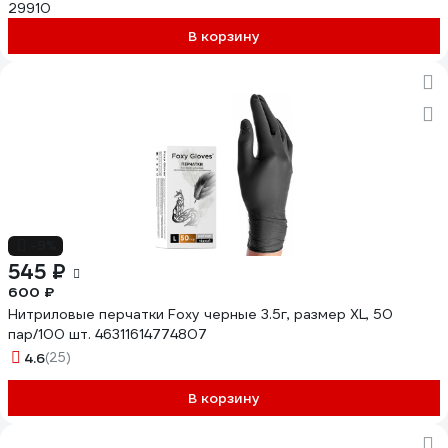
29910
В корзину
-9%
545 ₽
600 ₽
Нитриловые перчатки Foxy черные 3.5г, размер ХL, 50
пар/100 шт. 46311614774807
4.6
(25)
В корзину