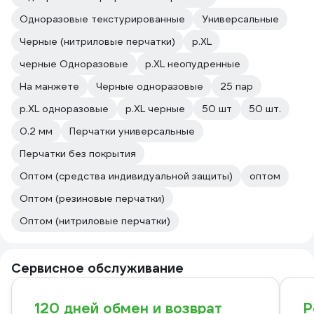
Одноразовые текстурированные
Универсальные
Черные (нитриловые перчатки)
р.XL
черные Одноразовые
р.XL неопудренные
На манжете
Черные одноразовые
25 пар
р.XL одноразовые
р.XL черные
50 шт
50 шт.
0.2 мм
Перчатки универсальные
Перчатки без покрытия
Оптом (средства индивидуальной защиты)
оптом
Оптом (резиновые перчатки)
Оптом (нитриловые перчатки)
Сервисное обслуживание
120 дней обмен и возврат
Р