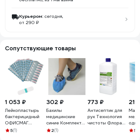
Курьером:
сегодня,
от 290 ₽
Сопутствующие товары
1 053 ₽
302 ₽
773 ₽
211 
Лейкопластырь
Бахилы
Антисептик для
Маск
бактерицидный
медицинские
рук Технология
меди
ОФИСМАГ
синие Комплект
чистоты Флора
одно
ВЕРОФАРМ,
100 штук (50 пар),
септ с дозатором
ОФИ
5
(1)
2
(1)
5
(1
2,5х7,2 см.
4,5 г, Пнд,
на спиртовой
50шт