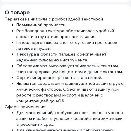
тканевая основа,
ЧИСТОВЬЕ
основе,
голу
200 шт. 881180
631067 603-385
обеззараживание
мель
О товаре
перчаток 1 л 131.1
630
Перчатки из нитрила с ромбовидной текстурой
Повышенной прочности.
Ромбовидная текстура обеспечивает удобный
захват и отсутствие проскальзывания.
Гипоаллергенные за счет отсутствия протеинов
латекса и пудры.
Текстура в области пальцев обеспечивает
надежную фиксацию инструмента.
Обеспечивают высокую устойчивость к спиртам,
спиртосодержащим веществам и дезинфектантам.
Сертифицированы для контакта с пищей.
Являются средством индивидуальной защиты рук от
химических факторов. Обеспечивают защиту при
работе с растворами кислот и щелочей с
концентрацией до 40%.
Сферы применения:
Для манипуляций, требующих повышенного уровня
защиты и работ в условиях воздействия химически
агрессивных сред
Для клинико-диагностических и лабораторных