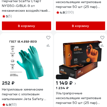
Перчатки Scaffa Старт
нескользящие нитриловые
NY1350-G/BLK-9 от
перчатки 50 шт (25 пар)
механических воздействий
размер M/8 толщина 0,15 мм
4.8
(200)
размер 9 00-01018559
5
(5)
Jeta Safety NATRIX-50BL-
08
В корзину
В корзину
-7%
1 149 ₽
252 ₽
1 234 ₽
Нитриловые химические
Ультрапрочные
перчатки с хлопковым
нескользящие нитриловые
напылением Jeta Safety
перчатки 50 шт (25 пар)
толщ.0,42 мм, р.8/М, JN-711-
4.9
(63)