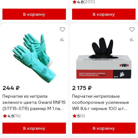
размер L/9 толщина 0,15 мм
M
4.8
(200)
Jeta Safety 050NATRIX-OR-
09-L
В корзину
В корзину
244 ₽
2 175 ₽
Перчатки из нитрила
Перчатки нитриловые
зеленого цвета Gward RNF15
особопрочные усиленные
(STF15-STR) размер M 1 пара
WR 8,4 г черные 100 шт
в индивидуальной упаковке
(размер 10/XL) Wurth
4.9
(14)
5
(4)
арт STF15-STR/M1
1899470400092 100
В корзину
В корзину