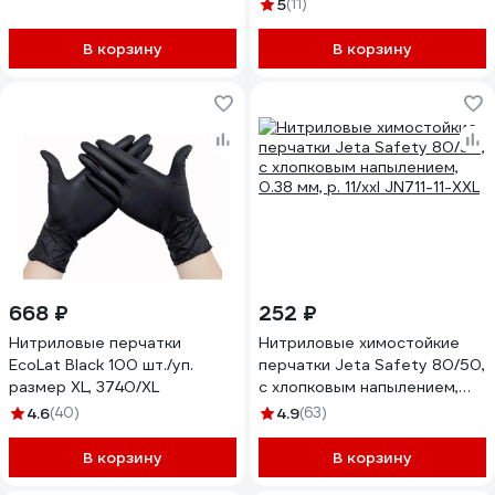
размер 9 00-01017722
5
(11)
В корзину
В корзину
668 ₽
252 ₽
Нитриловые перчатки
Нитриловые химостойкие
EcoLat Black 100 шт./уп.
перчатки Jeta Safety 80/50,
размер XL, 3740/XL
с хлопковым напылением,
0.38 мм, р. 11/xxl JN711-11-XXL
4.6
(40)
4.9
(63)
В корзину
В корзину