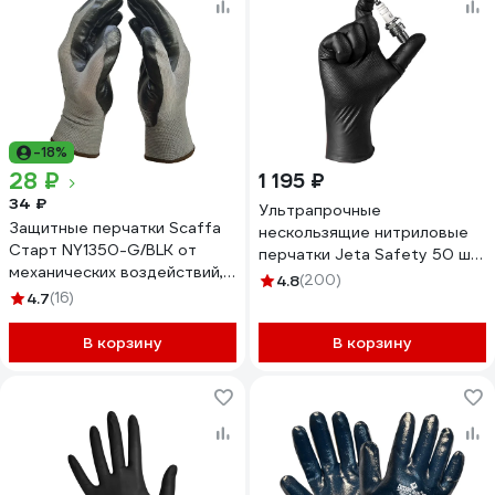
-18%
28 ₽
1 195 ₽
34 ₽
Ультрапрочные
Защитные перчатки Scaffa
нескользящие нитриловые
Старт NY1350-G/BLK от
перчатки Jeta Safety 50 шт
механических воздействий,
(25 пар), р.XL/10, длина 240
4.8
(200)
размер 10 00-01018560
4.7
(16)
мм, толщ.0,22 мм NATRIX-
50BL-10
В корзину
В корзину