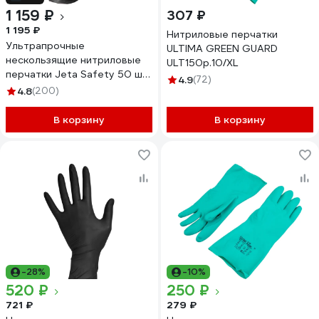
1 159 ₽
307 ₽
1 195 ₽
Нитриловые перчатки
Ультрапрочные
ULTIMA GREEN GUARD
нескользящие нитриловые
ULT150р.10/XL
перчатки Jeta Safety 50 шт
4.9
(72)
(25 пар), разм.XXL/11, 240 мм,
4.8
(200)
0,22мм NATRIX-50BL-11
В корзину
В корзину
-28%
-10%
520 ₽
250 ₽
721 ₽
279 ₽