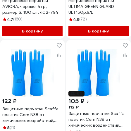
Нитриловые перчатки
Нитриловые перчатки
AVIORA, черные, 4 гр.,
ULTIMA GREEN GUARD
размер S, 100 шт. 402-794
ULT150р.9/L
4.7
(160)
4.9
(72)
В корзину
В корзину
-6%
105 ₽
122 ₽
112 ₽
Защитные перчатки Scaffa
Защитные перчатки Scaffa
практик Cem N38 от
практик Cem N38 от
химических воздействий,
химических воздействий,
размер 10 00-01017723
5
(11)