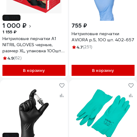
-13%
1 000 ₽
755 ₽
1 155 ₽
Нитриловые перчатки
Нитриловые перчатки А1
AVIORA р.S, 100 шт. 402-657
NITRIL GLOVES черные,
4.7
(251)
размер XL, упаковка 100шт
A1-Gloves-XL
4.9
(62)
В корзину
В корзину
-3%