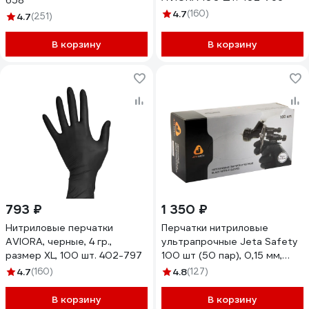
658
4.7
(160)
4.7
(251)
В корзину
В корзину
793 ₽
1 350 ₽
Нитриловые перчатки
Перчатки нитриловые
AVIORA, черные, 4 гр.,
ультрапрочные Jeta Safety
размер XL, 100 шт. 402-797
100 шт (50 пар), 0,15 мм,
разм. 8/M JSN908
4.7
(160)
4.8
(127)
В корзину
В корзину