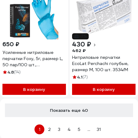
-7%
430 ₽
650 ₽
462 ₽
Усиленные нитриловые
Нитриловые перчатки
перчатки Foxy, 5г, размер L,
EcoLat Perchachi голубые,
50 пар/100 шт.,
размер M, 100 шт. 3534/M
46311614774801
4.8
(14)
4.1
(7)
В корзину
В корзину
Показать еще 40
1
2
3
4
5
...
31