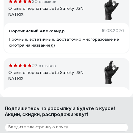
30 отзывов
Отзыв о перчатках Jeta Safety JSN
NATRIX
Сорочинский Александр
16.08.2020
Прочные, эстетичные, достаточно многоразовые не
смотря на название)))
27 отзывов
Отзыв о перчатках Jeta Safety JSN
NATRIX
Алексей
11.05.2020
Мне очень понравились . В сервисе 1 папа выдержала
Подпишитесь
на рассылку
и будьте в курсе!
3 дня . Очень прочные.
Акции, скидки, распродажи ждут!
18 отзывов