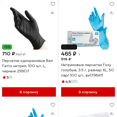
-5%
-10%
465 ₽
710 ₽
747 ₽
519 ₽
Перчатки одноразовые Ben
Нитриловые перчатки Foxy
Fatto нитрил, 100 шт, L,
голубые, 3.5 г, размер ХL, 50
черные 29907
пар/ 100 шт., ви1796411
5
(1)
4.6
(25)
В корзину
В корзину