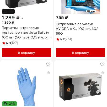
-5%
1 289 ₽
755 ₽
1 350 ₽
Нитриловые перчатки
Перчатки нитриловые
AVIORA р.XL, 100 шт. 402-
ультрапрочные Jeta Safety
660
100 шт (50 пар), 0,15 мм, р.
4.7
(251)
10/XL JSN910
4.8
(127)
В корзину
В корзину
-24%