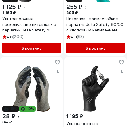
1 125 ₽
255 ₽
1 195 ₽
265 ₽
Ультрапрочные
Нитриловые химостойкие
нескользящие нитриловые
перчатки Jeta Safety 80/50,
перчатки Jeta Safety 50 шт
с хлопковым напылением,
(25 пар), р.L/9, 240 мм,
0.38 мм, р. 9/l JN711-09-L
4.8
(200)
4.9
(63)
0,22мм, NATRIX-50BL-09
В корзину
В корзину
-18%
-12%
28 ₽
1 195 ₽
34 ₽
Ультрапрочные