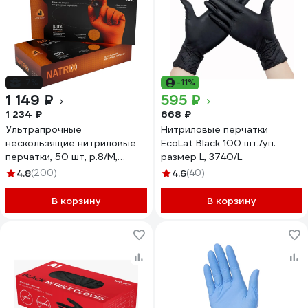
-7%
-11%
1 149 ₽
595 ₽
1 234 ₽
668 ₽
Ультрапрочные
Нитриловые перчатки
нескользящие нитриловые
EcoLat Black 100 шт./уп.
перчатки, 50 шт, р.8/M,
размер L, 3740/L
0,15мм Jeta Safety
4.8
(200)
4.6
(40)
050NATRIX-OR-08-M
В корзину
В корзину