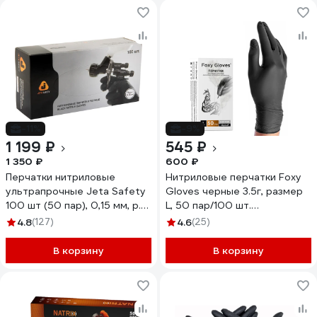
-11%
-9%
1 199 ₽
545 ₽
1 350 ₽
600 ₽
Перчатки нитриловые
Нитриловые перчатки Foxy
ультрапрочные Jeta Safety
Gloves черные 3.5г, размер
100 шт (50 пар), 0,15 мм, р.
L, 50 пар/100 шт.
7/S JSN907
46311614774789
4.8
(127)
4.6
(25)
В корзину
В корзину