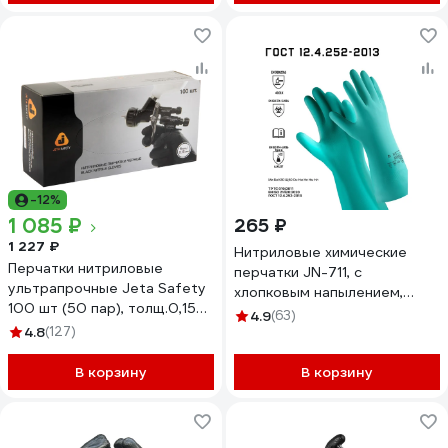
-12%
1 085 ₽
265 ₽
1 227 ₽
Нитриловые химические
Перчатки нитриловые
перчатки JN-711, с
ультрапрочные Jeta Safety
хлопковым напылением,
100 шт (50 пар), толщ.0,15
толщина 0,38 мм, размер
4.9
(63)
мм, разм.11/XXL JSN911
4.8
(127)
10/XL Jeta Safety JN-711-XL
В корзину
В корзину