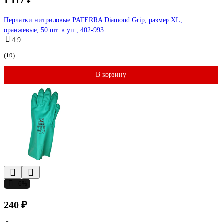
1 117 ₽
Перчатки нитриловые PATERRA Diamond Grip, размер XL,
оранжевые, 50 шт. в уп., 402-993
4.9
(19)
В корзину
-6%
240 ₽