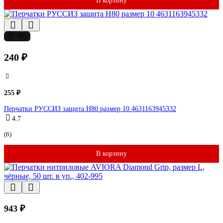
В корзину
-6%
240 ₽
255 ₽
Перчатки РУССИЗ защита Н80 размер 10 4631163945332
4.7
(6)
В корзину
943 ₽