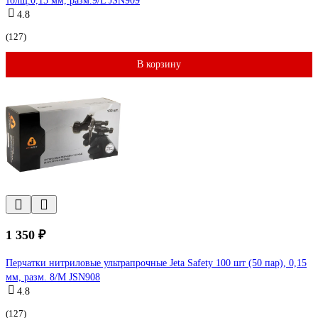
толщ.0,15 мм, разм.9/L JSN909
4.8
(127)
В корзину
1 350 ₽
Перчатки нитриловые ультрапрочные Jeta Safety 100 шт (50 пар), 0,15
мм, разм. 8/M JSN908
4.8
(127)