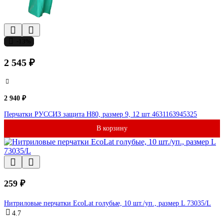
-13%
2 545 ₽
2 940 ₽
Перчатки РУССИЗ защита Н80, размер 9, 12 шт 4631163945325
В корзину
259 ₽
Нитриловые перчатки EcoLat голубые, 10 шт./уп., размер L 73035/L
4.7