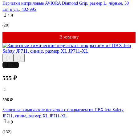
Перчатки нитриловые AVIORA Diamond Grip, размер L, чёрные, 50
шт. в уп., 402-995
4.9
(28)
В корзину
-7%
555 ₽
596 ₽
Защитные химические перчатки с покрытием из ПВХ Jeta Safety
JP711, синие, размер XL JP711-XL
4.9
(132)