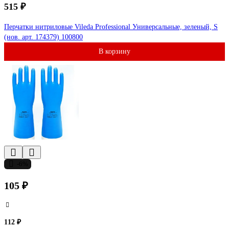
515 ₽
Перчатки нитриловые Vileda Professional Универсальные, зеленый, S
(нов. арт. 174379) 100800
В корзину
-6%
105 ₽
112 ₽