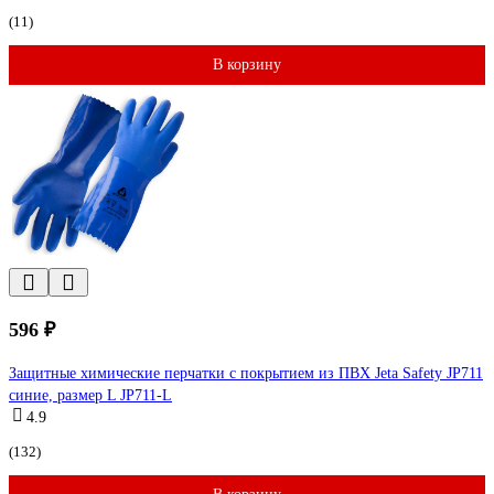
(11)
В корзину
596 ₽
Защитные химические перчатки с покрытием из ПВХ Jeta Safety JP711
синие, размер L JP711-L
4.9
(132)