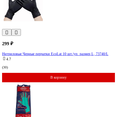
299 ₽
Нитриловые Черные перчатки EcoLat 10 шт./уп. размер L, 73740/L
4.7
(30)
В корзину