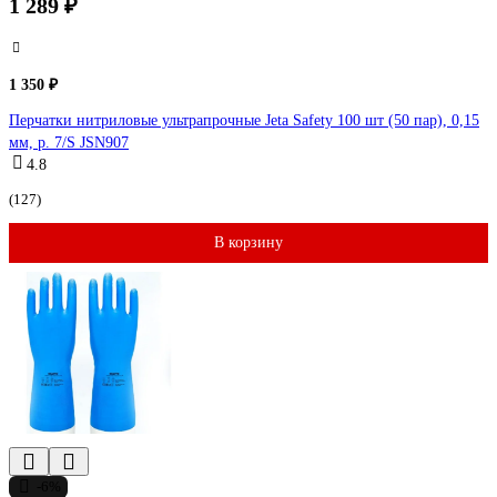
1 289 ₽
1 350 ₽
Перчатки нитриловые ультрапрочные Jeta Safety 100 шт (50 пар), 0,15
мм, р. 7/S JSN907
4.8
(127)
В корзину
-6%