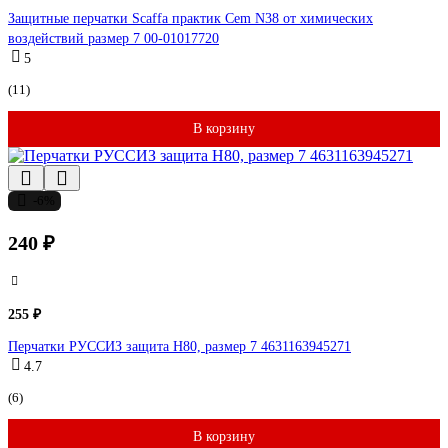
Защитные перчатки Scaffa практик Cem N38 от химических
воздействий размер 7 00-01017720
5
(11)
В корзину
-6%
240 ₽
255 ₽
Перчатки РУССИЗ защита Н80, размер 7 4631163945271
4.7
(6)
В корзину