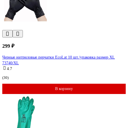
299 ₽
Черные нитриловые перчатки EcoLat 10 шт./упаковка размер XL
73740/XL
4.7
(30)
В корзину