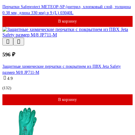
Перчатки Safeprotect МЕТЕОР-SP (нитрил, хлопковый слой, толщина
0.38 мм, длина 330 мм) р 9 (L) 03040L
В корзину
596 ₽
Защитные химические перчатки с покрытием из ПВХ Jeta Safety
размер M/8 JP711-M
4.9
(132)
В корзину