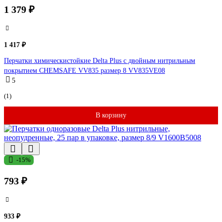
1 379 ₽
1 417 ₽
Перчатки химическистойкие Delta Plus с двойным нитрильным
покрытием CHEMSAFE VV835 размер 8 VV835VE08
5
(1)
В корзину
-15%
793 ₽
933 ₽