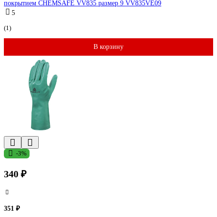
покрытием CHEMSAFE VV835 размер 9 VV835VE09
5
(1)
В корзину
-3%
340 ₽
351 ₽