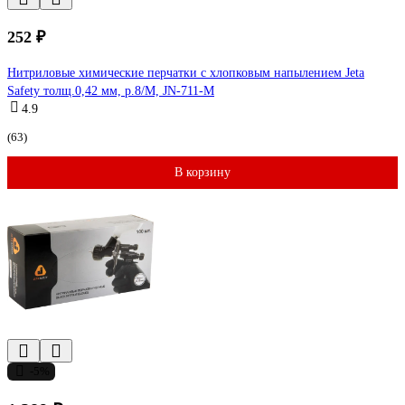
252 ₽
Нитриловые химические перчатки с хлопковым напылением Jeta
Safety толщ.0,42 мм, р.8/М, JN-711-M
4.9
(63)
В корзину
-5%