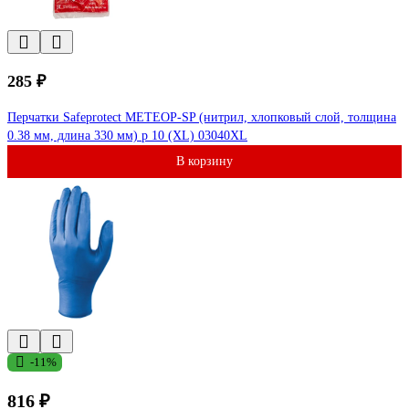
285 ₽
Перчатки Safeprotect МЕТЕОР-SP (нитрил, хлопковый слой, толщина
0.38 мм, длина 330 мм) р 10 (XL) 03040XL
В корзину
-11%
816 ₽