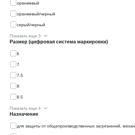
оранжевый
оранжевый/черный
серый/черный
Показать еще 3
Размер (цифровая система маркировки)
6
7
7.5
8
8.5
Показать еще 4
Назначение
для защиты от общепроизводственных загрязнений, механи