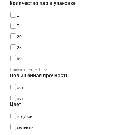
Количество пар в упаковке
1
5
20
25
50
Показать еще 1
Повышенная прочность
есть
нет
Цвет
голубой
зеленый