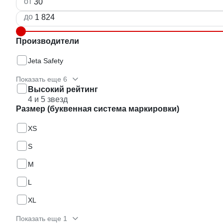
от
до
Производители
Jeta Safety
Показать еще 6
Высокий рейтинг
4 и 5 звезд
Размер (буквенная система маркировки)
XS
S
M
L
XL
Показать еще 1