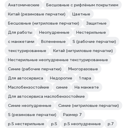
Анатомические
Бесшовные с рифлёным покрытием
Китай (резиновые перчатки)
Цветные
Бесшовные (нитриловые перчатки)
Защитные
Для работы
Неопудренные
Нестерильные
с манжетами
Вспененные
S (рабочие перчатки)
текстурированные
Китай (нитриловые перчатки)
Нестерильные неопудренные текстурированные
Синие (рабочие перчатки)
Многоразовые
Для автосервиса
Недорогие
1 пара
Маслобензостойкие
синие
На манжете
Для автосервиса маслобензостойкие
Синие неопудренные
Синие (нитриловые перчатки)
S (резиновые перчатки)
Размер 7
р.S нестерильные
р.S
р.S неопудренные
р.7