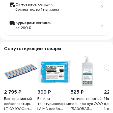
Самовывоз:
сегодня,
бесплатно
, из 1 магазина
Курьером:
сегодня,
от 290 ₽
Сопутствующие товары
2 795 ₽
399 ₽
525 ₽
222
Бактерицидный
Бахилы
Антисептический
Маск
лейкопластырь
текстурированные
гель для рук ООО
одно
LEIKO 1000шт
LAIMA особо
"БАЗОВАЯ
1-сл