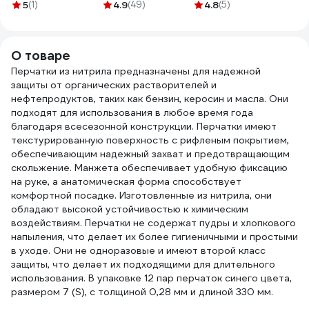
1,9х7,2 см на
прочные 40x15см,
ДЕЗИНФЕКЦИЯ"
быто
5
(1)
4.9
(49)
4.8
(5)
полимерной
100шт (50пар)
Здравдез 1 л,
(уп/5
основе телесного
90мкм, 6г, EXPERT,
насос-дозатор
цвета 213575
631408
ЗДГ-573
О товаре
630249
Перчатки из нитрила предназначены для надежной
защиты от органических растворителей и
нефтепродуктов, таких как бензин, керосин и масла. Они
подходят для использования в любое время года
благодаря всесезонной конструкции. Перчатки имеют
текстурированную поверхность с рифленым покрытием,
обеспечивающим надежный захват и предотвращающим
скольжение. Манжета обеспечивает удобную фиксацию
на руке, а анатомическая форма способствует
комфортной посадке. Изготовленные из нитрила, они
обладают высокой устойчивостью к химическим
воздействиям. Перчатки не содержат пудры и хлопкового
напыления, что делает их более гигиеничными и простыми
в уходе. Они не одноразовые и имеют второй класс
защиты, что делает их подходящими для длительного
использования. В упаковке 12 пар перчаток синего цвета,
размером 7 (S), с толщиной 0,28 мм и длиной 330 мм.