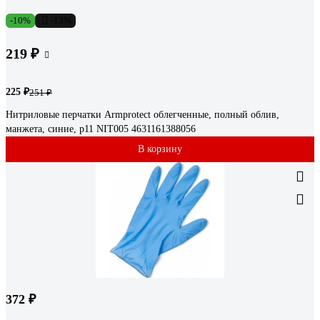
-10%
-13%
219 ₽
225 ₽
251 ₽
Нитриловые перчатки Armprotect облегченные, полный облив,
манжета, синие, р11 NIT005 4631161388056
В корзину
372 ₽