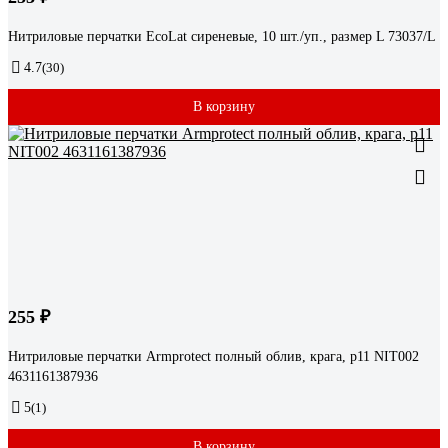
Нитриловые перчатки EcoLat сиреневые, 10 шт./уп., размер L 73037/L
4.7
(30)
В корзину
255 ₽
Нитриловые перчатки Armprotect полный облив, крага, р11 NIT002
4631161387936
5
(1)
В корзину