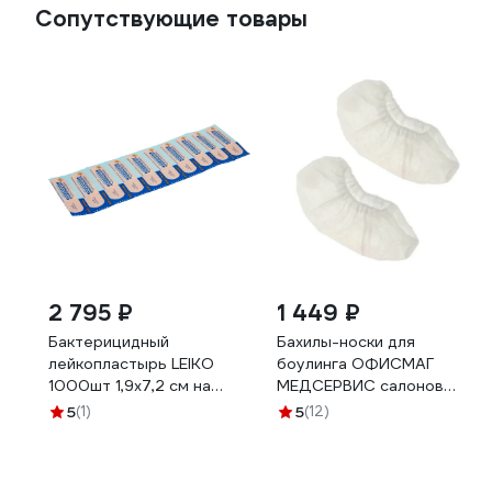
Сопутствующие товары
2 795 ₽
1 449 ₽
Бактерицидный
Бахилы-носки для
лейкопластырь LEIKO
боулинга ОФИСМАГ
1000шт 1,9х7,2 см на
МЕДСЕРВИС салонов
полимерной основе
красоты и медицины, 500
5
(1)
5
(12)
телесного цвета 213575
пар, ш/к 56515 631644
630249