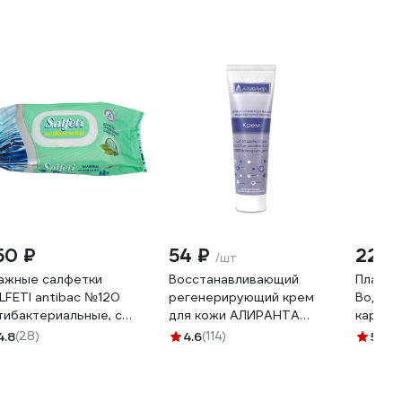
50 ₽
54 ₽
229 
/шт
ажные салфетки
Восстанавливающий
Пласты
LFETI antibac №120
регенерирующий крем
Водост
тибактериальные, с
для кожи АЛИРАНТА
картон
апаном 30646
100мл 10001
шт. 114
4.8
(28)
4.6
(114)
5
(1)