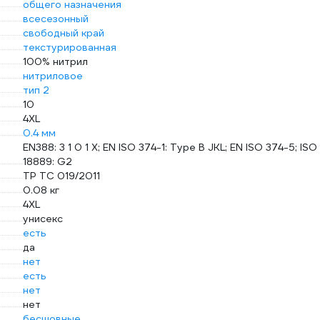
общего назначения
всесезонный
свободный край
текстурированная
100% нитрил
нитриловое
тип 2
10
4XL
0.4 мм
EN388: 3 1 0 1 X; EN ISO 374-1: Type B JKL; EN ISO 374-5; ISO
18889: G2
ТР ТС 019/2011
0.08 кг
4XL
унисекс
есть
да
нет
есть
нет
нет
бесшовные