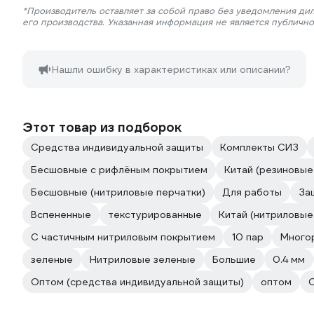
*Производитель оставляет за собой право без уведомления ди
его производства. Указанная информация не является публичн
Нашли ошибку в характеристиках или описании?
Этот товар из подборок
Средства индивидуальной защиты
Комплекты СИЗ
Бесшовные с рифлёным покрытием
Китай (резиновые
Бесшовные (нитриловые перчатки)
Для работы
За
Вспененные
текстурированные
Китай (нитриловые
С частичным нитриловым покрытием
10 пар
Много
зеленые
Нитриловые зеленые
Большие
0.4 мм
Оптом (средства индивидуальной защиты)
оптом
О