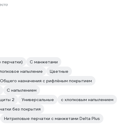
есто
 перчатки)
С манжетами
лопковое напыление
Цветные
Общего назначения с рифлёным покрытием
С напылением
ащиты 2
Универсальные
с хлопковым напылением
чатки без покрытия
Нитриловые перчатки с манжетами Delta Plus