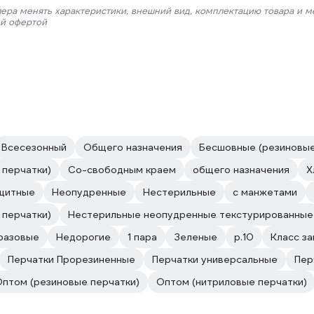
лера менять характеристики, внешний вид, комплектацию товара и м
ой офертой
Всесезонный
Общего назначения
Бесшовные (резиновые
 перчатки)
Со-свободным краем
общего назначения
Х
щитные
Неопудренные
Нестерильные
с манжетами
 перчатки)
Нестерильные неопудренные текстурированные
разовые
Недорогие
1 пара
Зеленые
р.10
Класс з
Перчатки Прорезиненные
Перчатки универсальные
Пер
птом (резиновые перчатки)
Оптом (нитриловые перчатки)