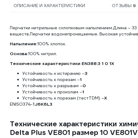
ОПИСАНИЕ И ХАРАКТЕРИСТИКИ
ОТЗЫВЫ
9
Перчатки нитрильные схлопковым напылением.Длина – 33 с
веществ.Перчатки водонепроницаемые. Высокая устойчиво
Напыление:
100% хлопок.
Основа:
100% нитрил.
Технические характеристики EN388:3 1 0 1X
Устойчивость к истиранию –
3
Устойчивость к порезам –
1
Устойчивость к разрывам –
0
Устойчивость к проколам –
1
Устойчивость к порезам (тестTDM) –
Х
ENISO374-1:
J6K6L3
Технические характеристики хими
Delta Plus VE801 размер 10 VE801