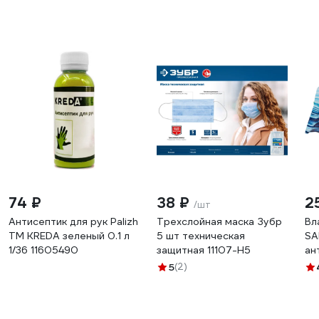
74 ₽
38 ₽
2
/шт
Антисептик для рук Palizh
Трехслойная маска Зубр
Вл
ТМ KREDA зеленый 0.1 л
5 шт техническая
SA
1/36 11605490
защитная 11107-H5
ан
кл
5
(2)