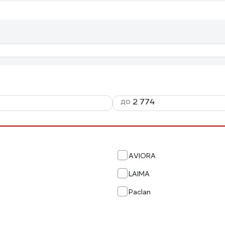
до
AVIORA
LAIMA
Paclan