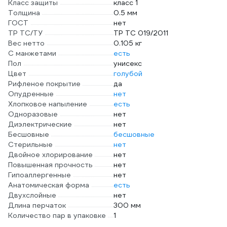
Класс защиты
класс 1
Толщина
0.5 мм
ГОСТ
нет
ТР ТС/ТУ
ТР ТС 019/2011
Вес нетто
0.105 кг
С манжетами
есть
Пол
унисекс
Цвет
голубой
Рифленое покрытие
да
Опудренные
нет
Хлопковое напыление
есть
Одноразовые
нет
Диэлектрические
нет
Бесшовные
бесшовные
Стерильные
нет
Двойное хлорирование
нет
Повышенная прочность
нет
Гипоаллергенные
нет
Анатомическая форма
есть
Двухслойные
нет
Длина перчаток
300 мм
Количество пар в упаковке
1