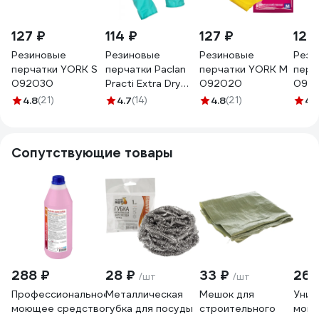
127 ₽
114 ₽
127 ₽
127
Резиновые
Резиновые
Резиновые
Рези
перчатки YORK S
перчатки Paclan
перчатки YORK M
перч
092030
Practi Extra Dry
092020
092
размер M
4.8
(21)
4.7
(14)
4.8
(21)
4.
тиффани 407343
Сопутствующие товары
288 ₽
28 ₽
33 ₽
265
/шт
/шт
Профессиональное
Металлическая
Мешок для
Унив
моющее средство
губка для посуды
строительного
моющ