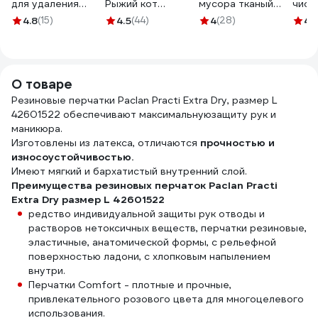
для удаления
Рыжий кот
мусора тканый
чист
ржавчины и
спираль, вес 12 гр,
полипропиленовый
сред
4.8
(15)
4.5
(44)
4
(28)
4.
минеральных
1 шт 310568
(90х50 см) РОС
Spray
отложений
11903
PROS
СпецСинтез
"Клин-Оксайд" 1л
О товаре
МС3544
Резиновые перчатки Paclan Practi Extra Dry, размер L
42601522 обеспечивают максимальнуюзащиту рук и
маникюра.
Изготовлены из латекса, отличаются
прочностью и
износоустойчивостью.
Имеют мягкий и бархатистый внутренний слой.
Преимущества резиновых перчаток Paclan Practi
Extra Dry размер L 42601522
редство индивидуальной защиты рук отводы и
растворов нетоксичных веществ, перчатки резиновые,
эластичные, анатомической формы, с рельефной
поверхностью ладони, с хлопковым напылением
внутри.
Перчатки Comfort - плотные и прочные,
привлекательного розового цвета для многоцелевого
использования.