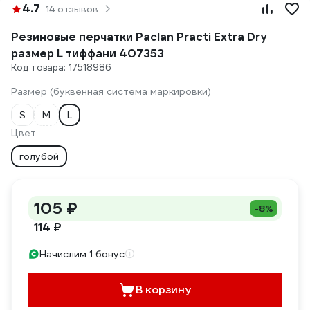
4.7
14 отзывов
Резиновые перчатки Paclan Practi Extra Dry
размер L тиффани 407353
Код товара: 17518986
Размер (буквенная система маркировки)
S
M
L
Цвет
голубой
105 ₽
-8%
114 ₽
Начислим 1 бонус
В корзину