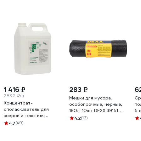
1 416 ₽
283 ₽
6
283.2 ₽/л
Мешки для мусора,
Ср
Концентрат-
особопрочные, черные,
по
ополаскиватель для
180л, 10шт DEXX 39151-
5 
ковров и текстиля
180
4.2
(17)
МАСТЕРХИМ
4.7
(49)
КИСЛОТНЫЙ
ОПОЛАСКИВАТЕЛЬ 5 кг
045КБп5