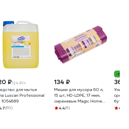
-8%
20 ₽
134 ₽
369 
124 ₽/л
едство для мытья
Мешки для мусора 60 л,
Универ
ла Luscan Professional
15 шт, HD-LDPE, 17 мкм,
средст
л 1054689
сиреневые Magic Home
бутылк
ANTELLA 28304
4.7
(60)
4.4
(8)
4.9
(1