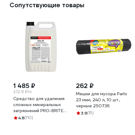
Сопутствующие товары
1 485 ₽
262 ₽
212.9 ₽/л
Мешки для мусора Parlo
Средство для удаления
23 мкм, 240 л, 10 шт.,
сложных минеральных
черные 250736
загрязнений PRO-BRITE
3.9
(15)
ALFA-19 5 л 013-5
4.8
(110)