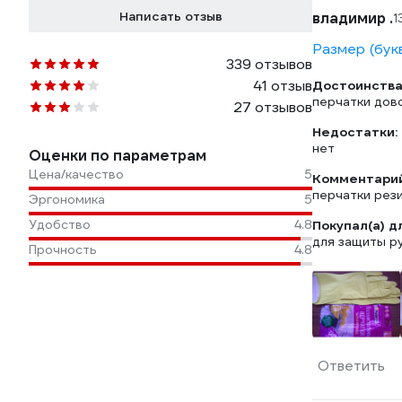
Написать отзыв
владимир .
1
Размер (бук
339 отзывов
41 отзыв
Достоинства
перчатки дов
27 отзывов
Недостатки:
нет
Оценки по параметрам
Цена/качество
5
Комментарий
перчатки рез
Эргономика
5
Удобство
4.8
Покупал(а) д
для защиты р
Прочность
4.8
Ответить