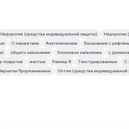
Недорогие (средства индивидуальной защиты)
Недорогие (
ые
С манжетами
Анатомические
Бесшовные с рифлён
и)
общего назначения
Хлопковое напыление
L (резино
е покрытие
желтые
Размер 8
Текстурированные
С 
Перчатки Прорезиненные
Оптом (средства индивидуальной 