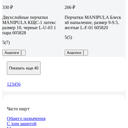
330 ₽
266 ₽
Двухслойные перчатки
Перчатки MANIPULA Блеск
MANIPULA КЩС-1 латекс
хб напыление, размер 9-9.5,
размер 10, черные L-U-03 1
желтые L-F-01 605820
пара 605828
5
(5)
5
(7)
Аналоги
Аналоги
Показать еще 40
1
2
3
4
5
6
Часто ищут
Общего назначения
С хим защитой