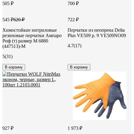
505 ₽
700 ₽
545 ₽
722 ₽
620 ₽
Химостойкие нитриловые
Перчатки из неопрена Delta
резиновые перчатки Ампаро
Plus VE509 р. 9 VE509NO09
Риф (т) размер M 6880
4.7
(17)
(447513)-M
5
(31)
В корзину
В корзину
927 ₽
1 973 ₽