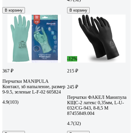
В корзину
В корзину
-12%
367 ₽
215 ₽
Перчатки MANIPULA
Контакт, хб напыление, размер
245 ₽
9-9.5, зеленые L-F-02 605824
Перчатки ФАКЕЛ Манипула
4.9
(103)
КЩС-2 латекс 0,35мм, L-U-
032/CG-943, 8-8,5 M
87455849.004
4.7
(32)