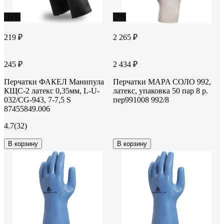
-11%
-7%
219 ₽
2 265 ₽
245 ₽
2 434 ₽
Перчатки ФАКЕЛ Манипула
Перчатки MAPA СОЛО 992,
КЩС-2 латекс 0,35мм, L-U-
латекс, упаковка 50 пар 8 р.
032/CG-943, 7-7,5 S
пер991008 992/8
87455849.006
4.7
(32)
В корзину
В корзину