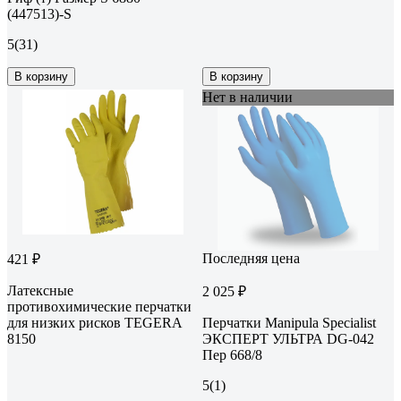
(447513)-S
5
(31)
В корзину
В корзину
Нет в наличии
Последняя цена
421 ₽
Латексные
2 025 ₽
противохимические перчатки
для низких рисков TEGERA
Перчатки Manipula Specialist
8150
ЭКСПЕРТ УЛЬТРА DG-042
Пер 668/8
5
(1)