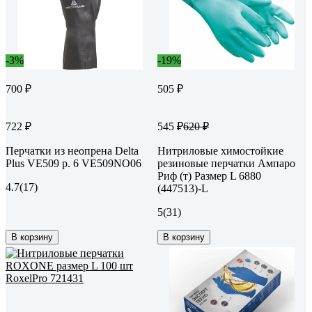
-3%
-19%
700 ₽
505 ₽
722 ₽
545 ₽
620 ₽
Перчатки из неопрена Delta
Нитриловые химостойкие
Plus VE509 р. 6 VE509NO06
резиновые перчатки Ампаро
Риф (т) Размер L 6880
4.7
(17)
(447513)-L
5
(31)
В корзину
В корзину