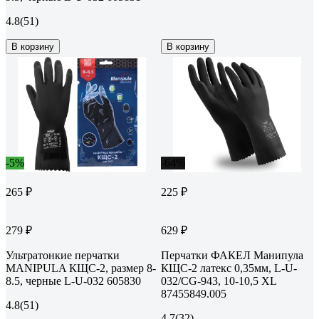
4.8
(51)
В корзину
В корзину
-5%
-64%
265 ₽
225 ₽
279 ₽
629 ₽
Ультратонкие перчатки
Перчатки ФАКЕЛ Манипула
MANIPULA КЩС-2, размер 8-
КЩС-2 латекс 0,35мм, L-U-
8.5, черные L-U-032 605830
032/CG-943, 10-10,5 XL
87455849.005
4.8
(51)
4.7
(32)