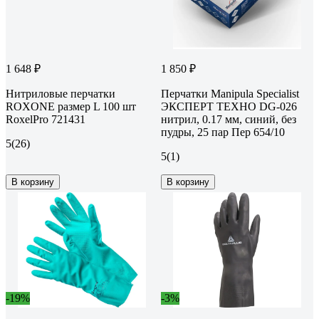
1 648 ₽
1 850 ₽
Нитриловые перчатки
Перчатки Manipula Specialist
ROXONE размер L 100 шт
ЭКСПЕРТ ТЕХНО DG-026
RoxelPro 721431
нитрил, 0.17 мм, синий, без
пудры, 25 пар Пер 654/10
5
(26)
5
(1)
В корзину
В корзину
-19%
-3%