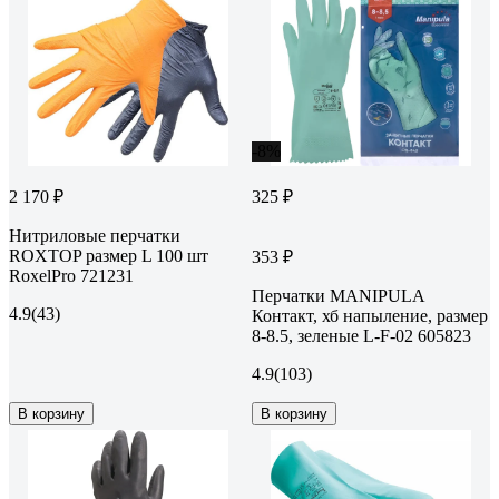
-8%
2 170 ₽
325 ₽
Нитриловые перчатки
ROXTOP размер L 100 шт
353 ₽
RoxelPro 721231
Перчатки MANIPULA
4.9
(43)
Контакт, хб напыление, размер
8-8.5, зеленые L-F-02 605823
4.9
(103)
В корзину
В корзину