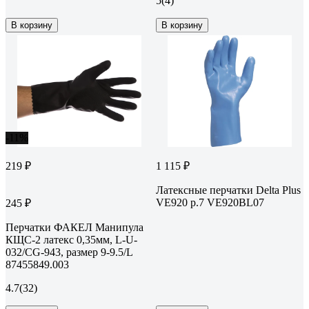
5
(4)
В корзину
В корзину
-11%
219 ₽
1 115 ₽
Латексные перчатки Delta Plus
VE920 р.7 VE920BL07
245 ₽
Перчатки ФАКЕЛ Манипула
КЩС-2 латекс 0,35мм, L-U-
032/CG-943, размер 9-9.5/L
87455849.003
4.7
(32)