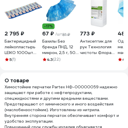
-17%
2 795 ₽
67 ₽
773 ₽
482
/шт
81 ₽
Бактерицидный
Бахилы Без
Антисептик для
Одно
лейкопластырь
бренда ПНД, 12
рук Технология
меди
LEIKO 1000шт
микрон, 2,5 г, 50
чистоты Флора
маск
1,9х7,2 см на
пар 89551
септ с дозатором
комп
5
(1)
4.3
(22)
4.
полимерной
на спиртовой
короб
основе телесного
основе,
слой
цвета 213575
обеззараживание
Смс,
О товаре
630249
перчаток 1 л 131.1
630
Химостойкие перчатки Partex НФ-00000059 надежно
защищают при работе с нефтепродуктами,
спецжидкостями и другими вредными веществами.
Предотвращают от химического и иного воздействия
(маслобензостойкие). Изготовлены из нитрила.
Внутренняя сторона перчаток обеспечивает комфорт и
удобство эксплуатации.
Повышенный срок службы изделия объясняется