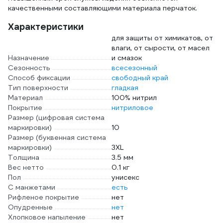
качественными составляющими материала перчаток.
Характеристики
для защиты от химикатов, от
влаги, от сырости, от масел
Назначение
и смазок
Сезонность
всесезонный
Способ фиксации
свободный край
Тип поверхности
гладкая
Материал
100% нитрил
Покрытие
нитриловое
Размер (цифровая система
маркировки)
10
Размер (буквенная система
маркировки)
3XL
Толщина
3.5 мм
Вес нетто
0.1 кг
Пол
унисекс
С манжетами
есть
Рифленое покрытие
нет
Опудренные
нет
Хлопковое напыление
нет