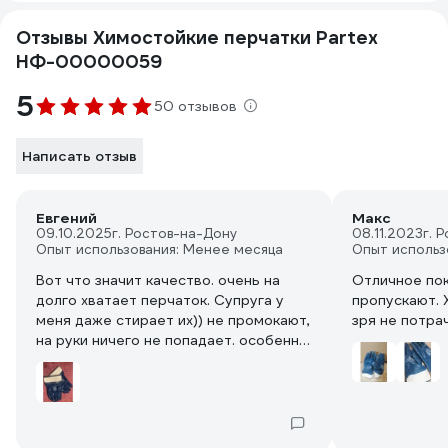
Отзывы Химостойкие перчатки Partex
НФ-00000059
5
50 отзывов
Написать отзыв
Евгений
Макс
09.10.2025
г. Ростов-на-Дону
08.11.2023
г. 
Опыт использования: Менее месяца
Опыт использ
Вот что значит качество. очень на
Отличное пок
долго хватает перчаток. Супруга у
пропускают. 
меня даже стирает их)) не промокают,
зря не потра
на руки ничего не попадает. особенно
актуально когда с химией работаешь.