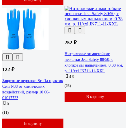
252 ₽
Нитриловые химостойкие
перчатки Jeta Safety 80/50, с
хлопковым напылением, 0.38 мм,
122 ₽
р. 11/xxl JN711-11-XXL
4.9
Защитные перчатки Scaffa практик
(63)
Cem N38 от химических
воздействий, размер 10 00-
В корзину
01017723
5
(11)
В корзину