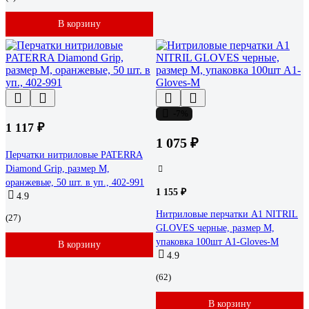
В корзину
-7%
1 117 ₽
1 075 ₽
Перчатки нитриловые PATERRA
Diamond Grip, размер M,
оранжевые, 50 шт. в уп., 402-991
1 155 ₽
4.9
Нитриловые перчатки А1 NITRIL
(27)
GLOVES черные, размер M,
упаковка 100шт A1-Gloves-M
В корзину
4.9
(62)
В корзину