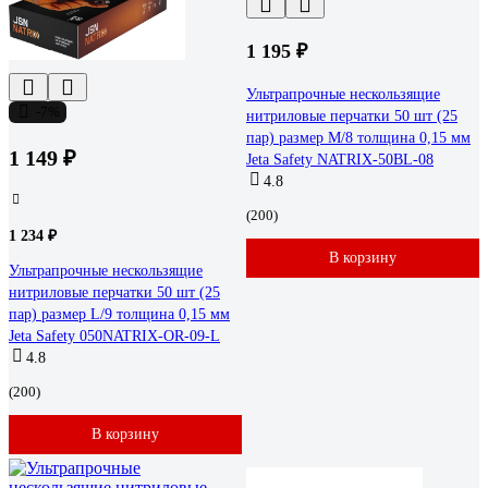
1 195 ₽
Ультрапрочные нескользящие
-7%
нитриловые перчатки 50 шт (25
пар) размер M/8 толщина 0,15 мм
1 149 ₽
Jeta Safety NATRIX-50BL-08
4.8
(200)
1 234 ₽
В корзину
Ультрапрочные нескользящие
нитриловые перчатки 50 шт (25
пар) размер L/9 толщина 0,15 мм
Jeta Safety 050NATRIX-OR-09-L
4.8
(200)
В корзину