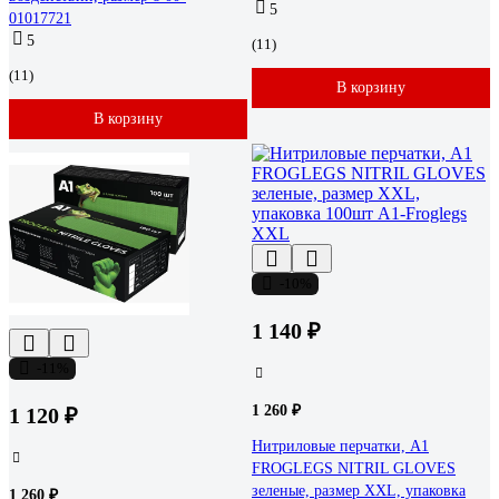
5
01017721
5
(11)
(11)
В корзину
В корзину
-10%
1 140 ₽
-11%
1 260 ₽
1 120 ₽
Нитриловые перчатки, A1
FROGLEGS NITRIL GLOVES
зеленые, размер XXL, упаковка
1 260 ₽