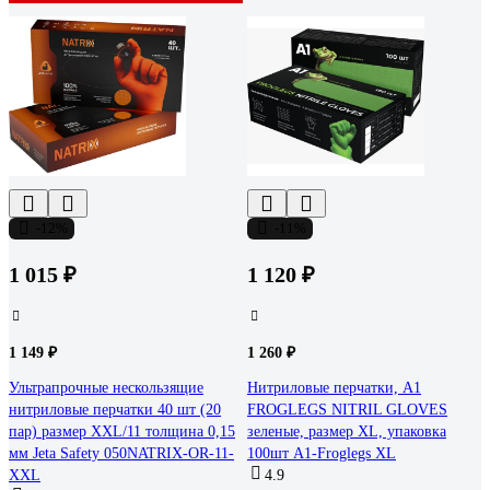
-12%
-11%
1 015 ₽
1 120 ₽
1 149 ₽
1 260 ₽
Ультрапрочные нескользящие
Нитриловые перчатки, A1
нитриловые перчатки 40 шт (20
FROGLEGS NITRIL GLOVES
пар) размер XXL/11 толщина 0,15
зеленые, размер XL, упаковка
мм Jeta Safety 050NATRIX-OR-11-
100шт A1-Froglegs XL
XXL
4.9