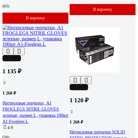
(63)
В корзину
В корзину
-10%
1 135 ₽
-11%
1 260 ₽
1 120 ₽
Нитриловые перчатки, A1
FROGLEGS NITRIL GLOVES
зеленые, размер L, упаковка 100шт
A1-Froglegs L
1 260 ₽
4.9
Нитриловые перчатки SOLID
(58)