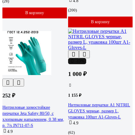
4.8
(28)
(200)
В корзину
В корзину
-13%
1 000 ₽
252 ₽
1 155 ₽
Нитриловые перчатки А1 NITRIL
Нитриловые химостойкие
GLOVES черные, размер L,
перчатки Jeta Safety 80/50, с
упаковка 100шт A1-Gloves-L
хлопковым напылением, 0.38 мм,
4.9
р. 7/s JN711-07-S
4.9
(62)