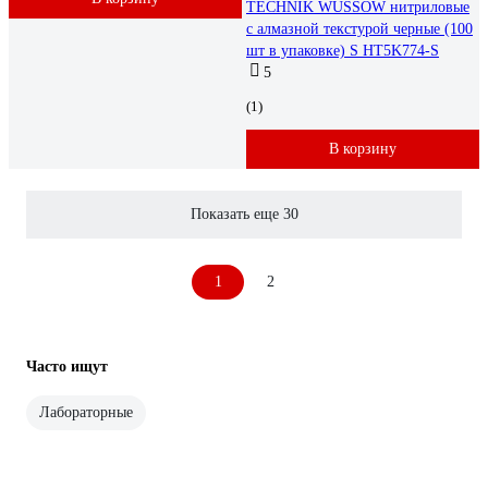
TECHNIK WUSSOW нитриловые
с алмазной текстурой черные (100
шт в упаковке) S HT5K774-S
5
(1)
В корзину
Показать еще 30
1
2
Часто ищут
Лабораторные