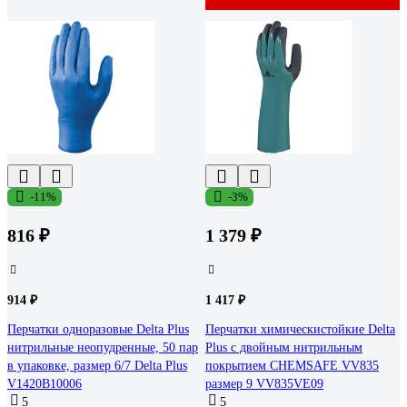
-11%
-3%
816 ₽
1 379 ₽
914 ₽
1 417 ₽
Перчатки одноразовые Delta Plus
Перчатки химическистойкие Delta
нитрильные неопудренные, 50 пар
Plus с двойным нитрильным
в упаковке, размер 6/7 Delta Plus
покрытием CHEMSAFE VV835
V1420B10006
размер 9 VV835VE09
5
5