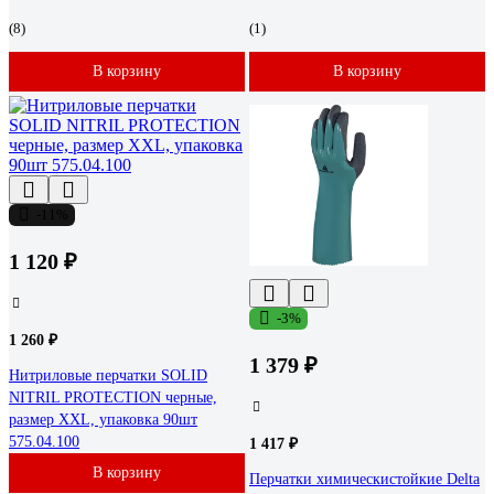
(8)
(1)
В корзину
В корзину
-11%
1 120 ₽
-3%
1 260 ₽
1 379 ₽
Нитриловые перчатки SOLID
NITRIL PROTECTION черные,
размер XXL, упаковка 90шт
575.04.100
1 417 ₽
В корзину
Перчатки химическистойкие Delta