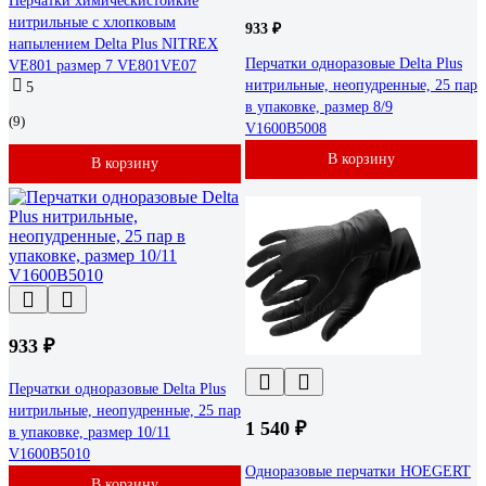
Перчатки химическистойкие
нитрильные с хлопковым
933 ₽
напылением Delta Plus NITREX
Перчатки одноразовые Delta Plus
VE801 размер 7 VE801VE07
нитрильные, неопудренные, 25 пар
5
в упаковке, размер 8/9
(9)
V1600B5008
В корзину
В корзину
933 ₽
Перчатки одноразовые Delta Plus
нитрильные, неопудренные, 25 пар
1 540 ₽
в упаковке, размер 10/11
V1600B5010
Одноразовые перчатки HOEGERT
В корзину