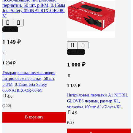
-7%
1 149 ₽
-13%
1 234 ₽
1 000 ₽
Ультрапрочные нескользящие
нитриловые перчатки, 50 шт,
р.8/M, 0,15мм Jeta Safety
1 155 ₽
050NATRIX-OR-08-M
Нитриловые перчатки А1 NITRIL
4.8
GLOVES черные, размер XL,
(200)
упаковка 100шт A1-Gloves-XL
4.9
В корзину
(62)