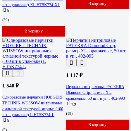
В корзину
шт в упаковке) XL HT5K774-XL
5
(30)
В корзину
1 117 ₽
1 540 ₽
Перчатки нитриловые PATERRA
Diamond Grip, размер XL,
Одноразовые перчатки HOEGERT
оранжевые, 50 шт. в уп., 402-993
TECHNIK WUSSOW нитриловые
4.9
с алмазной текстурой черные (100
(19)
шт в упаковке) L HT5K774-L
5
В корзину
(9)