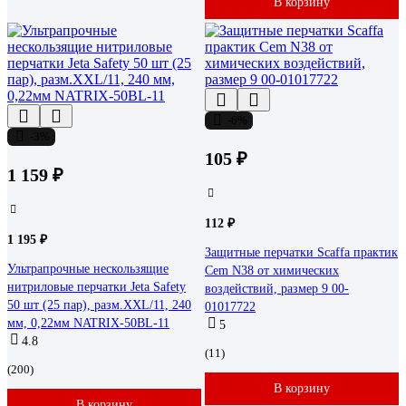
В корзину
-6%
-3%
105 ₽
1 159 ₽
112 ₽
1 195 ₽
Защитные перчатки Scaffa практик
Ультрапрочные нескользящие
Cem N38 от химических
нитриловые перчатки Jeta Safety
воздействий, размер 9 00-
50 шт (25 пар), разм.XXL/11, 240
01017722
мм, 0,22мм NATRIX-50BL-11
5
4.8
(11)
(200)
В корзину
В корзину