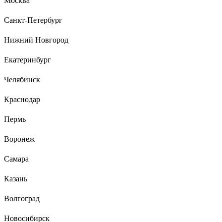
Москва
. Очень прочные.
Санкт-Петербург
Нижний Новгород
18 отзывов
Отзыв о перчатках Jeta Safety JSN810/XL
Екатеринбург
Челябинск
Илья Д.
08.02.2022
Краснодар
Хорошие, прочные, держат химию
Пермь
Воронеж
Самара
Казань
Волгоград
Новосибирск