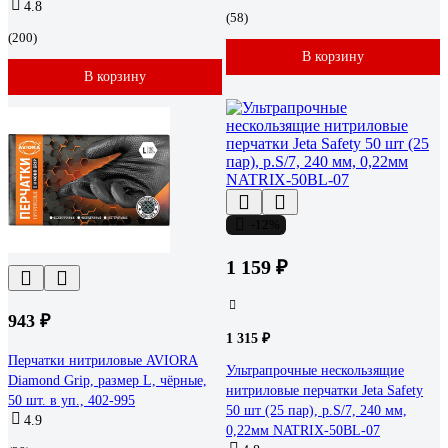
4.8
(58)
(200)
В корзину
В корзину
-12%
1 159 ₽
943 ₽
1 315 ₽
Перчатки нитриловые AVIORA
Ультрапрочные нескользящие
Diamond Grip, размер L, чёрные,
нитриловые перчатки Jeta Safety
50 шт. в уп., 402-995
50 шт (25 пар), р.S/7, 240 мм,
4.9
0,22мм NATRIX-50BL-07