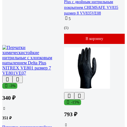
Plus с двойным нитрильным
покрытием CHEMSAFE VV835
размер 8 VV835VE08
5
(1)
В корзину
-3%
340 ₽
-15%
793 ₽
351 ₽