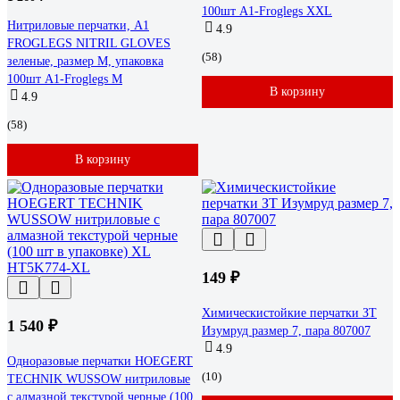
100шт A1-Froglegs XXL
Нитриловые перчатки, A1
4.9
FROGLEGS NITRIL GLOVES
(58)
зеленые, размер M, упаковка
100шт A1-Froglegs M
В корзину
4.9
(58)
В корзину
149 ₽
Химическистойкие перчатки ЗТ
1 540 ₽
Изумруд размер 7, пара 807007
4.9
Одноразовые перчатки HOEGERT
(10)
TECHNIK WUSSOW нитриловые
с алмазной текстурой черные (100