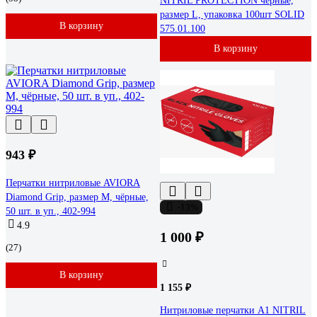
NITRIL PROTECTION черные,
размер L, упаковка 100шт SOLID
В корзину
575.01.100
В корзину
943 ₽
Перчатки нитриловые AVIORA
Diamond Grip, размер M, чёрные,
-13%
50 шт. в уп., 402-994
4.9
1 000 ₽
(27)
В корзину
1 155 ₽
Нитриловые перчатки А1 NITRIL