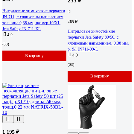
255 ₽
Нитриловые химические перчатки
JN-711, с хлопковым напылением,
265 ₽
толщина 0,38 мм, размер 10/XL
Jeta Safety JN-711-XL
Нитриловые химостойкие
4.9
перчатки Jeta Safety 80/50, с
хлопковым напылением, 0.38 мм,
(63)
р. 9/l JN711-09-L
4.9
В корзину
(63)
В корзину
1 195 ₽