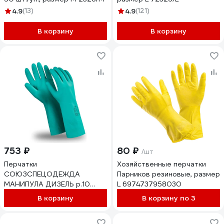
4.9
(13)
4.9
(121)
В корзину
В корзину
753 ₽
80 ₽
/шт
Перчатки
Хозяйственные перчатки
СОЮЗСПЕЦОДЕЖДА
Парников резиновые, размер
МАНИПУЛА ДИЗЕЛЬ р.10
L 6974737958030
2000000177823
В корзину
В корзину по 3