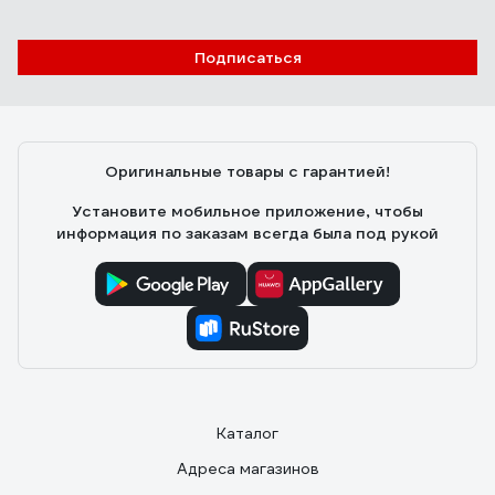
30 отзывов
Отзыв о перчатках Jeta Safety JSN
Подписаться
NATRIX
Сорочинский Александр
16.08.2020
Прочные, эстетичные, достаточно многоразовые не
Оригинальные товары с гарантией!
смотря на название)))
Установите мобильное приложение, чтобы
информация по заказам всегда была под рукой
Каталог
Адреса магазинов