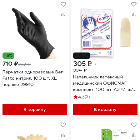
-5%
-9%
305 ₽
710 ₽
747 ₽
334 ₽
Перчатки одноразовые Ben
Напальчник латексный
Fatto нитрил, 100 шт, XL,
медицинский ОФИСМАГ
черные 29910
комплект, 100 шт. АЗРИ, ш/к
90086 631500
4.3
(3)
В корзину
В корзину