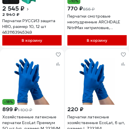
-13%
-10%
2 545 ₽
770 ₽
856 ₽
2 940 ₽
Перчатки смотровые
Перчатки РУССИЗ защита
неопудренные ARCHDALE
Н80, размер 10, 12 шт
NitriMax нитриловые,
4631163945349
черные, 3.5г, 50 пар, р.L
B786L
В корзину
В корзину
-18%
899 ₽
220 ₽
1 100 ₽
Хозяйственные латексные
Перчатки латексные
перчатки EcoLat Премиум
хозяйственные EcoLat, 6 шт,
50 шт./уп., размер M 2326/M
размер L 72326/L