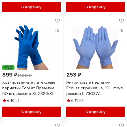
В корзину
В корзину
-18%
899 ₽
253 ₽
1 100 ₽
Хозяйственные латексные
Нитриловые перчатки
перчатки EcoLat Премиум
EcoLat сиреневые, 10 шт./уп.,
50 шт, размер XL 2326/XL
размер L 73037/L
4.9
(13)
4.7
(30)
В корзину
В корзину