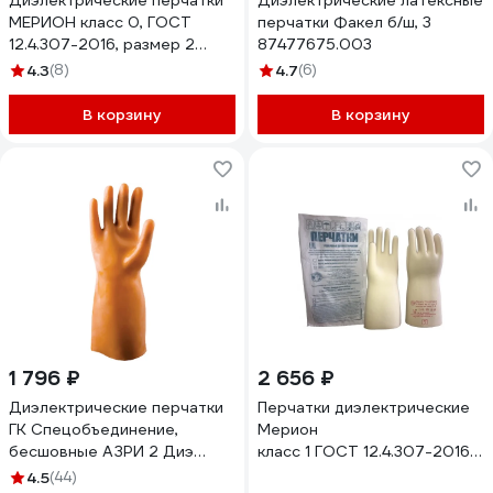
Диэлектрические перчатки
Диэлектрические латексные
МЕРИОН класс 0, ГОСТ
перчатки Факел б/ш, 3
12.4.307-2016, размер 2
87477675.003
ПЕР121.2
4.3
(8)
4.7
(6)
В корзину
В корзину
1 796 ₽
2 656 ₽
Диэлектрические перчатки
Перчатки диэлектрические
ГК Спецобъединение,
Мерион
бесшовные АЗРИ 2 Диэ
класс 1 ГОСТ 12.4.307-2016
006/2
размер 2(9) ПЕР122.2
4.5
(44)