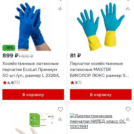
-18%
899 ₽
81 ₽
1 100 ₽
Хозяйственные латексные
Перчатки хозяйственные
перчатки EcoLat Премиум
латексные MASTER
50 шт./уп., размер L 2326/L
БИКОЛОР ЛЮКС размер S
(синий+желтый) 144 ИМПОРТ
4.9
(13)
3
(1)
405-131
В корзину
В корзину