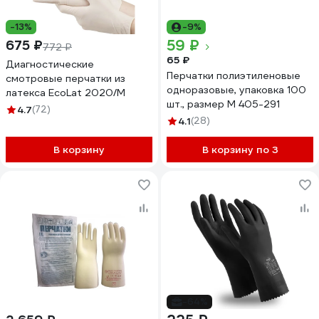
-13%
-9%
59 ₽
675 ₽
772 ₽
65 ₽
Диагностические
Перчатки полиэтиленовые
смотровые перчатки из
одноразовые, упаковка 100
латекса EcoLat 2020/M
шт., размер М 405-291
4.7
(72)
4.1
(28)
В корзину
В корзину по 3
-64%