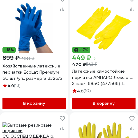
-18%
-17%
449 ₽
899 ₽
1 100 ₽
470 ₽
543 ₽
Хозяйственные латексные
Латексные химостойкие
перчатки EcoLat Премиум
перчатки АМПАРО Люкс р L,
50 шт./уп., размер S 2326/S
3 пары 6850 (477566)-L
4.9
(13)
4.8
(10)
В корзину
В корзину