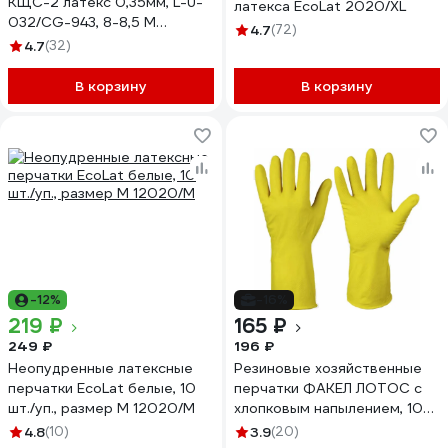
КЩС-2 латекс 0,35мм, L-U-
латекса EcoLat 2020/XL
032/CG-943, 8-8,5 M
4.7
(72)
87455849.004
4.7
(32)
В корзину
В корзину
-12%
-16%
219 ₽
165 ₽
249 ₽
196 ₽
Неопудренные латексные
Резиновые хозяйственные
перчатки EcoLat белые, 10
перчатки ФАКЕЛ ЛОТОС с
шт./уп., размер M 12020/M
хлопковым напылением, 10XL
50762000.005
4.8
(10)
3.9
(20)