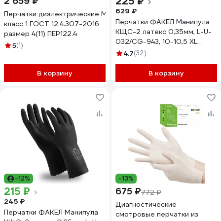
225 ₽
2 659 ₽
629 ₽
Перчатки диэлектрические Мерион
Перчатки ФАКЕЛ Манипула
класс 1 ГОСТ 12.4.307-2016
КЩС-2 латекс 0,35мм, L-U-
размер 4(11) ПЕР122.4
032/CG-943, 10-10,5 XL
5
(1)
87455849.005
4.7
(32)
В корзину
В корзину
-12%
-13%
215 ₽
675 ₽
772 ₽
245 ₽
Диагностические
Перчатки ФАКЕЛ Манипула
смотровые перчатки из