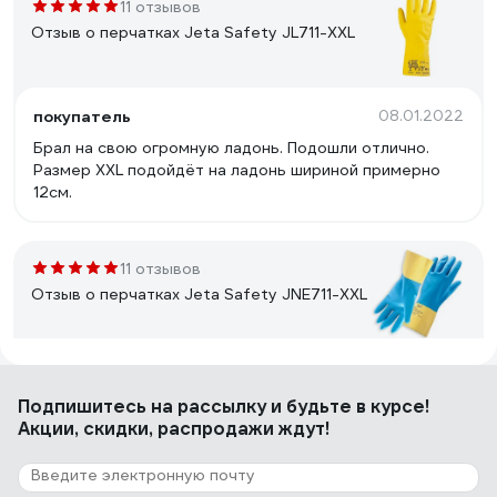
11 отзывов
Отзыв о перчатках Jeta Safety JL711-XXL
покупатель
08.01.2022
Брал на свою огромную ладонь. Подошли отлично.
Размер XXL подойдёт на ладонь шириной примерно
12см.
11 отзывов
Отзыв о перчатках Jeta Safety JNE711-XXL
Евгений
20.01.2022
Подпишитесь
на рассылку
и будьте в курсе!
Крепкие, толстые, длинные, качество всегда хорошее,
Акции, скидки, распродажи ждут!
в размер