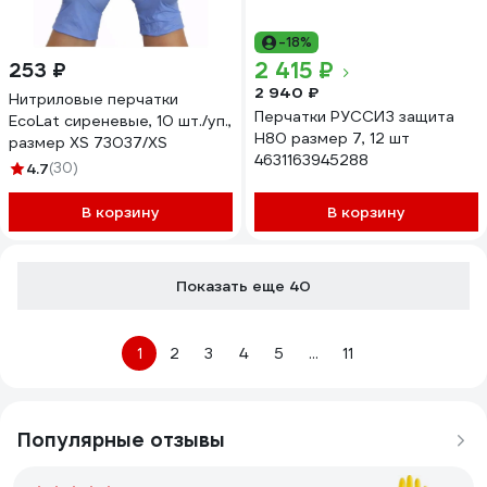
-18%
2 415 ₽
253 ₽
2 940 ₽
Нитриловые перчатки
Перчатки РУССИЗ защита
EcoLat сиреневые, 10 шт./уп.,
Н80 размер 7, 12 шт
размер XS 73037/XS
4631163945288
4.7
(30)
В корзину
В корзину
Показать еще 40
1
2
3
4
5
...
11
Популярные отзывы