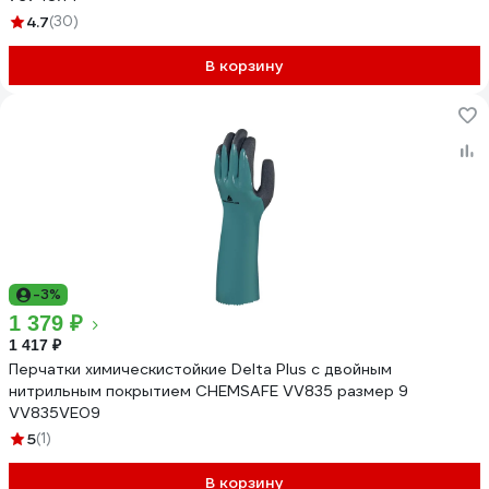
4.7
(30)
В корзину
-3%
1 379 ₽
1 417 ₽
Перчатки химическистойкие Delta Plus с двойным
нитрильным покрытием CHEMSAFE VV835 размер 9
VV835VE09
5
(1)
В корзину