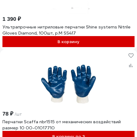
1 390 ₽
Ультрапрочные нитриловые перчатки Shine systems Nitrile
Gloves Diamond, 100шт, р.M SS417
В корзину
78 ₽
/шт
Перчатки Scaffa nbr1515 от механических воздействий
размер 10 00-01017710
В корзину по 3