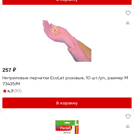
257 ₽
Нитриловые перчатки EcoLat розовые, 10 шт./уп., размер M
73435/M
4.7
(30)
В корзину