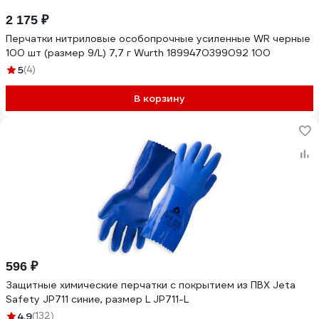
2 175 ₽
Перчатки нитриловые особопрочные усиленные WR черные
100 шт (размер 9/L) 7,7 г Wurth 1899470399092 100
5
(4)
В корзину
596 ₽
Защитные химические перчатки с покрытием из ПВХ Jeta
Safety JP711 синие, размер L JP711-L
4.9
(132)