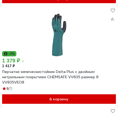
-3%
1 379 ₽
1 417 ₽
Перчатки химическистойкие Delta Plus с двойным
нитрильным покрытием CHEMSAFE VV835 размер 8
VV835VE08
5
(1)
В корзину