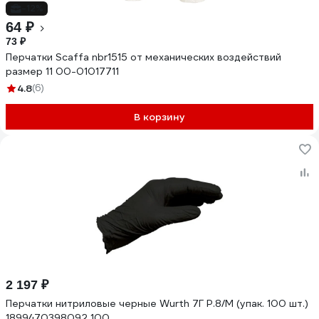
-12%
64 ₽
73 ₽
Перчатки Scaffa nbr1515 от механических воздействий
размер 11 00-01017711
4.8
(6)
В корзину
2 197 ₽
Перчатки нитриловые черные Wurth 7Г Р.8/M (упак. 100 шт.)
1899470398092 100