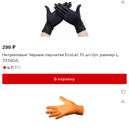
299 ₽
Нитриловые Черные перчатки EcoLat 10 шт./уп. размер L,
73740/L
4.7
(30)
В корзину