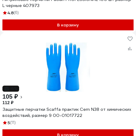
L черные 407973
4.8
(6)
В корзину
-6%
105 ₽
112 ₽
Защитные перчатки Scaffa практик Cem N38 от химических
воздействий, размер 9 00-01017722
5
(11)
В корзину