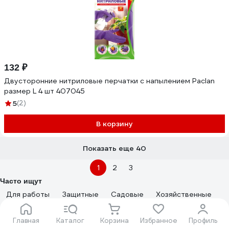
132 ₽
Двусторонние нитриловые перчатки с напылением Paclan
размер L 4 шт 407045
5
(2)
В корзину
Показать еще 40
1
2
3
Часто ищут
Для работы
Защитные
Садовые
Хозяйственные
Для автосервиса
Маслобензостойкие
Главная
Каталог
Корзина
Избранное
Профиль
Универсальные
Химические
Малярные