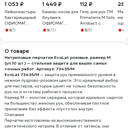
1 053 ₽
1 449 ₽
112 ₽
289
Лейкопластырь
Бахилы-носки для
Гель для рук TM
Маск
бактерицидный
боулинга
Primaterra M Solo
меди
ОФИСМАГ
ОФИСМАГ
Antibact с
одно
ВЕРОФАРМ,
МЕДСЕРВИС
антибактериальным
ФЭС
5
(1)
5
(12)
5
(8)
4.
2,5х7,2 см.
салонов красоты
эффектом 100 мл
нетк
тканевая основа,
и медицины, 500
6405
мате
200 шт. 881180
пар, ш/к 56515
нест
О товаре
631644
№50 
Нитриловые перчатки EcoLat розовые, размер M
(уп.10 шт.) — стильная защита для ваших самых
точных работ. Артикул: 73435/M
EcoLat 73435/M
— защита рук премиального уровня в
нежном пудрово-розовом цвете. Это идеальный выбор
для мастеров, которые ценят не только безопасность
рук, но и эстетику рабочего процесса.
Размер М — золотая середина, которая идеально садится
на большинство женских рук, обеспечивая плотное
прилегание без эффекта «пустоты» внутри.
Описание
Перчатки изготовлены из высококачественного
синтетического нитрила. В отличие от латекса, они