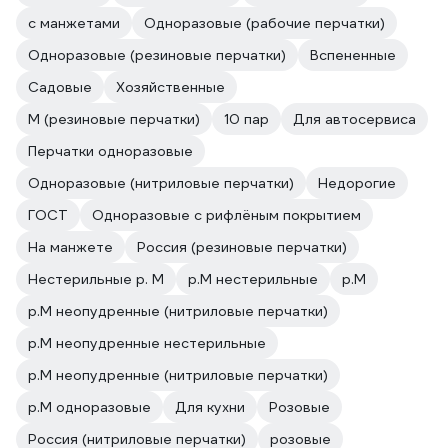
с манжетами
Одноразовые (рабочие перчатки)
Одноразовые (резиновые перчатки)
Вспененные
Садовые
Хозяйственные
M (резиновые перчатки)
10 пар
Для автосервиса
Перчатки одноразовые
Одноразовые (нитриловые перчатки)
Недорогие
ГОСТ
Одноразовые с рифлёным покрытием
На манжете
Россия (резиновые перчатки)
Нестерильные р. M
р.М нестерильные
р.М
р.М неопудренные (нитриловые перчатки)
р.М неопудренные нестерильные
р.М неопудренные (нитриловые перчатки)
р.М одноразовые
Для кухни
Розовые
Россия (нитриловые перчатки)
розовые