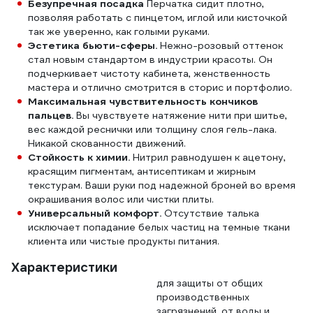
Безупречная посадка
Перчатка сидит плотно,
позволяя работать с пинцетом, иглой или кисточкой
так же уверенно, как голыми руками.
Эстетика бьюти-сферы.
Нежно-розовый оттенок
стал новым стандартом в индустрии красоты. Он
подчеркивает чистоту кабинета, женственность
мастера и отлично смотрится в сторис и портфолио.
Максимальная чувствительность кончиков
пальцев.
Вы чувствуете натяжение нити при шитье,
вес каждой реснички или толщину слоя гель-лака.
Никакой скованности движений.
Стойкость к химии.
Нитрил равнодушен к ацетону,
красящим пигментам, антисептикам и жирным
текстурам. Ваши руки под надежной броней во время
окрашивания волос или чистки плиты.
Универсальный комфорт.
Отсутствие талька
исключает попадание белых частиц на темные ткани
клиента или чистые продукты питания.
Характеристики
для защиты от общих
производственных
загрязнений, от воды и