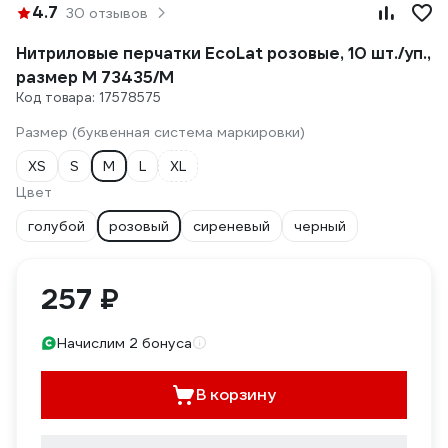
4.7
30 отзывов
Нитриловые перчатки EcoLat розовые, 10 шт./уп.,
размер M 73435/M
Код товара: 17578575
Размер (буквенная система маркировки)
XS
S
M
L
XL
Цвет
голубой
розовый
сиреневый
черный
257 ₽
Начислим 2 бонуса
В корзину