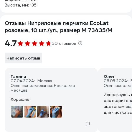
Высота, мм: 135
Отзывы Нитриловые перчатки EcoLat
розовые, 10 шт./уп., размер M 73435/M
4.7
30 отзывов
Написать отзыв
Галина
Олег
07.04.2024
г. Москва
06.05.2024
г.
Опыт использования: Несколько
Опыт использ
месяцев
Использую в 
Хорошие
растворителя
ацетоном ещё
для чистки а