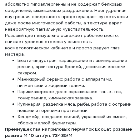
абсолютно гипоаллергенны и не содержат белковых
соединений, вызывающих раздражение. Неопудренная
внутренняя поверхность предотвращает сухость кожи
даже после многочасовой работы, а текстура дарит
невероятную тактильную чувствительность.
Розовый цвет визуально освежает рабочее место,
снижает уровень стресса у клиентов в
косметологическом кабинете и просто радует глаз
мастера.
Бьюти-индустрия: наращивание и ламинирование
ресниц, архитектура бровей, депиляция воском/
сахаром.
Маникюрный сервис: работа с аппаратами,
пигментами и жидкими гелями.
Парикмахерское дело: окрашивание тон-в-тон,
тонирование, химическая завивка.
Кулинария: разделка мяса, рыбы, работа с острыми
ножами и горячими противнями.
Хендмейд: создание свечей, украшений из смолы,
сборка мелкой фурнитуры.
Преимущества нитриловых перчаток EcoLat розовые
размер M 10 шт./уп. 73435/M