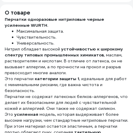
тканевая основа,
и медицины, 500
6405
0251
200 шт. 881180
пар, ш/к 56515
О товаре
631644
Перчатки одноразовые нитриловые черные
усиленные WURTH.
Максимальная защита.
Чувствительность.
Универсальность.
Нитрил обладает высокой
устойчивостью к широкому
спектру типовых промышленных химикатов
, маслам,
растворителям и кислотам. В отличие от латекса, он не
вызывает аллергии, а по прочности на прокол и разрыв
превосходит многие аналоги.
Это перчатки
категории защиты 1
, идеальные для работ
с минимальными рисками, где важна чистота и
безопасность.
Перчатки не содержат латексных белков-аллергенов, что
делает их безопасными для людей с чувствительной
кожей и аллергией. Они также не содержат силикон.
Это
усиленная
модель, которая выдерживает более
высокие нагрузки, чем стандартные нитриловые перчатки.
При этом материал остается эластичным, а перчатки
плотно облегают руку, сохраняя
тактильную