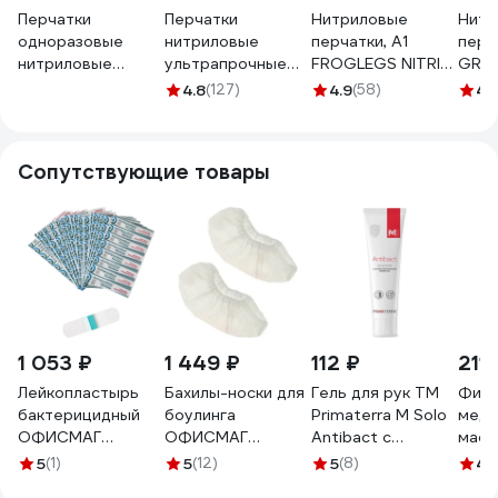
Перчатки
Перчатки
Нитриловые
Нитр
одноразовые
нитриловые
перчатки, A1
перч
нитриловые
ультрапрочные
FROGLEGS NITRIL
GRIP
усиленные
Jeta Safety 100
GLOVES зеленые,
шт), 
4.8
(127)
4.9
(58)
4.
неопудренные
шт (50 пар),
размер L,
оран
MTE черные, р. L
толщ.0,15 мм,
упаковка 100шт
4631
2899470399
разм.9/L JSN909
A1-Froglegs L
Сопутствующие товары
1 053 ₽
1 449 ₽
112 ₽
211
Лейкопластырь
Бахилы-носки для
Гель для рук TM
Фикс
бактерицидный
боулинга
Primaterra M Solo
меди
ОФИСМАГ
ОФИСМАГ
Antibact с
маск
ВЕРОФАРМ,
МЕДСЕРВИС
антибактериальным
10 ш
5
(1)
5
(12)
5
(8)
4
(1
2,5х7,2 см.
салонов красоты
эффектом 100 мл
упак