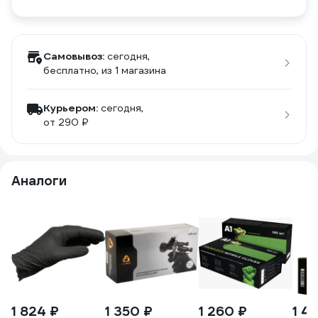
Самовывоз:
сегодня,
бесплатно
, из 1 магазина
Курьером:
сегодня,
от 290 ₽
Аналоги
1 824 ₽
1 350 ₽
1 260 ₽
1 4