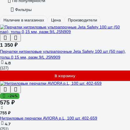
По популярности
Фильтры
Наличие в магазинах
Цена
Производители
1 350 ₽
Перчатки нитриловые ультрапрочные Jeta Safety 100 шт (50 пар),
толщ.0,15 мм, разм.9/L JSN909
4.8
(127)
В корзину
-24%
575 ₽
755 ₽
Нитриловые перчатки AVIORA р.L, 100 шт. 402-659
4.7
(251)