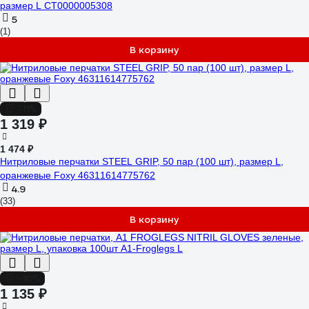
размер L CT0000005308
5
(1)
В корзину
-11%
1 319 ₽
1 474 ₽
Нитриловые перчатки STEEL GRIP, 50 пар (100 шт), размер L,
оранжевые Foxy 46311614775762
4.9
(33)
В корзину
-10%
1 135 ₽