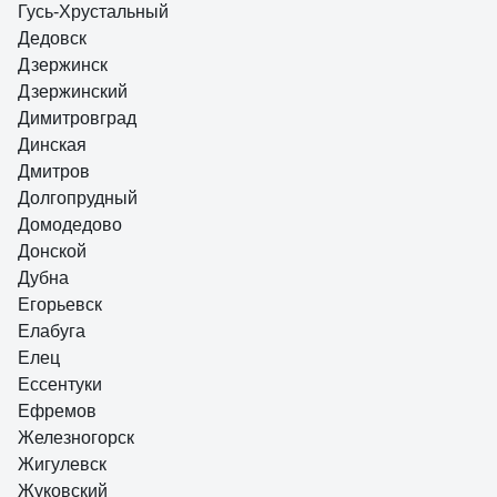
Гусь-Хрустальный
Дедовск
Дзержинск
Дзержинский
Димитровград
Динская
Дмитров
Долгопрудный
Домодедово
Донской
Дубна
Егорьевск
Елабуга
Елец
Ессентуки
Ефремов
Железногорск
Жигулевск
Жуковский