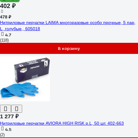
402 ₽
478 ₽
Нитриловые перчатки LAIMA многоразовые особо прочные, 5 пар,
L, голубые,, 605018
4.7
(118)
В корзину
1 277 ₽
Нитриловые перчатки AVIORA HIGH RISK р.L, 50 шт. 402-663
4.5
(2)