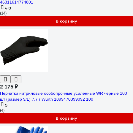
46311614774801
4.8
(14)
В корзину
2 175 ₽
Перчатки нитриловые особопрочные усиленные WR черные 100
шт (размер 9/L) 7,7 г Wurth 1899470399092 100
5
(4)
В корзину