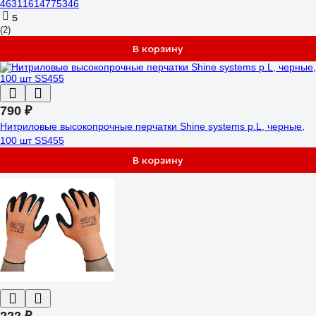
46311614775346
5
(2)
В корзину
790 ₽
Нитриловые высокопрочные перчатки Shine systems р.L, черные,
100 шт SS455
В корзину