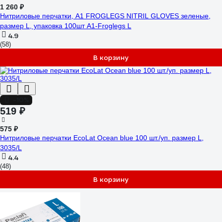
1 260 ₽
Нитриловые перчатки, A1 FROGLEGS NITRIL GLOVES зеленые,
размер L, упаковка 100шт A1-Froglegs L
4.9
(58)
В корзину
-10%
519 ₽
575 ₽
Нитриловые перчатки EcoLat Ocean blue 100 шт./уп. размер L,
3035/L
4.4
(48)
В корзину