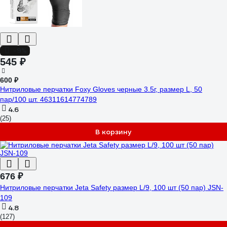
-9%
545 ₽
600 ₽
Нитриловые перчатки Foxy Gloves черные 3.5г, размер L, 50
пар/100 шт. 46311614774789
4.6
(25)
В корзину
676 ₽
Нитриловые перчатки Jeta Safety размер L/9, 100 шт (50 пар) JSN-
109
4.8
(127)