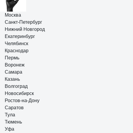
Москва
Алексей
Санкт-Петербург
11.05.2020
Нижний Новгород
Мне очень понравились . В сервисе 1 папа выдержала 3 дня .
Очень прочные.
Екатеринбург
Челябинск
18 отзывов
Отзыв о перчатках Jeta Safety JSN810/XL
Краснодар
Пермь
Воронеж
Самара
Казань
Илья Д.
08.02.2022
Волгоград
Хорошие, прочные, держат химию
Новосибирск
Ростов-на-Дону
Саратов
Тула
Тюмень
Уфа