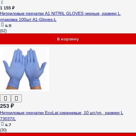
1 155 ₽
Нитриловые перчатки А1 NITRIL GLOVES черные, размер L,
упаковка 100шт A1-Gloves-L
4.9
(62)
В корзину
253 ₽
Нитриловые перчатки EcoLat сиреневые, 10 шт./уп., размер L
73037/L
4.7
(30)