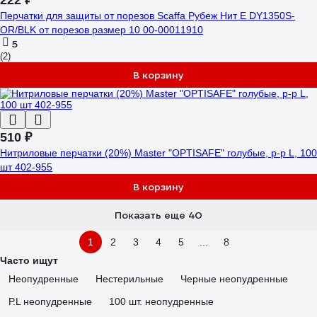
222 ₽
Перчатки для защиты от порезов Scaffa Рубеж Нит Е DY1350S-
OR/BLK от порезов размер 10 00-00011910
5
(2)
В корзину
510 ₽
Нитриловые перчатки (20%) Master "OPTISAFE" голубые, р-р L, 100
шт 402-955
В корзину
Показать еще 40
1
2
3
4
5
...
8
Часто ищут
Неопудренные
Нестерильные
Черные неопудренные
Р.L неопудренные
100 шт. неопудренные