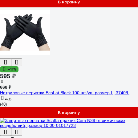
В корзину
-11%
595 ₽
668 ₽
Нитриловые перчатки EcoLat Black 100 шт./уп. размер L, 3740/L
4.6
(40)
В корзину