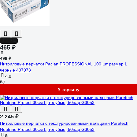
-7%
465 ₽
498 ₽
Нитриловые перчатки Paclan PROFESSIONAL 100 шт размер L
черные 407973
4.8
(6)
В корзину
2 245 ₽
Нитриловые перчатки c текстурированными пальцами Puretech
Neutrino Protect 30см L, голубые, 50пар G3053
5