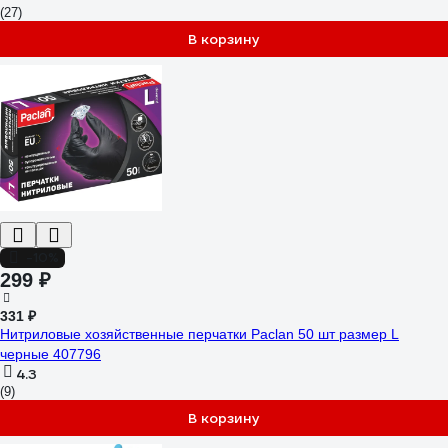
(27)
В корзину
-10%
299 ₽
331 ₽
Нитриловые хозяйственные перчатки Paclan 50 шт размер L
черные 407796
4.3
(9)
В корзину