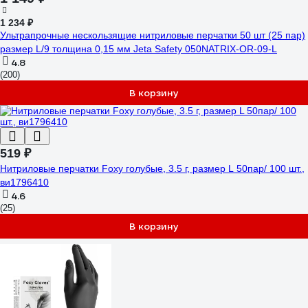
1 234 ₽
Ультрапрочные нескользящие нитриловые перчатки 50 шт (25 пар)
размер L/9 толщина 0,15 мм Jeta Safety 050NATRIX-OR-09-L
4.8
(200)
В корзину
519 ₽
Нитриловые перчатки Foxy голубые, 3.5 г, размер L 50пар/ 100 шт.,
ви1796410
4.6
(25)
В корзину