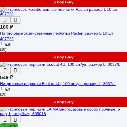
В корзину
100 ₽
Нитриловые хозяйственные перчатки Paclan размер L 10 шт
407725
4.9
(10)
В корзину
549 ₽
Нитриловые перчатки EcoLat 4U, 100 шт./уп. размер L, 3037/L
4.7
(28)
В корзину
-16%