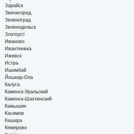
Зарайск
Звенигород
Зеленоград
Зеленодольск
Златоуст
Иваново
Ивантеевка
Ижевск
Истра
Ишимбай
Йошкар-Ола
Калуга
Каменск-Уральский
Каменск-Шахтинский
Камышин
Касимов
Кашира
Кемерово