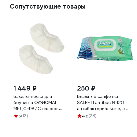
Сопутствующие товары
1 449 ₽
250 ₽
Бахилы-носки для
Влажные салфетки
боулинга ОФИСМАГ
SALFETI antibac №120
МЕДСЕРВИС салонов
антибактериальные, с
красоты и медицины, 500
клапаном 30646
5
(12)
4.8
(28)
пар, ш/к 56515 631644