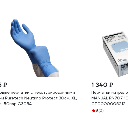
5 ₽
1 340 ₽
овые перчатки c текстурированными
Перчатки нитрил
и Puretech Neutrino Protect 30см, XL,
MANUAL RN707 10
е, 50пар G3054
CT0000005212
5
(2)