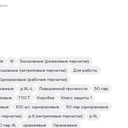
есто
ия
Xl
Бесшовные (резиновые перчатки)
сшовные (нитриловые перчатки)
Для работы
Одноразовые (рабочие перчатки)
ванные
р.XL-L
Повышенной прочности
50 пар
азовые
ГОСТ
Коробка
Класс защиты 1
овые
100 шт. одноразовые
50 пар одноразовые
е перчатки)
р.9 (нитриловые перчатки)
р.XL
0 пар XL
оранжевые
Оранжевые