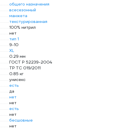
общего назначения
всесезонный
манжета
текстурированная
100% нитрил
нет
тип 1
9-10
XL
0.29 мм
ГОСТ Р 52239-2004
ТР ТС 019/2011
0.85 кг
унисекс
есть
да
нет
нет
есть
нет
бесшовные
нет