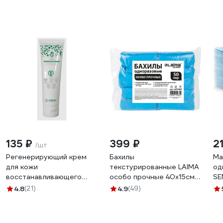
135 ₽
399 ₽
21
/шт
Регенерирующий крем
Бахилы
Ма
для кожи
текстурированные LAIMA
од
восстанавливающего
особо прочные 40x15см,
SE
действия Алфавит
100шт (50пар) 90мкм, 6г,
го
4.8
(21)
4.9
(49)
Защиты 100 мл 255
EXPERT, 631408
ме