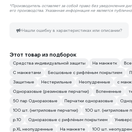
*Производитель оставляет за собой право без уведомления ди
его производства. Указанная информация не является публичн
Нашли ошибку в характеристиках или описании?
Этот товар из подборок
Средства индивидуальной защиты
На манжетк
Все
С манжетами
Бесшовные с рифлёным покрытием
П
Защитные
Нестерильные
Неопудренные
с ман
Одноразовые (резиновые перчатки)
Вспененные
т
50 пар Одноразовые
Перчатки одноразовые
Одно
100 шт. (нитриловые перчатки)
100 шт. (нитриловые 
р.10
Одноразовые с рифлёным покрытием
Универ
р.XL неопудренные
На манжете
100 шт. неопудре