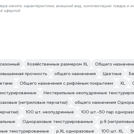
лера менять характеристики, внешний вид, комплектацию товара и м
ой офертой
сезонный
Хозяйственные размером XL
Общего назначен
овышенная прочность
общего назначения
Цветные
Бе
жетами
Общего назначения с рифлёным покрытием
XL
екстурированные
Нестерильные неопудренные текстуриро
разовые (нитриловые перчатки)
общего назначения Однор
перчатки)
100 шт. неопудренные
100 шт.-50 пар однораз
сальные
Одноразовые текстурированные
р.9 (нитриловы
нные текстурированные
р.XL одноразовые
100 шт. XL
5