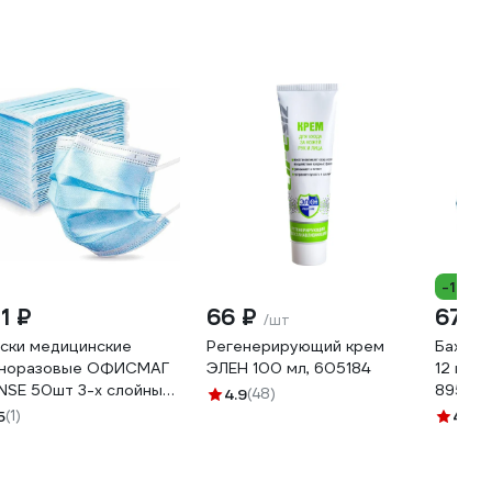
-17%
1 ₽
66 ₽
67 ₽
/шт
ски медицинские
Регенерирующий крем
Бахилы
норазовые ОФИСМАГ
ЭЛЕН 100 мл, 605184
12 микр
NSE 50шт 3-х слойные,
89551
4.9
(48)
лубые, фильтр
5
(1)
4.3
(2
льтблаун 630852