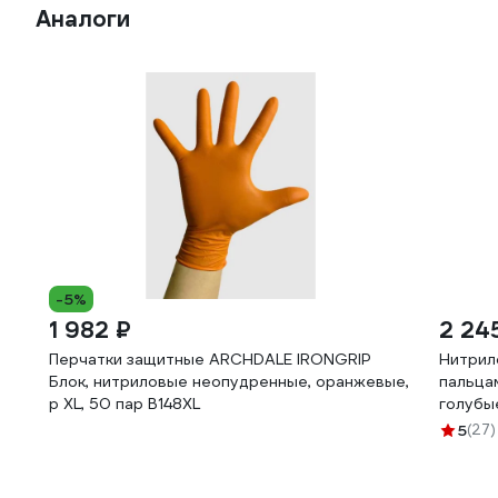
Аналоги
-5%
1 982 ₽
2 24
Перчатки защитные ARCHDALE IRONGRIP
Нитрил
Блок, нитриловые неопудренные, оранжевые,
пальцам
р XL, 50 пар B148XL
голубы
5
(27)