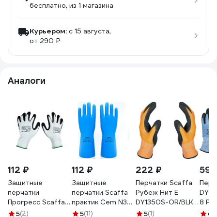
бесплатно
, из 1 магазина
Курьером:
c 15 августа,
от 290 ₽
Аналоги
112 ₽
112 ₽
222 ₽
590
Защитные
Защитные
Перчатки Scaffa
Перч
перчатки
перчатки Scaffa
Рубеж Нит Е
DY13
Прогресс Scaffa
практик Cem N38
DY1350S-OR/BLK
8 Ру
ny1350f-cc от
от химических
от порезов
поре
5
(2)
5
(11)
5
(1)
4
(1