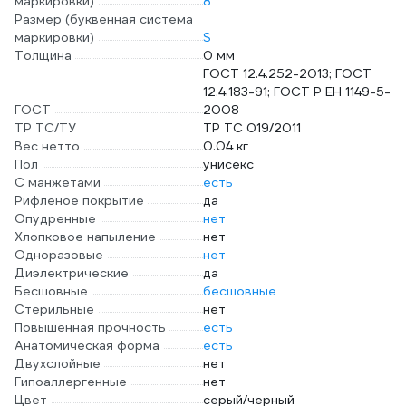
маркировки)
8
Размер (буквенная система
маркировки)
S
Толщина
0 мм
ГОСТ 12.4.252-2013; ГОСТ
12.4.183-91; ГОСТ Р ЕН 1149-5-
ГОСТ
2008
ТР ТС/ТУ
ТР ТС 019/2011
Вес нетто
0.04 кг
Пол
унисекс
С манжетами
есть
Рифленое покрытие
да
Опудренные
нет
Хлопковое напыление
нет
Одноразовые
нет
Диэлектрические
да
Бесшовные
бесшовные
Стерильные
нет
Повышенная прочность
есть
Анатомическая форма
есть
Двухслойные
нет
Гипоаллергенные
нет
Цвет
серый/черный