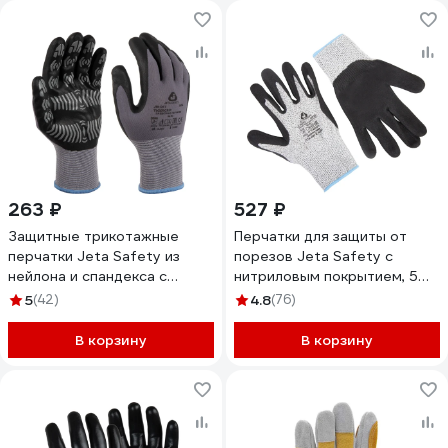
263 ₽
527 ₽
Защитные трикотажные
Перчатки для защиты от
перчатки Jeta Safety из
порезов Jeta Safety с
нейлона и спандекса с
нитриловым покрытием, 5
покрытием ладони и точками
Класс, размер XL/10,
5
(42)
4.8
(76)
на ладони из нитрила,
JCN051-XL
размер 10/XL JN-061-XL
В корзину
В корзину