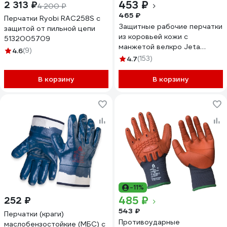
453 ₽
2 313 ₽
4 200 ₽
465 ₽
Перчатки Ryobi RAC258S с
Защитные рабочие перчатки
защитой от пильной цепи
из коровьей кожи с
5132005709
манжетой велкро Jeta
4.6
(9)
Safety размер М/8 JLE301-
4.7
(153)
8/M
В корзину
В корзину
-11%
485 ₽
252 ₽
543 ₽
Перчатки (краги)
Противоударные
маслобензостойкие (МБС) с