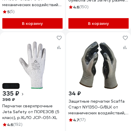
буйвола Jeta Safety размер
механических воздействий
XL/10 JLE421-10/XL
4.6
(150)
размер 9 00-01018559
5
(5)
В корзину
В корзину
-15%
335 ₽
34 ₽
396 ₽
Защитные перчатки Scaffa
Перчатки сверхпрочные
Старт NY1350-G/BLK от
Jeta Safety от ПОРЕЗОВ (5
механических воздействий,
класс), р.XL/10 JCP-051-XL
размер 10 00-01018560
4.7
(17)
4.6
(192)