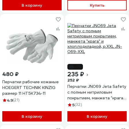
В корзину
Купить
-7%
235 ₽
480 ₽
252 ₽
Перчатки рабочие кожаные
Перчатки JN069 Jeta Safety
HOEGERT TECHNIK KINZIG
c полным нитриловым
размер 11 HT5K734-11
покрытием, манжета "крага"
4.9
(21)
и хлоп.подкладкой, р.XXL JN-
5
(32)
069-XХL
В корзину
В корзину