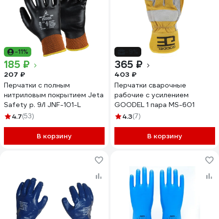
-11%
-9%
185 ₽
365 ₽
207 ₽
403 ₽
Перчатки с полным
Перчатки сварочные
нитриловым покрытием Jeta
рабочие с усилением
Safety р. 9/l JNF-101-L
GOODEL 1 пара MS-601
4.7
(53)
4.3
(7)
В корзину
В корзину