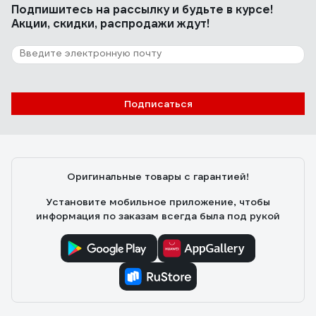
Подпишитесь
на рассылку
и будьте в курсе!
Брал на свою огромную ладонь. Подошли отлично.
Акции, скидки, распродажи ждут!
Размер XXL подойдёт на ладонь шириной примерно
12см.
16 отзывов
Подписаться
Отзыв о перчатках Jeta Safety JS011p/M
Моловствов Александр Иванович
07.05.2019
Оригинальные товары с гарантией!
Хорошо сидят, крепкие
Установите мобильное приложение, чтобы
информация по заказам всегда была под рукой