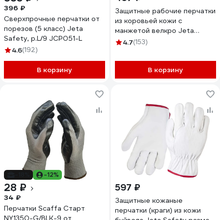
396 ₽
Защитные рабочие перчатки
Сверхпрочные перчатки от
из коровьей кожи с
порезов (5 класс) Jeta
манжетой велкро Jeta
Safety, р.L/9 JCP051-L
Safety размер 9/L JLE301-
4.7
(153)
4.6
(192)
9/L
В корзину
В корзину
-18%
-12%
28 ₽
597 ₽
34 ₽
Защитные кожаные
Перчатки Scaffa Старт
перчатки (краги) из кожи
NY1350-G/BLK-9 от