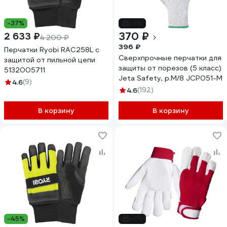
-37%
-7%
370 ₽
2 633 ₽
4 200 ₽
396 ₽
Перчатки Ryobi RAC258L с
Сверхпрочные перчатки для
защитой от пильной цепи
защиты от порезов (5 класс)
5132005711
Jeta Safety, р.M/8 JCP051-M
4.6
(9)
4.6
(192)
В корзину
В корзину
-45%
-3%