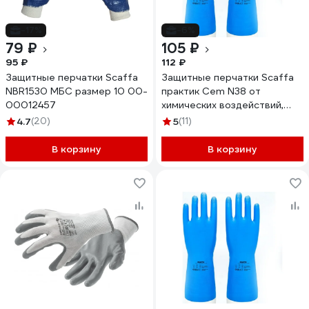
-17%
-6%
79 ₽
105 ₽
95 ₽
112 ₽
Защитные перчатки Scaffa
Защитные перчатки Scaffa
NBR1530 МБС размер 10 00-
практик Cem N38 от
00012457
химических воздействий,
размер 9 00-01017722
4.7
(20)
5
(11)
В корзину
В корзину