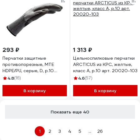
293 ₽
1 313 ₽
Перчатки защитные
Цельноспилковые перчатки
противопорезные, MTE
ARCTICUS из КРС, желтые,
HDPE/PU, серые, D, р.10
класс А, р.10 арт. 20020-103
2899407110
4.8
(16)
4.6
(57)
В корзину
В корзину
Показать еще 40
1
2
3
4
5
...
26