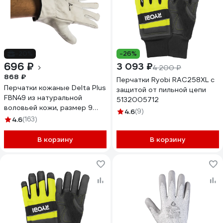
-20%
-26%
696 ₽
3 093 ₽
4 200 ₽
868 ₽
Перчатки Ryobi RAC258XL с
Перчатки кожаные Delta Plus
защитой от пильной цепи
FBN49 из натуральной
5132005712
воловьей кожи, размер 9
4.6
(9)
FBN4909
4.6
(163)
В корзину
В корзину