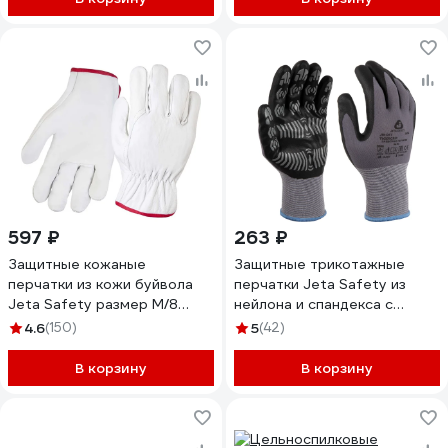
597 ₽
263 ₽
Защитные кожаные
Защитные трикотажные
перчатки из кожи буйвола
перчатки Jeta Safety из
Jeta Safety размер М/8
нейлона и спандекса с
JLE421-8/M
покрытием ладони и точками
4.6
(150)
5
(42)
на ладони из нитрила,
размер 9/L JN-061-L
В корзину
В корзину