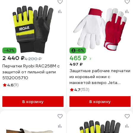
-42%
-6%
465 ₽
2 440 ₽
4 200 ₽
497 ₽
Перчатки Ryobi RAC258M с
Защитные рабочие перчатки
защитой от пильной цепи
из коровьей кожи с
5132005710
манжетой велкро Jeta
4.6
(9)
Safety размер 10/XL JLE301-
4.7
(153)
10/XL
В корзину
В корзину