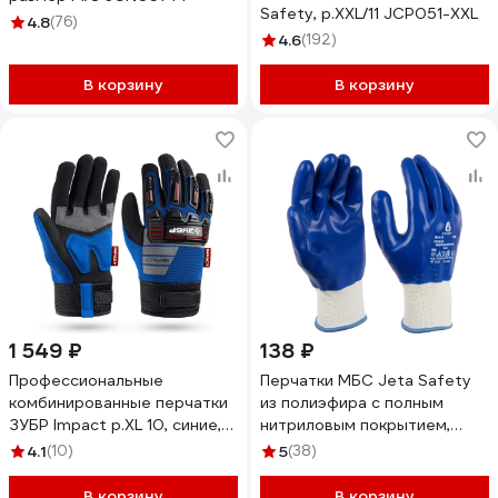
Safety, р.XXL/11 JCP051-XXL
4.8
(76)
4.6
(192)
В корзину
В корзину
1 549 ₽
138 ₽
Профессиональные
Перчатки МБС Jeta Safety
комбинированные перчатки
из полиэфира с полным
ЗУБР Impact р.XL 10, синие,
нитриловым покрытием,
антивибрационные,
р.9/L, JN-019-L
4.1
(10)
5
(38)
противоударные,
Профессионал 11476-XL
В корзину
В корзину