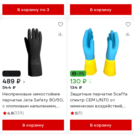
В корзину по 3
В корзину
-10%
-3%
489 ₽
130 ₽
544 ₽
134 ₽
Неопреновые химостойкие
Защитные перчатки Scaffa
перчатки Jeta Safety 80/50,
спектр CEM L/N70 от
с хлопковым напылением,
химических воздействий,
0.65 мм, р. 10/xl JCH-501-10-
размер 11 00-01017729
4.9
(328)
5
(6)
XL
В корзину
В корзину