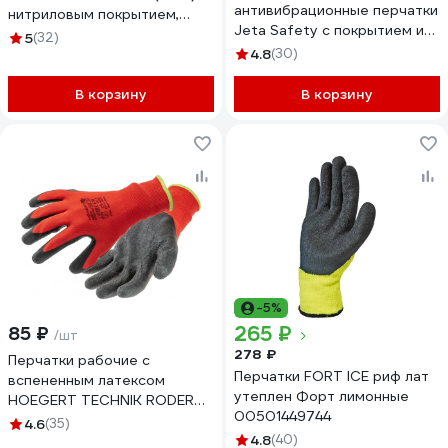
антивибрационные перчатки
нитриловым покрытием,
Jeta Safety с покрытием из
разм.XL/10 Jeta Safety
5
(32)
термопласта Kraken, р. 9/L
JN069-ХL
4.8
(30)
JTPE-101-L
В корзину
В корзину
-5%
265 ₽
85 ₽
/шт
278 ₽
Перчатки рабочие с
Перчатки FORT ICE риф лат
вспененным латексом
утеплен Форт лимонные
HOEGERT TECHNIK RODER
00501449744
размер 11 HT5K750-11-W
4.6
(35)
4.8
(40)