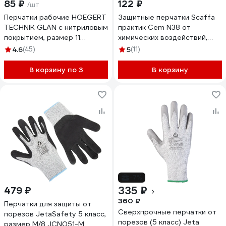
85 ₽
122 ₽
/шт
Перчатки рабочие HOEGERT
Защитные перчатки Scaffa
TECHNIK GLAN с нитриловым
практик Cem N38 от
покрытием, размер 11
химических воздействий,
HT5K754-11-W
размер 10 00-01017723
4.6
(45)
5
(11)
В корзину по 3
В корзину
-7%
335 ₽
479 ₽
360 ₽
Перчатки для защиты от
Сверхпрочные перчатки от
порезов JetaSafety 5 класс,
порезов (5 класс) Jeta
размер M/8 JCN051-M