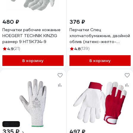
480 ₽
376 ₽
Перчатки рабочие кожаные
Перчатки Спец
HOEGERT TECHNIK KINZIG
хлопчатобумажные, двойной
размер 9 HT5K734-9
облив (латекс-желто-
зеленый), 13 класс, упаковка
4.9
(21)
4.8
(139)
-10 пар. И-8076-И/БЭ/10
В корзину
В корзину
-15%
335 ₽
497 ₽