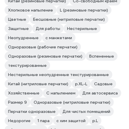
Китай (резиновые перчатки)
Со-свободным краем
Хлопковое напыление
L (резиновые перчатки)
Цветные
Бесшовные (нитриловые перчатки)
Защитные
Для работы
Нестерильные
Неопудренные
с манжетами
Одноразовые (рабочие перчатки)
Одноразовые (резиновые перчатки)
Вспененные
текстурированные
Нестерильные неопудренные текстурированные
Китай (нитриловые перчатки)
р.XL-L
Садовые
Хозяйственные
С напылением
Для автосервиса
Размер 9
Одноразовые (нитриловые перчатки)
Перчатки одноразовые
Для чистых помещений
Недорогие
1 пара
с хим защитой
р.L