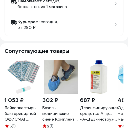
Самовывоз:
сегодня,
бесплатно
, из 1 магазина
Курьером:
сегодня,
от 290 ₽
Сопутствующие товары
1 053 ₽
302 ₽
687 ₽
482
Лейкопластырь
Бахилы
Дезинфицирующее
Одно
бактерицидный
медицинские
средство А-дез
меди
ОФИСМАГ
синие Комплект
«А-ДЕЗ-инстру» -
маск
ВЕРОФАРМ,
100 штук (50 пар),
1 л (крышка) АДИ-1
комп
5
(1)
2
(1)
4.