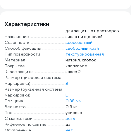
2,5х7,2 см.
4,5 г, Пнд,
короб
тканевая основа,
ЧИСТОВЬЕ
слой
200 шт. 881180
631067 603-385
Смс,
630
Характеристики
для защиты от растворов
Назначение
кислот и щелочей
Сезонность
всесезонный
Способ фиксации
свободный край
Тип поверхности
текстурированная
Материал
нитрил, хлопок
Покрытие
хлопковое
Класс защиты
класс 2
Размер (цифровая система
маркировки)
9
Размер (буквенная система
маркировки)
L
Толщина
0.38 мм
Вес нетто
0.9 кг
Пол
унисекс
С манжетами
есть
Рифленое покрытие
да
Опудренные
нет