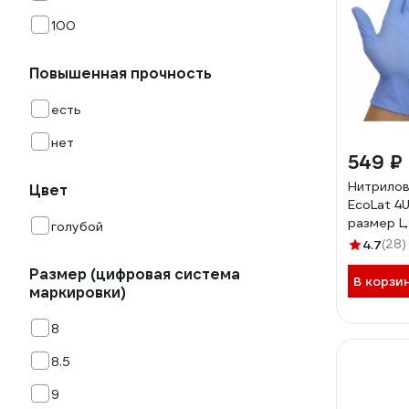
100
Повышенная прочность
есть
нет
549 ₽
Нитрилов
Цвет
EcoLat 4U
размер L,
голубой
4.7
(28)
Размер (цифровая система
В корзи
маркировки)
8
8.5
9