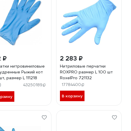
 ₽
2 283 ₽
атки нитровиниловые
Нитриловые перчатки
удренные Рыжий кот
ROXPRO размер L 100 шт
шт, размер L 111218
RoxelPro 721132
)
17784400
43250189
В корзину
орзину