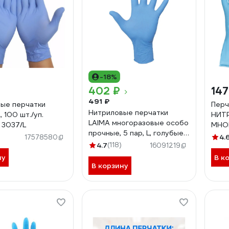
-18%
402 ₽
147
491 ₽
ые перчатки
Перч
Нитриловые перчатки
, 100 шт./уп.
НИТ
LAIMA многоразовые особо
 3037/L
МНО
прочные, 5 пар, L, голубые,,
4.
17578580
605018
4.7
(118)
16091219
ну
В к
В корзину