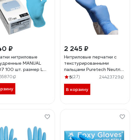
40 ₽
2 245 ₽
атки нитриловые
Нитриловые перчатки c
удренные MANUAL
текстурированными
7 100 шт. размер L
пальцами Puretech Neutrino
000005211
Protect 30см L, голубые,
65870
5
(27)
24423729
50пар G3053
орзину
В корзину