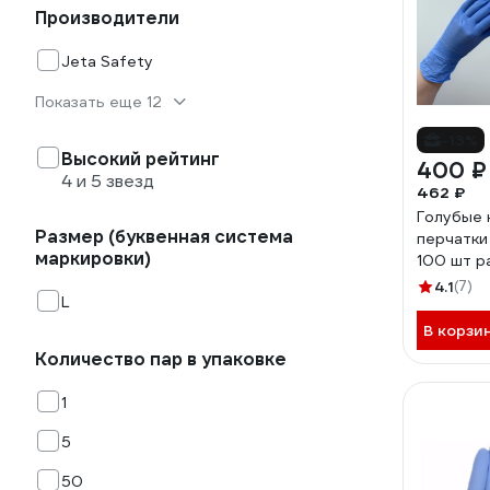
Производители
Jeta Safety
Показать еще 12
-13%
Высокий рейтинг
400 ₽
4 и 5 звезд
462 ₽
Голубые 
Размер (буквенная система
перчатки 
маркировки)
100 шт р
4.1
(7)
L
В корзи
Количество пар в упаковке
1
5
50