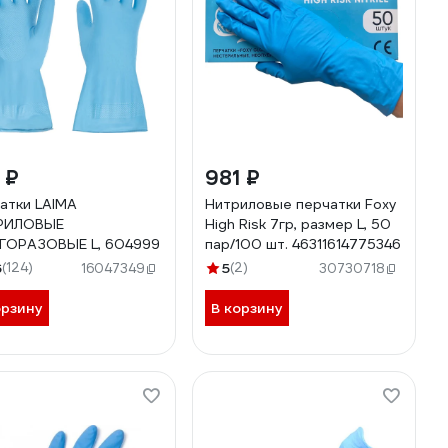
 ₽
981 ₽
атки LAIMA
Нитриловые перчатки Foxy
РИЛОВЫЕ
High Risk 7гр, размер L, 50
ГОРАЗОВЫЕ L, 604999
пар/100 шт. 46311614775346
6
(124)
5
(2)
16047349
30730718
орзину
В корзину