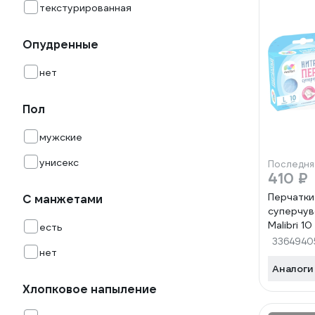
текстурированная
Опудренные
нет
Пол
мужские
унисекс
Последня
410 ₽
Перчатки
С манжетами
суперчув
Malibri 1
есть
размер L
3364940
нет
Аналоги
Хлопковое напыление