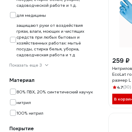
садоводческой работе и т.д.
для медицины
защищают руки от воздействия
грязи, влаги, моющих и чистящих
средств при любых бытовых и
хозяйственных работах: мытьё
посуды, стирка белья, уборка,
садоводческая работа и т.д
259 ₽
Показать еще 3
Нитрилов
EcoLat го
Материал
размер L
4.7
(30)
80% ПВХ, 20% синтетический каучук
В корзи
нитрил
100% нитрил
Покрытие