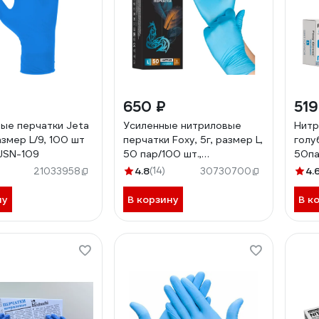
650 ₽
519
ые перчатки Jeta
Усиленные нитриловые
Нитр
змер L/9, 100 шт
перчатки Foxy, 5г, размер L,
голуб
 JSN-109
50 пар/100 шт.,
50па
46311614774801
)
4.8
(14)
4.
21033958
30730700
ну
В корзину
В к