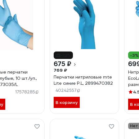
-12%
-3%
675 ₽
69
769 ₽
ые перчатки
Нитр
Перчатки нитриловые mte
лубые, 10 шт./уп.,
EcoLa
Lite синие Р.L, 2899470382
 73035/L
разм
40242557
4.
17578285
В корзину
ну
В к
Нет