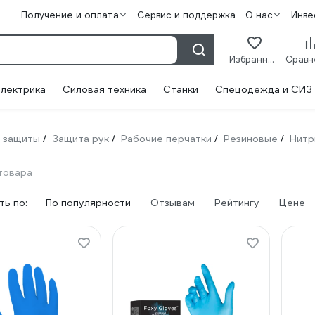
Получение и оплата
Сервис и поддержка
О нас
Инве
Избранное
лектрика
Силовая техника
Станки
Спецодежда и СИЗ
 защиты
Защита рук
Рабочие перчатки
Резиновые
Нитр
/
/
/
/
товара
ь по:
По популярности
Отзывам
Рейтингу
Цене