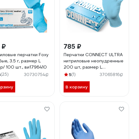
 ₽
785 ₽
иловые перчатки Foxy
Перчатки CONNECT ULTRA
ые, 3.5 г, размер L
нитриловые неопудренные
р/ 100 шт., ви1796410
200 шт, размер L
CT0000005308
6
(25)
5
(1)
30730754
37065816
орзину
В корзину