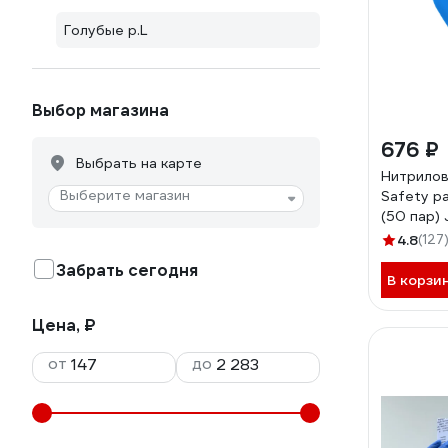
Голубые р.L
Выбор магазина
676 ₽
Выбрать на карте
Нитрилов
Выберите магазин
Safety ра
(50 пар)
4.8
(127
Забрать сегодня
В корзи
Цена, ₽
от
до