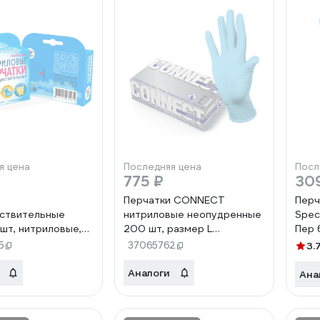
я цена
Последняя цена
Посл
775 ₽
30
Перчатки CONNECT
Перч
ствительные
нитриловые неопудренные
Spec
0 шт, нитриловые,
200 шт, размер L
Пер 
 1002-011L
CT0000005535
5
37065762
3.
Аналоги
Ана