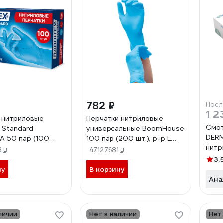
782 ₽
Посл
1 2
 нитриловые
Перчатки нитриловые
Смот
 Standard
универсальные BoomHouse
DERM
 50 пар (100
100 пар (200 шт.), р-р L
нитр
убые, р-р L
(большой), голубые 702149
3
47127681
CT0
), 702153
3.
ну
В корзину
Ана
личии
Нет в наличии
Нет