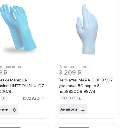
едняя цена
Последняя цена
9 ₽
3 209 ₽
атки Manipula
Перчатки MAPA СОЛО 997
ialist НИТРОН N-U-07
упаковка 50 пар, р.8
620/9
пер993008 997/8
7
(3)
16019370
15829224
Аналоги
логи