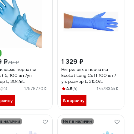
9 ₽
1 329 ₽
717 ₽
иловые перчатки
Нитриловые перчатки
t 5, 100 шт./уп.
EcoLat Long Cuff 100 шт./
ер L, 3044/L
уп. размер L, 3150/L
5
(14)
4.5
(4)
17578770
17578345
орзину
В корзину
 в наличии
Нет в наличии