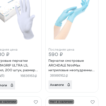
едняя цена
Последняя цена
30 ₽
590 ₽
ровые перчатки
Перчатки смотровые
AGRIP ULTRA LS,
ARCHDALE NitriMax
ил, 200 штук, размер L
нитриловые неопудренные
000000549
голубые 3г 50 пар, р.L
5
(6)
38986162
16836163
B150L
Аналоги
логи
 в наличии
Нет в наличии