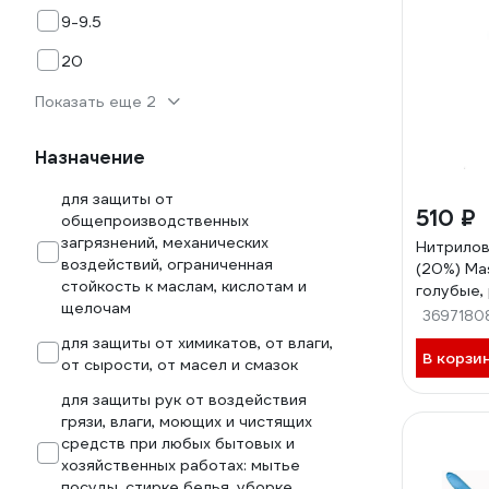
9-9.5
20
Показать еще 2
Назначение
для защиты от
510 ₽
общепроизводственных
загрязнений, механических
Нитрилов
воздействий, ограниченная
(20%) Ma
стойкость к маслам, кислотам и
голубые, 
щелочам
955
3697180
для защиты от химикатов, от влаги,
В корзи
от сырости, от масел и смазок
для защиты рук от воздействия
грязи, влаги, моющих и чистящих
средств при любых бытовых и
хозяйственных работах: мытье
посуды, стирке белья, уборке,