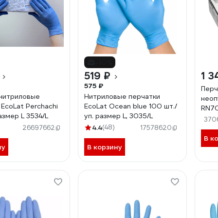
-10%
519 ₽
1 3
575 ₽
Перч
нитриловые
Нитриловые перчатки
неоп
EcoLat Perchachi
EcoLat Ocean blue 100 шт./
RN70
азмер L 3534/L
уп. размер L, 3035/L
CT0
370
4.4
(48)
26697662
17578620
В к
ну
В корзину