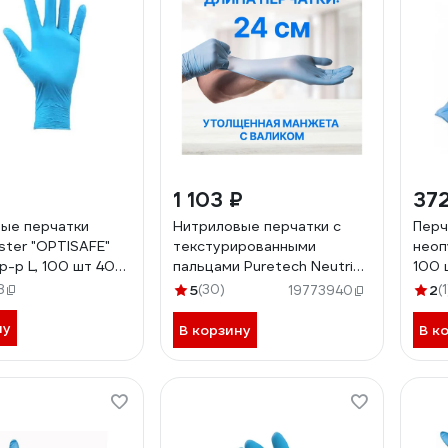
1 103 ₽
372
ые перчатки
Нитриловые перчатки с
Перч
ster "OPTISAFE"
текстурированными
неоп
р-р L, 100 шт 402-
пальцами Puretech Neutrino
100 
24 см, L, голубые, 50пар
8
5
(30)
2
(1
19773940
G1053
ну
В корзину
В к