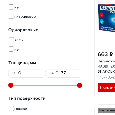
нет
нитриловое
Одноразовые
есть
нет
663 ₽
Перчатки
Толщина, мм
RABBITEX
УПАКОВКА
от
до
шт.), гол
4677854
(большой
В корзи
Тип поверхности
гладкая
Нет в на