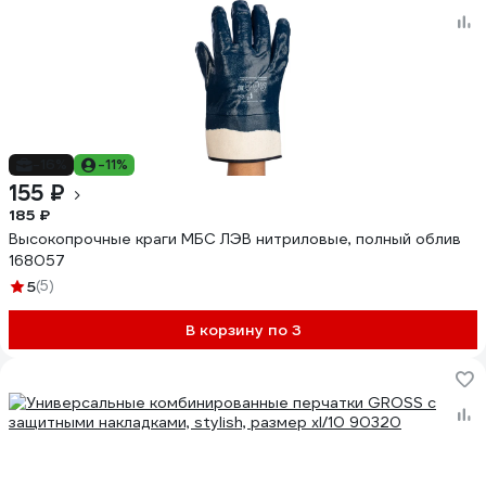
-16%
-11%
155 ₽
185 ₽
Высокопрочные краги МБС ЛЭВ нитриловые, полный облив
168057
5
(5)
В корзину по 3