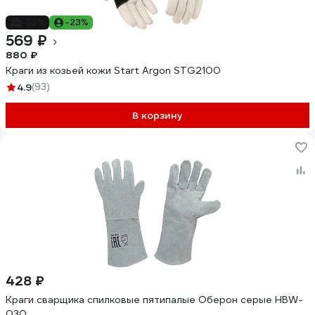
-35%
-23%
569 ₽
880 ₽
Краги из козьей кожи Start Argon STG2100
4.9
(93)
В корзину
428 ₽
Краги сварщика спилковые пятипалые Оберон серые HBW-
030