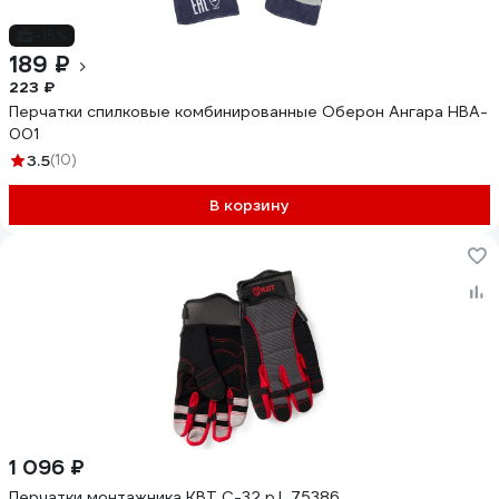
-15%
189 ₽
223 ₽
Перчатки спилковые комбинированные Оберон Ангара HBA-
001
3.5
(10)
В корзину
1 096 ₽
Перчатки монтажника КВТ С-32 р.L 75386