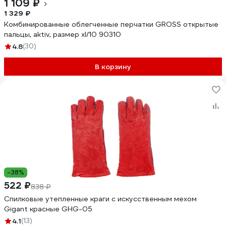
1 109 ₽
1 329 ₽
Комбинированные облегченные перчатки GROSS открытые
пальцы, aktiv, размер xl/10 90310
4.8
(30)
В корзину
-38%
522 ₽
838 ₽
Спилковые утепленные краги с искусственным мехом
Gigant красные GHG-05
4.1
(13)