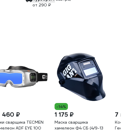
от 290 ₽
-14%
8 460 ₽
1 175 ₽
7 55
ки сварщика TECMEN
Маска сварщика
Костюм
мелеон ADF EYE 100
хамелеон Ф4 СБ (4/9-13
Гектор