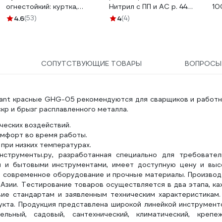
огнестойкий: куртка,
Нитрил с ПП и АС р. 44
10
брюки р-р 52-54/170-176
120329
4.6
(53)
4
(4)
ГОСТ MILL
4660319472309
СОПУТСТВУЮЩИЕ ТОВАРЫ
ВОПРОС
gant красные GHG-05 рекомендуются для сварщиков и работн
р и брызг расплавленного металла.
ческих воздействий.
омфорт во время работы.
при низких температурах.
нструменты.ру, разработанная специально для требовател
и и бытовыми инструментами, имеет доступную цену и выс
ся современное оборудование и прочные материалы. Произво
Азии. Тестирование товаров осуществляется в два этапа, к
ие стандартам и заявленным техническим характеристикам.
укта. Продукция представлена широкой линейкой инструмент
ьный, садовый, сантехнический, климатический, крепеж