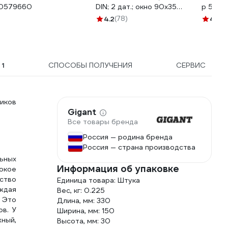
0579660
DIN; 2 дат.; окно 90х35
р 52-5
мм) Gigant G-110507
23293
4.2
(78)
4.8
(4
Ы
1
СПОСОБЫ ПОЛУЧЕНИЯ
СЕРВИС
иков
Gigant
Все товары бренда
Россия — родина бренда
Россия — страна производства
ьных
Информация об упаковке
окое
дство
Единица товара: Штука
аждая
Вес, кг: 0.225
 Это
Длина, мм: 330
ов. У
Ширина, мм: 150
ный,
Высота, мм: 30