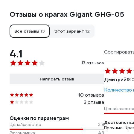
Отзывы о крагах Gigant GHG-05
Все отзывы
13
Этот вариант
12
4.1
Сортировать
13 отзывов
Написать отзыв
Дмитрий
18.
Количество п
10 отзывов
3 отзыва
Цена/качеств
Оценки по параметрам
Достоинства
Цена/качество
3.9
Прочные. Кре
Эргономика
4.3