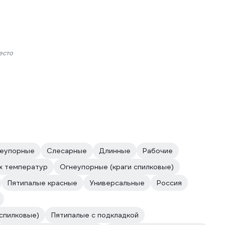
есто
неупорные
Слесарные
Длинные
Рабочие
х температур
Огнеупорные (краги спилковые)
Пятипалые красные
Универсальные
Россия
 спилковые)
Пятипалые с подкладкой