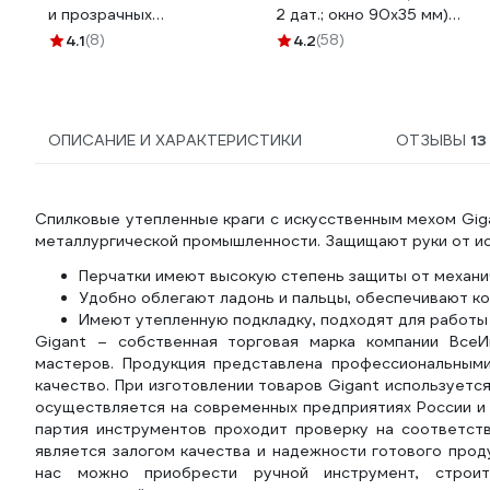
и прозрачных
2 дат.; окно 90х35 мм)
минеральных стекол
Gigant G-110506
4.1
(8)
4.2
(58)
Управдом 4100008791
ОПИСАНИЕ И ХАРАКТЕРИСТИКИ
ОТЗЫВЫ
13
Cпилковые утепленные краги с искусственным мехом Gi
металлургической промышленности. Защищают руки от иск
Перчатки имеют высокую степень защиты от механи
Удобно облегают ладонь и пальцы, обеспечивают к
Имеют утепленную подкладку, подходят для работы 
Gigant – собственная торговая марка компании ВсеИ
мастеров. Продукция представлена профессиональным
качество. При изготовлении товаров Gigant использует
осуществляется на современных предприятиях России и 
партия инструментов проходит проверку на соответств
является залогом качества и надежности готового прод
нас можно приобрести ручной инструмент, строител