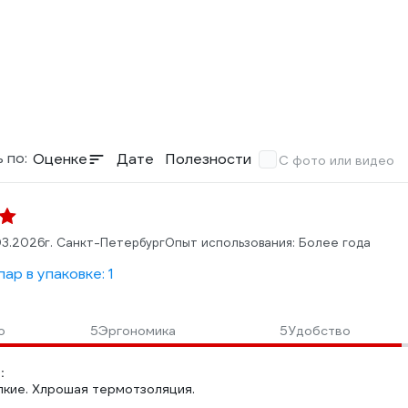
 по:
Оценке
Дате
Полезности
С фото или видео
03.2026
г. Санкт-Петербург
Опыт использования: Более года
ар в упаковке: 1
о
5
Эргономика
5
Удобство
:
пкие. Хлрошая термотзоляция.