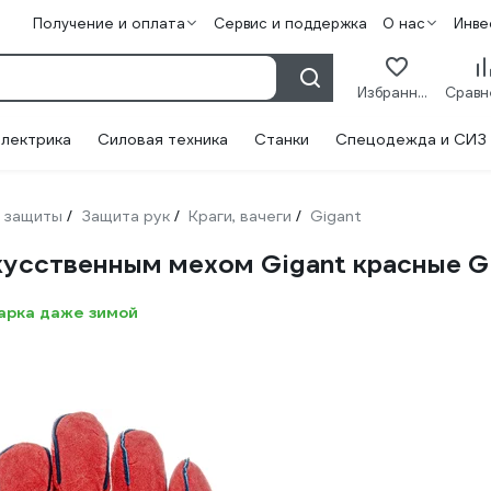
Получение и оплата
Сервис и поддержка
О нас
Инве
Избранное
лектрика
Силовая техника
Станки
Спецодежда и СИЗ
 защиты
Защита рук
Краги, вачеги
Gigant
/
/
/
скусственным мехом Gigant красные 
арка даже зимой