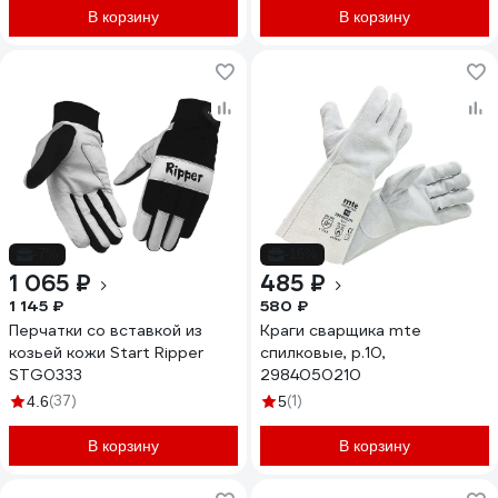
В корзину
В корзину
-7%
-16%
1 065 ₽
485 ₽
1 145 ₽
580 ₽
Перчатки со вставкой из
Краги сварщика mte
козьей кожи Start Ripper
спилковые, р.10,
STG0333
2984050210
(37)
(1)
4.6
5
В корзину
В корзину