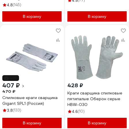
(77)
4.5
(145)
4.8
В корзину
В корзину
-13%
407 ₽
428 ₽
470 ₽
Краги сварщика спилковые
Спилковые краги сварщика
пятипалые Оберон серые
Gigant SPL1 (Россия)
HBW-030
(133)
3.8
(10)
4.6
В корзину
В корзину