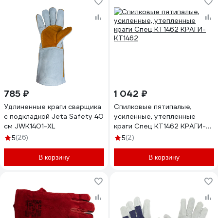
785 ₽
1 042 ₽
Удлиненные краги сварщика
Спилковые пятипалые,
с подкладкой Jeta Safety 40
усиленные, утепленные
см JWK1401-XL
краги Спец KT1462 КРАГИ-
KT1462
(26)
(2)
5
5
В корзину
В корзину