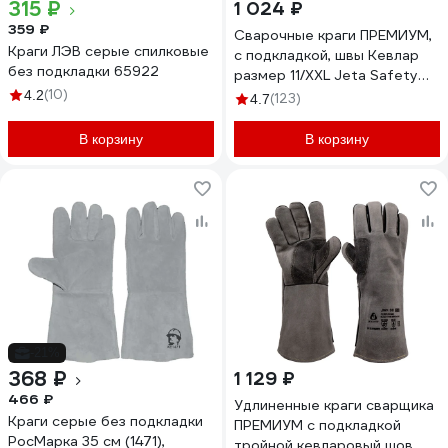
315 ₽
1 024 ₽
359 ₽
Сварочные краги ПРЕМИУМ,
Краги ЛЭВ серые спилковые
с подкладкой, швы Кевлар
без подкладки 65922
размер 11/XXL Jeta Safety
(10)
JWK-502-XXL
4.2
(123)
4.7
В корзину
В корзину
-21%
368 ₽
1 129 ₽
466 ₽
Удлиненные краги сварщика
Краги серые без подкладки
ПРЕМИУМ с подкладкой
РосМарка 35 см (1471),
тройной кевларовый шов