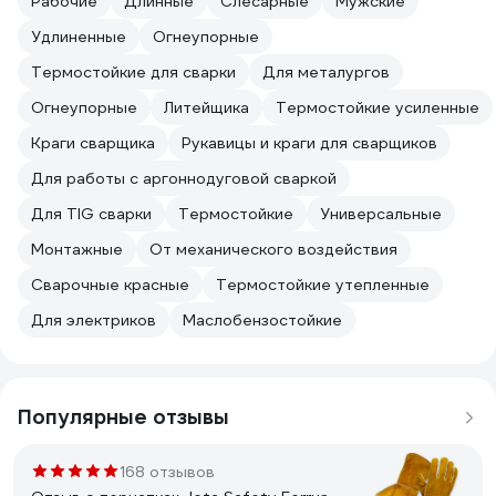
Рабочие
Длинные
Слесарные
Мужские
Удлиненные
Огнеупорные
Термостойкие для сварки
Для металургов
Огнеупорные
Литейщика
Термостойкие усиленные
Краги сварщика
Рукавицы и краги для сварщиков
Для работы с аргоннодуговой сваркой
Для TIG сварки
Термостойкие
Универсальные
Монтажные
От механического воздействия
Сварочные красные
Термостойкие утепленные
Для электриков
Маслобензостойкие
Популярные отзывы
168 отзывов