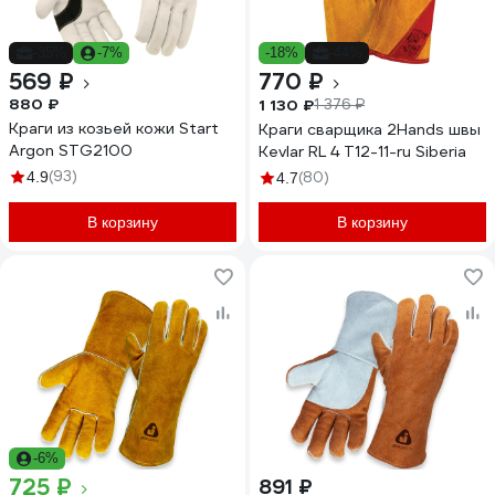
-35%
-7%
-18%
-44%
569 ₽
770 ₽
880 ₽
1 130 ₽
1 376 ₽
Краги из козьей кожи Start
Краги сварщика 2Hands швы
Argon STG2100
Kevlar RL 4 Т12-11-ru Siberia
(93)
4.9
(80)
4.7
В корзину
В корзину
-6%
725 ₽
891 ₽