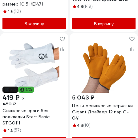
размер 10,5 КЕ1471
размер 10/XL Jeta Safety
(149)
4.9
(10)
JWK-501-XL
4.6
В корзину
В корзину
-7%
-5%
419 ₽
5 043 ₽
450 ₽
Цельноспилковые перчатки
Спилковые краги без
Gigant Драйвер 12 пар G-
подкладки Start Basic
041
STG0111
(10)
4.8
(57)
4.5