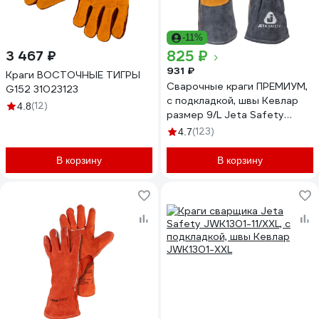
-11%
825 ₽
3 467 ₽
931 ₽
Краги ВОСТОЧНЫЕ ТИГРЫ
Сварочные краги ПРЕМИУМ,
G152 31023123
с подкладкой, швы Кевлар
(12)
4.8
размер 9/L Jeta Safety
JWK-502-L
(123)
4.7
В корзину
В корзину