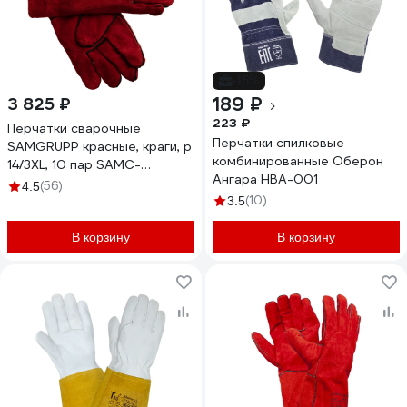
-15%
189 ₽
3 825 ₽
223 ₽
Перчатки сварочные
Перчатки спилковые
SAMGRUPP красные, краги, р
комбинированные Оберон
14/3XL, 10 пар SAMC-
Ангара HBA-001
070000001-10
(56)
4.5
(10)
3.5
В корзину
В корзину