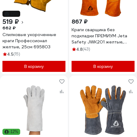
-22%
519 ₽
867 ₽
662 ₽
Краги сварщика без
Спилковые укороченные
подкладки ПРЕМИУМ Jeta
краги Профессионал
Safety JWK201 желтые,
желтые, 25см 695803
р.10/XL JWK201-XL
(43)
4.8
(15)
4.5
В корзину
В корзину
-12%