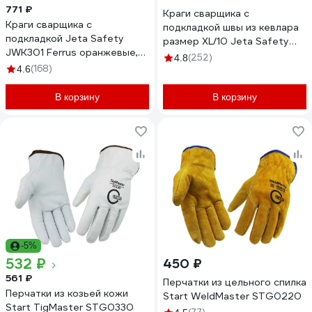
771 ₽
Краги сварщика с
Краги сварщика с
подкладкой швы из кевлара
подкладкой Jeta Safety
размер XL/10 Jeta Safety
JWK301 Ferrus оранжевые,
JWK401-XL
(252)
4.8
р.10/XL JWK301-XL
(168)
4.6
В корзину
В корзину
-5%
532 ₽
450 ₽
561 ₽
Перчатки из цельного спилка
Перчатки из козьей кожи
Start WeldMaster STG0220
Start TigMaster STG0330