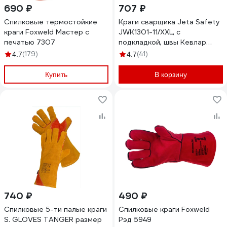
690 ₽
707 ₽
Спилковые термостойкие
Краги сварщика Jeta Safety
краги Foxweld Мастер с
JWK1301-11/XXL, с
печатью 7307
подкладкой, швы Кевлар
JWK1301-XXL
(179)
(41)
4.7
4.7
Купить
В корзину
740 ₽
490 ₽
Спилковые 5-ти палые краги
Спилковые краги Foxweld
S. GLOVES TANGER размер
Рэд 5949