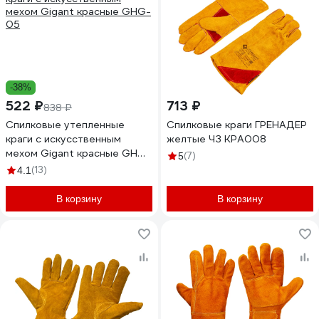
-38%
522 ₽
713 ₽
838 ₽
Спилковые утепленные
Спилковые краги ГРЕНАДЕР
краги с искусственным
желтые ЧЗ КРА008
мехом Gigant красные GHG-
(7)
5
05
(13)
4.1
В корзину
В корзину