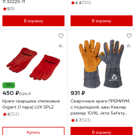
11 32225-11
(130)
4.4
(6)
5
В корзину
В корзину
-28%
450 ₽
931 ₽
624 ₽
Краги сварщика спилковые
Сварочные краги ПРЕМИУМ,
Gigant (1 пара) LUX SPL2
с подкладкой, швы Кевлар
размер 10/XL Jeta Safety
(122)
4
JWK-502-XL
(123)
4.7
Купить
В корзину