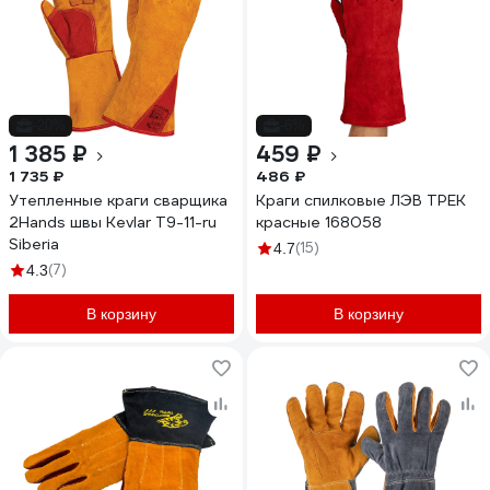
-20%
-6%
1 385 ₽
459 ₽
1 735 ₽
486 ₽
Утепленные краги сварщика
Краги спилковые ЛЭВ ТРЕК
2Hands швы Kevlar Т9-11-ru
красные 168058
Siberia
(15)
4.7
(7)
4.3
В корзину
В корзину