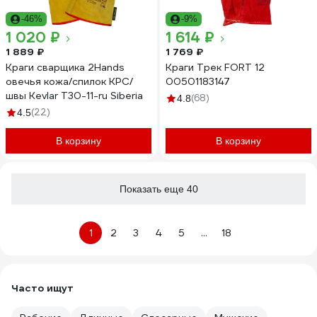
-46%
-9%
1 020 ₽
1 614 ₽
1 889 ₽
1 769 ₽
Краги сварщика 2Hands
Краги Трек FORT 12
овечья кожа/спилок КРС/
00501183147
швы Kevlar Т30-11-ru Siberia
(68)
4.8
(22)
4.5
В корзину
В корзину
Показать еще 40
1
2
3
4
5
...
18
Часто ищут