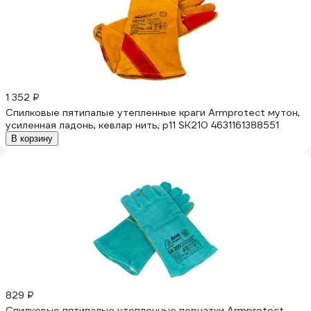
1 352 ₽
Спилковые пятипалые утепленные краги Armprotect мутон,
усиленная ладонь, кевлар нить, р11 SK210 4631161388551
В корзину
829 ₽
Спилковые пятипалые утепленные перчатки Armprotect