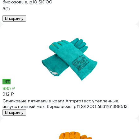
бирюзовые, р10 SK100
5
(1)
В корзину
-3%
885 ₽
912 ₽
Спилковые пятипалые краги Armprotect утепленные,
искусственный мех, бирюзовые, р11 SK200 4631161388513
В корзину