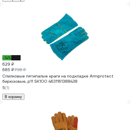
-14%
-21%
629 ₽
685 ₽
798 ₽
Спилковые пятипалые краги на подкладке Armprotect
бирюзовые, р11 SK100 4631161388438
5
(1)
В корзину