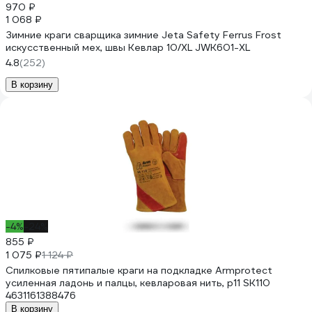
970 ₽
1 068 ₽
Зимние краги сварщика зимние Jeta Safety Ferrus Frost
искусственный мех, швы Кевлар 10/XL JWK601-XL
4.8
(252)
В корзину
-4%
-24%
855 ₽
1 075 ₽
1 124 ₽
Спилковые пятипалые краги на подкладке Armprotect
усиленная ладонь и палцы, кевларовая нить, р11 SK110
4631161388476
В корзину