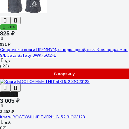
-11%
825 ₽
931 ₽
Сварочные краги ПРЕМИУМ, с подкладкой, швы Кевлар размер
9/L Jeta Safety JWK-502-L
4.7
(123)
В корзину
-12%
3 005 ₽
3 402 ₽
Краги ВОСТОЧНЫЕ ТИГРЫ G152 31023123
4.8
(12)