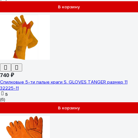
В корзину
740 ₽
Спилковые 5-ти палые краги S. GLOVES TANGER размер 11
32225-11
5
(6)
В корзину