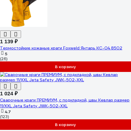
1 139 ₽
Термостойкие кожаные краги Foxweld Янтарь КС-04 8502
5
(26)
В корзину
1 024 ₽
Сварочные краги ПРЕМИУМ, с подкладкой, швы Кевлар размер
11/XXL Jeta Safety JWK-502-XXL
4.7
(123)
В корзину