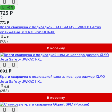
-6%
725 ₽
771 ₽
Краги сварщика с подкладкой Jeta Safety JWK301 Ferrus
оранжевые, р.10/XL JWK301-XL
4.6
(168)
В корзину
891 ₽
Краги сварщика с подкладкой швы из кевлара размер XL/10
Jeta Safety JWK401-XL
4.8
(252)
В корзину