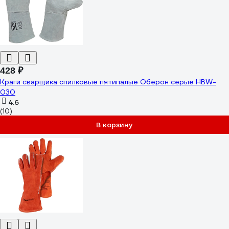
428 ₽
Краги сварщика спилковые пятипалые Оберон серые HBW-
030
4.6
(10)
В корзину