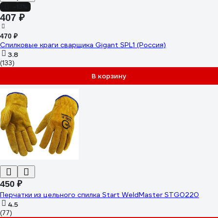
-13%
407 ₽
470 ₽
Спилковые краги сварщика Gigant SPL1 (Россия)
3.8
(133)
В корзину
450 ₽
Перчатки из цельного спилка Start WeldMaster STG0220
4.5
(77)