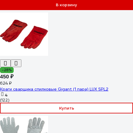
В корзину
-28%
450 ₽
624 ₽
Краги сварщика спилковые Gigant (1 пара) LUX SPL2
4
(122)
Купить