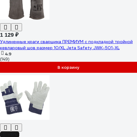
1 129 ₽
Удлиненные краги сварщика ПРЕМИУМ с подкладкой тройной
кевларовый шов размер 10/XL Jeta Safety JWK-501-XL
4.9
(149)
В корзину
-15%