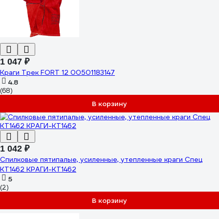
1 047 ₽
Краги Трек FORT 12 00501183147
4.8
(68)
В корзину
1 042 ₽
Спилковые пятипалые, усиленные, утепленные краги Спец
KT1462 КРАГИ-KT1462
5
(2)
В корзину