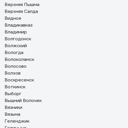
Верхняя Пышма
Верхняя Салда
Видное
Владикавказ
Владимир
Волгодонск
Волжский
Вологда
Волоколамск
Волосово
Волхов
Воскресенск
Воткинск
Выборг
Вышний Волочек
Вязники
Вязьма
Геленджик
Голицыно