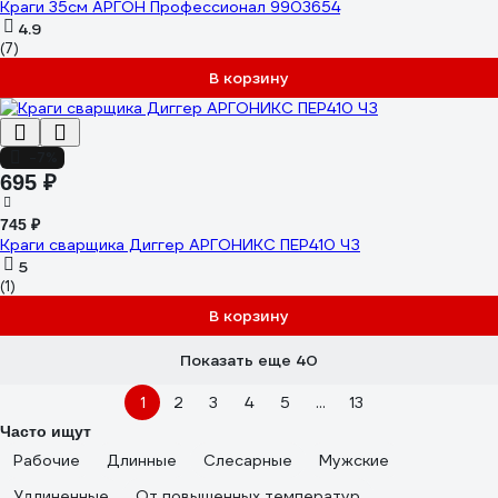
Краги 35см АРГОН Профессионал 9903654
4.9
(7)
В корзину
-7%
695 ₽
745 ₽
Краги сварщика Диггер АРГОНИКС ПЕР410 ЧЗ
5
(1)
В корзину
Показать еще 40
1
2
3
4
5
...
13
Часто ищут
Рабочие
Длинные
Слесарные
Мужские
Удлиненные
От повышенных температур