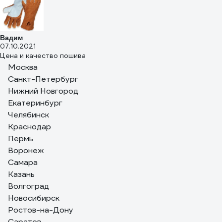
Вадим
07.10.2021
Цена и качество пошива
Москва
136 отзывов
Санкт-Петербург
Отзыв о перчатках Jeta Safety Ferrus Max 10/XL
Нижний Новгород
Екатеринбург
Челябинск
Краснодар
Евгений В.
Пермь
26.07.2021
Воронеж
Качественный спилок и крепкие швы, без запаха, мягкие
Самара
Казань
Волгоград
Новосибирск
Ростов-на-Дону
Саратов