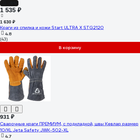
-6%
1 535 ₽
1 630 ₽
Краги из спилка и кожи Start ULTRA X STG2120
4.8
(43)
В корзину
931 ₽
Сварочные краги ПРЕМИУМ, с подкладкой, швы Кевлар размер
10/XL Jeta Safety JWK-502-XL
4.7