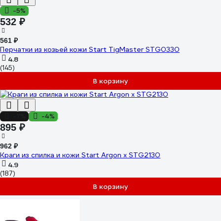
-5%
532 ₽
561 ₽
Перчатки из козьей кожи Start TigMaster STG0330
4.8
(145)
В корзину
-7%
-4%
895 ₽
962 ₽
Краги из спилка и кожи Start Argon x STG2130
4.9
(187)
В корзину