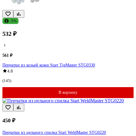
-5%
532 ₽
561 ₽
Перчатки из козьей кожи Start TigMaster STG0330
4.8
(145)
В корзину
450 ₽
Перчатки из цельного спилка Start WeldMaster STG0220