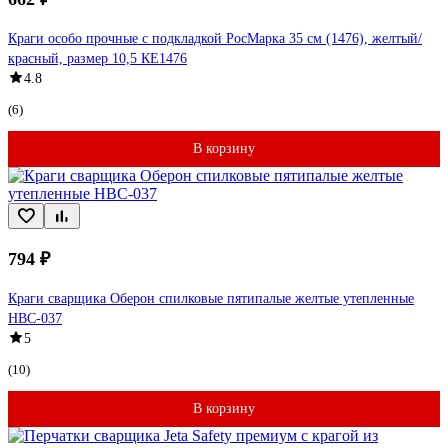
Краги особо прочные с подкладкой РосМарка 35 см (1476), желтый/
красный, размер 10,5 КЕ1476
4.8
(6)
В корзину
794 ₽
Краги сварщика Оберон спилковые пятипалые желтые утепленные
HBC-037
5
(10)
В корзину