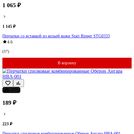
1 065 ₽
1 145 ₽
Перчатки со вставкой из козьей кожи Start Ripper STG0333
4.6
(37)
В корзину
-15%
189 ₽
223 ₽
Перчатки спилковые комбинированные Оберон Ангара HBA-001