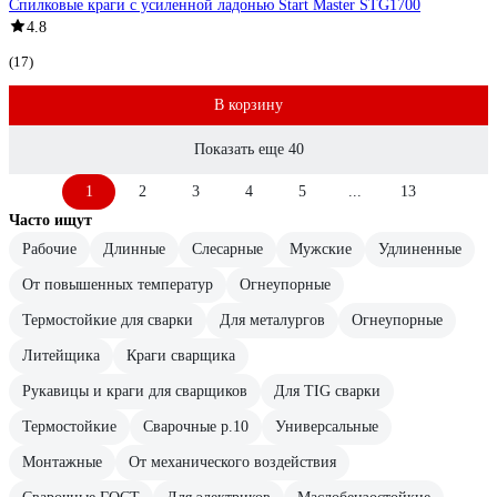
Спилковые краги с усиленной ладонью Start Master STG1700
4.8
(17)
В корзину
Показать еще 40
1
2
3
4
5
...
13
Часто ищут
Рабочие
Длинные
Слесарные
Мужские
Удлиненные
От повышенных температур
Огнеупорные
Термостойкие для сварки
Для металургов
Огнеупорные
Литейщика
Краги сварщика
Рукавицы и краги для сварщиков
Для TIG сварки
Термостойкие
Сварочные р.10
Универсальные
Монтажные
От механического воздействия