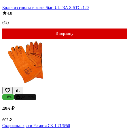
Краги из спилка и кожи Start ULTRA X STG2120
4.8
(43)
В корзину
-18%
до -29%
495 ₽
602 ₽
Сварочные краги Ресанта СК-1 71/6/50