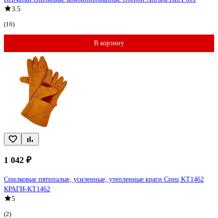
3.5
(10)
В корзину
1 042 ₽
Спилковые пятипалые, усиленные, утепленные краги Спец KT1462
КРАГИ-KT1462
5
(2)