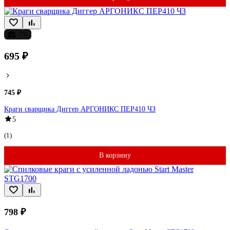
-7%
695 ₽
745 ₽
Краги сварщика Диггер АРГОНИКС ПЕР410 ЧЗ
5
(1)
В корзину
798 ₽