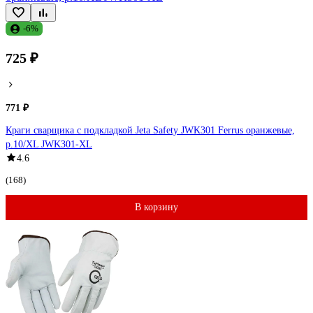
-6%
725 ₽
771 ₽
Краги сварщика с подкладкой Jeta Safety JWK301 Ferrus оранжевые,
р.10/XL JWK301-XL
4.6
(168)
В корзину