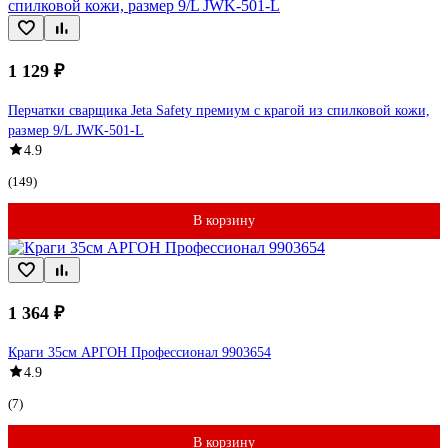
1 129 ₽
Перчатки сварщика Jeta Safety премиум с крагой из спилковой кожи,
размер 9/L JWK-501-L
4.9
(149)
В корзину
1 364 ₽
Краги 35см АРГОН Профессионал 9903654
4.9
(7)
В корзину