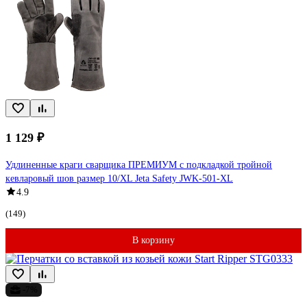
1 129 ₽
Удлиненные краги сварщика ПРЕМИУМ с подкладкой тройной
кевларовый шов размер 10/XL Jeta Safety JWK-501-XL
4.9
(149)
В корзину
-7%