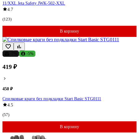
11/XXL Jeta Safety JWK-502-XXL
4.7
(123)
В корзину
-7%
-5%
419 ₽
450 ₽
Спилковые краги без подкладки Start Basic STG0111
4.5
(57)
В корзину