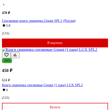
470 ₽
Спилковые краги сварщика Gigant SPL1 (Россия)
3.8
(133)
В корзину
-28%
450 ₽
624 ₽
Краги сварщика спилковые Gigant (1 пара) LUX SPL2
4
(122)
Купить