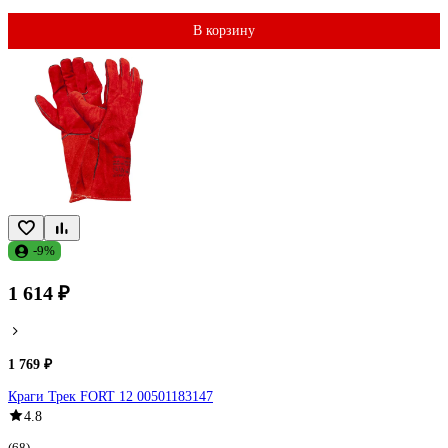
В корзину
-9%
1 614 ₽
1 769 ₽
Краги Трек FORT 12 00501183147
4.8
(68)