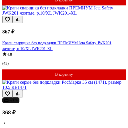
В корзину
867 ₽
Краги сварщика без подкладки ПРЕМИУМ Jeta Safety JWK201
желтые, р.10/XL JWK201-XL
4.8
(43)
В корзину
-21%
368 ₽