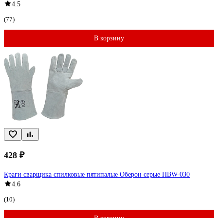
4.5
(77)
В корзину
428 ₽
Краги сварщика спилковые пятипалые Оберон серые HBW-030
4.6
(10)