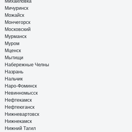
Михайловка
Мичуринск
Можайск
Мончегорск
Московский
Мурманск
Муром
Мценск
Мытищи
Набережные Челны
Назрань
Нальчик
Наро-Фоминск
Невинномысск
Нефтекамск
Нефтеюганск
Нижневартовск
Нижнекамск
Нижний Тагил