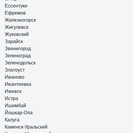
Ессентуки
Ефремов
Железногорск
Жигулевск
Жуковский
Зарайск
Звенигород
Зеленоград
Зеленодольск
Златоуст
Иваново
Ивантеевка
Ижевск
Истра
Ишимбай
Йошкар-Ола
Калуга
Каменск-Уральский