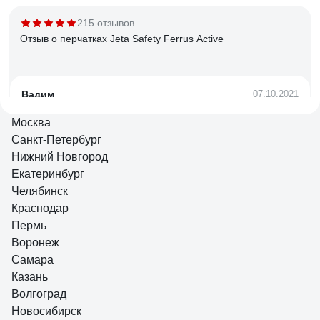
215 отзывов
Отзыв о перчатках Jeta Safety Ferrus Active
Вадим
07.10.2021
Цена и качество пошива
Москва
Санкт-Петербург
Нижний Новгород
136 отзывов
Екатеринбург
Отзыв о перчатках Jeta Safety Ferrus Max
Челябинск
10/XL
Краснодар
Пермь
Евгений В.
26.07.2021
Воронеж
Качественный спилок и крепкие швы, без запаха, мягкие
Самара
Казань
Волгоград
Новосибирск