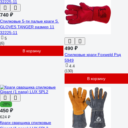
740 ₽
Спилковые 5-ти палые краги S.
GLOVES TANGER размер 11
32225-11
5
(6)
490 ₽
В корзину
Спилковые краги Foxweld Рэд
5949
4.4
(130)
В корзину
-28%
450 ₽
624 ₽
Краги сварщика спилковые