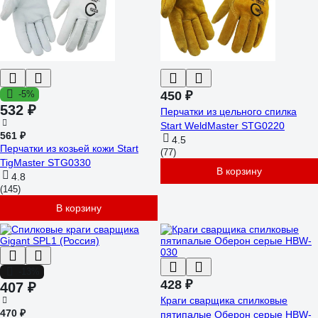
-5%
450 ₽
532 ₽
Перчатки из цельного спилка
Start WeldMaster STG0220
561 ₽
4.5
Перчатки из козьей кожи Start
(77)
TigMaster STG0330
В корзину
4.8
(145)
В корзину
-13%
428 ₽
407 ₽
Краги сварщика спилковые
470 ₽
пятипалые Оберон серые HBW-