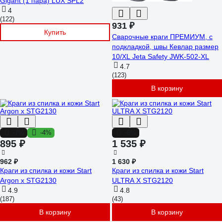
Gigant (1 пара) LUX SPL2
4
(122)
931 ₽
Купить
Сварочные краги ПРЕМИУМ, с
подкладкой, швы Кевлар размер
10/XL Jeta Safety JWK-502-XL
4.7
(123)
В корзину
-7%
-4%
-6%
895 ₽
1 535 ₽
962 ₽
1 630 ₽
Краги из спилка и кожи Start
Краги из спилка и кожи Start
Argon x STG2130
ULTRA X STG2120
4.9
4.8
(187)
(43)
В корзину
В корзину