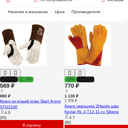
Наличие в магазинах
Цена
Производители
-35%
-7%
-18%
-44%
569 ₽
770 ₽
880 ₽
1 130 ₽
1 376 ₽
Краги из козьей кожи Start Argon
Краги сварщика 2Hands швы
STG2100
Kevlar RL 4 Т12-11-ru Siberia
4.9
4.7
(93)
(80)
В корзину