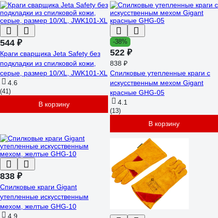
544 ₽
-38%
522 ₽
Краги сварщика Jeta Safety без
подкладки из спилковой кожи,
838 ₽
серые, размер 10/XL, JWK101-XL
Спилковые утепленные краги с
4.6
искусственным мехом Gigant
(41)
красные GHG-05
4.1
В корзину
(13)
В корзину
838 ₽
Спилковые краги Gigant
утепленные искусственным
мехом, желтые GHG-10
4.9