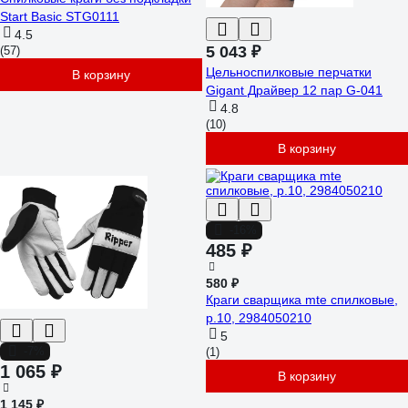
Start Basic STG0111
4.5
5 043 ₽
(57)
Цельноспилковые перчатки
В корзину
Gigant Драйвер 12 пар G-041
4.8
(10)
В корзину
-16%
485 ₽
580 ₽
Краги сварщика mte спилковые,
р.10, 2984050210
5
-7%
(1)
1 065 ₽
В корзину
1 145 ₽