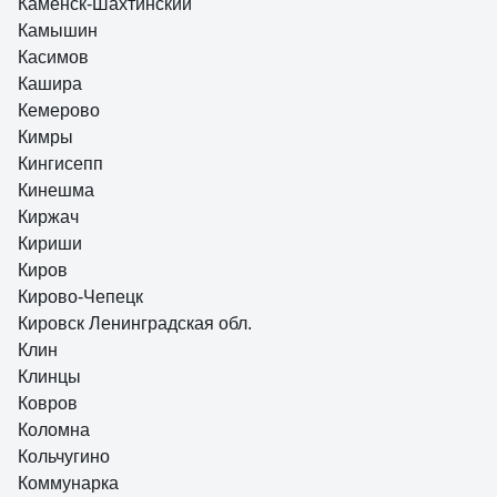
Каменск-Шахтинский
Камышин
Касимов
Кашира
Кемерово
Кимры
Кингисепп
Кинешма
Киржач
Кириши
Киров
Кирово-Чепецк
Кировск Ленинградская обл.
Клин
Клинцы
Ковров
Коломна
Кольчугино
Коммунарка