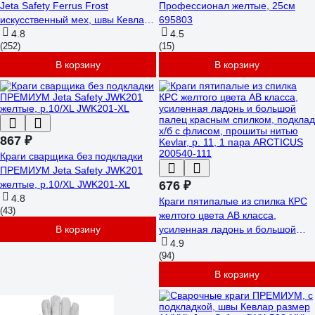
Jeta Safety Ferrus Frost
Профессионал желтые, 25см
искусственный мех, швы Кевлар
695803
10/XL JWK601-XL
4.8
4.5
(252)
(15)
В корзину
В корзину
867 ₽
Краги сварщика без подкладки
ПРЕМИУМ Jeta Safety JWK201
желтые, р.10/XL JWK201-XL
676 ₽
4.8
Краги пятипалые из спилка КРС
(43)
желтого цвета АB класса,
В корзину
усиленная ладонь и большой
палец красным спилком, подклад
4.9
(94)
х/б с флисом, прошиты нитью
Kevlar, р. 11, 1 пара ARCTICUS
В корзину
200540-111