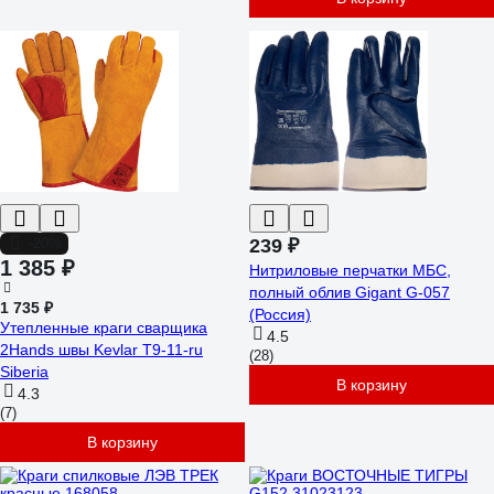
-20%
239 ₽
1 385 ₽
Нитриловые перчатки МБС,
полный облив Gigant G-057
1 735 ₽
(Россия)
Утепленные краги сварщика
4.5
2Hands швы Kevlar Т9-11-ru
(28)
Siberia
В корзину
4.3
(7)
В корзину