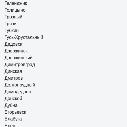
Геленджик
Голицыно
Грозный
Грязи
Губкин
Гусь-Хрустальный
Дедовск
Дзержинск
Дзержинский
Димитровград
Динская
Дмитров
Долгопрудный
Домодедово
Донской
Дубна
Егорьевск
Елабуга
Елец