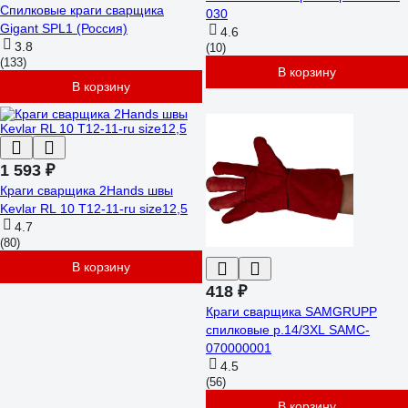
Спилковые краги сварщика
030
Gigant SPL1 (Россия)
4.6
3.8
(10)
(133)
В корзину
В корзину
1 593 ₽
Краги сварщика 2Hands швы
Kevlar RL 10 T12-11-ru size12,5
4.7
(80)
В корзину
418 ₽
Краги сварщика SAMGRUPP
спилковые р.14/3XL SAMC-
070000001
4.5
(56)
В корзину