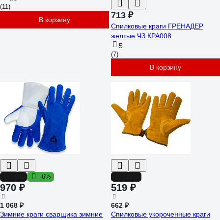
(11)
713 ₽
В корзину
Спилковые краги ГРЕНАДЕР
желтые ЧЗ КРА008
5
(7)
В корзину
-9%
-6%
-22%
970 ₽
519 ₽
1 068 ₽
662 ₽
Зимние краги сварщика зимние
Спилковые укороченные краги