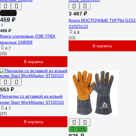
-6%
3 467 ₽
459 ₽
Краги ВОСТОЧНЫЕ ТИГРЫ G152
31023123
486 ₽
4.8
Краги спилковые ЛЭВ ТРЕК
(12)
красные 168058
В корзину
4.7
(15)
В корзину
553 ₽
Перчатки со вставкой из козьей
кожи Start WorkMaster STG0110
4.7
(37)
В корзину
-11%