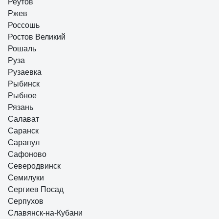
Реутов
Ржев
Россошь
Ростов Великий
Рошаль
Руза
Рузаевка
Рыбинск
Рыбное
Рязань
Салават
Саранск
Сарапул
Сафоново
Северодвинск
Семилуки
Сергиев Посад
Серпухов
Славянск-на-Кубани