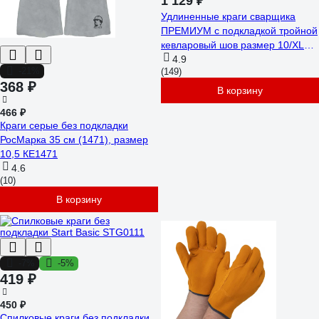
1 129 ₽
Удлиненные краги сварщика
ПРЕМИУМ с подкладкой тройной
кевларовый шов размер 10/XL
Jeta Safety JWK-501-XL
4.9
-21%
(149)
368 ₽
В корзину
466 ₽
Краги серые без подкладки
РосМарка 35 см (1471), размер
10,5 КЕ1471
4.6
(10)
В корзину
-7%
-5%
419 ₽
450 ₽
Спилковые краги без подкладки