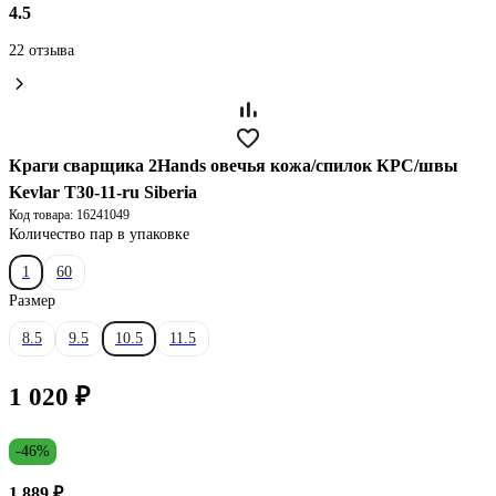
4.5
22 отзыва
Краги сварщика 2Hands овечья кожа/спилок КРС/швы
Kevlar Т30-11-ru Siberia
Код товара: 16241049
Количество пар в упаковке
1
60
Размер
8.5
9.5
10.5
11.5
1 020 ₽
-46%
1 889 ₽