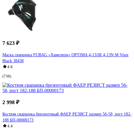
7 623 ₽
Маска сварщика FUBAG «Хамелеон» OPTIMA 4-13/IR 4-13N M Visor
Black 38438
4.6
(738)
2 998 ₽
Костюм сварщика брезентовый ФАЕР РЕЗИСТ размер 56-58, рост 182-
188 БП-00000173
4.4