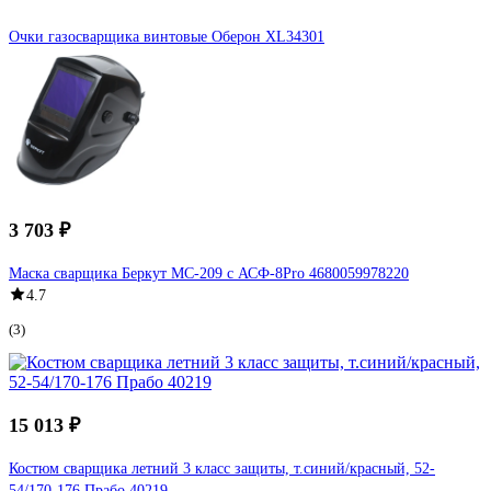
Очки газосварщика винтовые Оберон XL34301
3 703 ₽
Маска сварщика Беркут МС-209 с АСФ-8Pro 4680059978220
4.7
(3)
15 013 ₽
Костюм сварщика летний 3 класс защиты, т.синий/красный, 52-
54/170-176 Прабо 40219