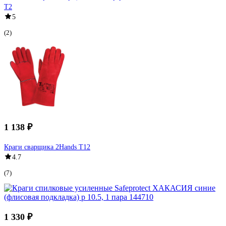
T2
5
(2)
1 138 ₽
Краги сварщика 2Hands T12
4.7
(7)
1 330 ₽