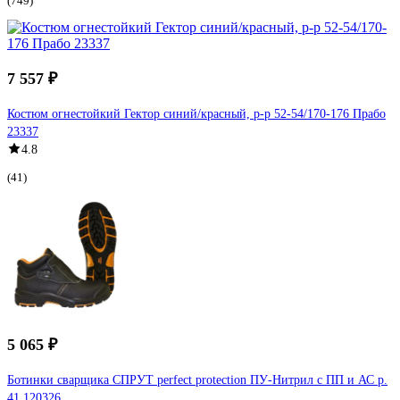
(749)
7 557 ₽
Костюм огнестойкий Гектор синий/красный, р-р 52-54/170-176 Прабо
23337
4.8
(41)
5 065 ₽
Ботинки сварщика СПРУТ perfect protection ПУ-Нитрил с ПП и АС р.
41 120326