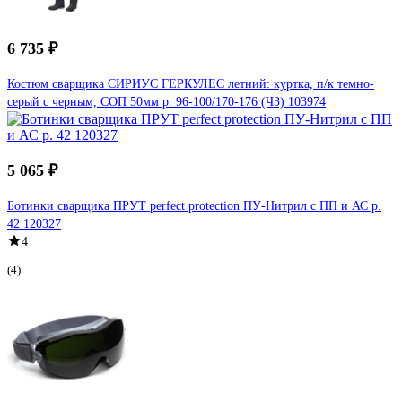
6 735 ₽
Костюм сварщика СИРИУС ГЕРКУЛЕС летний: куртка, п/к темно-
серый с черным, СОП 50мм р. 96-100/170-176 (ЧЗ) 103974
5 065 ₽
Ботинки сварщика ПРУТ perfect protection ПУ-Нитрил с ПП и АС р.
42 120327
4
(4)