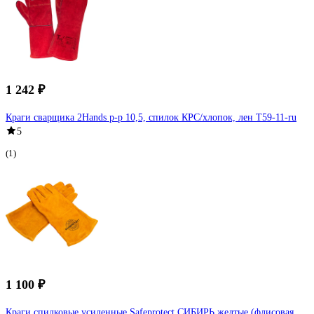
1 242 ₽
Краги сварщика 2Hands р-р 10,5, спилок КРС/хлопок, лен T59-11-ru
5
(1)
1 100 ₽
Краги спилковые усиленные Safeprotect СИБИРЬ желтые (флисовая