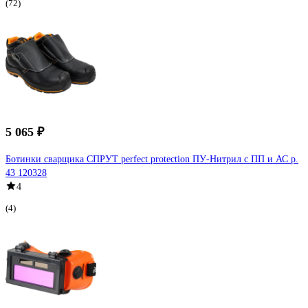
(72)
5 065 ₽
Ботинки сварщика СПРУТ perfect protection ПУ-Нитрил с ПП и АС р.
43 120328
4
(4)