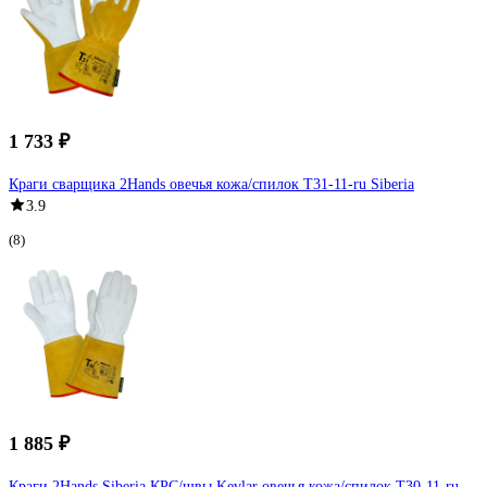
1 733 ₽
Краги сварщика 2Hands овечья кожа/спилок Т31-11-ru Siberia
3.9
(8)
1 885 ₽
Краги 2Hands Siberia КРС/швы Kevlar овечья кожа/спилок Т30-11-ru