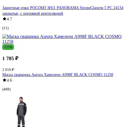
Защитные очки РОСОМЗ ЗН11 PANORAMA StrongGlassтм 5 PC 24134
закрытые, с непрямой вентиляцией
4.7
(11)
-11%
1 785 ₽
2 010 ₽
Маска сварщика Aurora Хамелеон A998F BLACK COSMO 11258
4.6
(488)