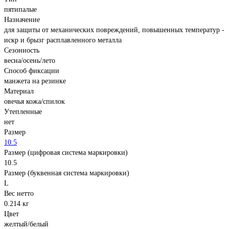
пятипалые
Назначение
для защиты от механических повреждений, повышенных температур -
искр и брызг расплавленного металла
Сезонность
весна/осень/лето
Способ фиксации
манжета на резинке
Материал
овечья кожа/спилок
Утепленные
нет
Размер
10.5
Размер (цифровая система маркировки)
10.5
Размер (буквенная система маркировки)
L
Вес нетто
0.214 кг
Цвет
желтый/белый