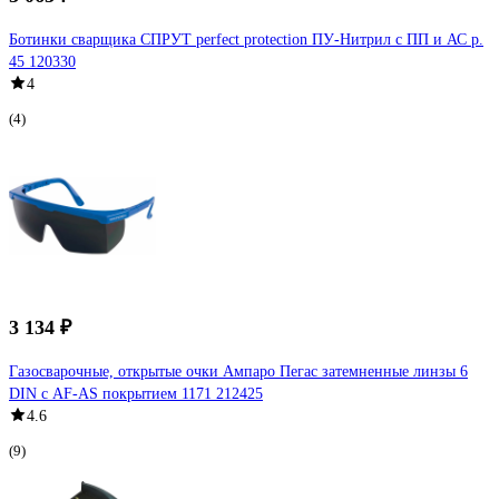
Ботинки сварщика СПРУТ perfect protection ПУ-Нитрил с ПП и АС р.
45 120330
4
(4)
3 134 ₽
Газосварочные, открытые очки Ампаро Пегас затемненные линзы 6
DIN с AF-AS покрытием 1171 212425
4.6
(9)