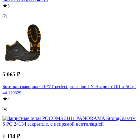
3
(2)
5 065 ₽
Ботинки сварщика СПРУТ perfect protection ПУ-Нитрил с ПП и АС р.
44 120329
4
(4)
1 134 ₽